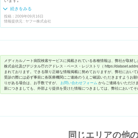
います｡
体調･病状に合わせ柔軟に対応してくれるし､主治医や看護師さんから
続きをみる
ているのが伝わってくるので信頼しています｡
投稿：2009年09月16日
情報提供元 : ヤフー株式会社
緑の多い寝屋川公園の中にある病院なため､休息できる雰囲気です｡
最寄りの駅(星田)からはちょっと歩きますが送迎ﾊﾞｽも(寝屋川市駅からと
メディカルノート病院検索サービスに掲載されている各種情報は、弊社が取材し
株式会社及びデジタル庁のアドレス・ベース・レジストリ（ https://dataset.address-
まれております。できる限り正確な情報掲載に努めておりますが、弊社において
受診の際には必ず事前に各医療機関にご連絡のうえご確認いただきますようお願
りがある場合は、お手数ですが、
お問い合わせフォーム
からご連絡をいただけ
新につきましても、外部より提供を受けた情報につきましては、弊社においてそ
同じエリアの他