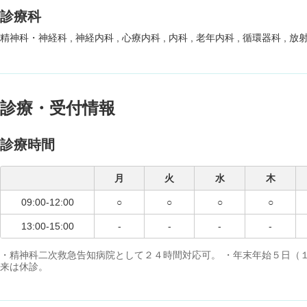
診療科
精神科・神経科
神経内科
心療内科
内科
老年内科
循環器科
放
診療・受付情報
診療時間
月
火
水
木
09:00-12:00
○
○
○
○
13:00-15:00
-
-
-
-
・精神科二次救急告知病院として２４時間対応可。 ・年末年始５日（
来は休診。