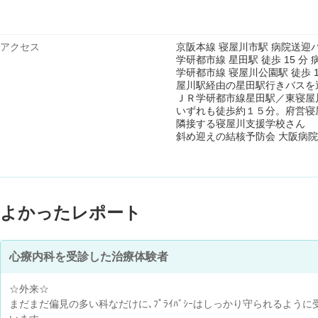
アクセス
京阪本線 寝屋川市駅 病院送迎
学研都市線 星田駅 徒歩 15 
学研都市線 寝屋川公園駅 徒歩 
屋川駅経由の星田駅行きバスを
ＪＲ学研都市線星田駅／東寝屋
いずれも徒歩約１５分。府営寝
隣接する寝屋川支援学校さん
斜め迎えの結核予防会 大阪病
よかったレポート
心療内科を受診した治療体験者
☆外来☆
まだまだ偏見の多い科なだけに､ﾌﾟﾗｲﾊﾞｼｰはしっかり守られるように