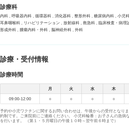
診療科
内科
呼吸器内科
循環器科
消化器科
整形外科
糖尿病内科
小児
耳鼻咽喉科
リハビリテーション
放射線科
救急科
臨床検査・病理
形成外科
腫瘍内科・外科
脳神経外科
外科
診療・受付情報
診療時間
月
火
水
木
09:00-12:00
○
○
○
○
予約や小児ワクチンに関するお問い合わせは、午後からの受付となりま
約制です。ご来院前にご連絡ください。 小児科輪番：お子さんの急病
を行います。 （第１・５月曜日の午後１０時～翌午前６時まで）