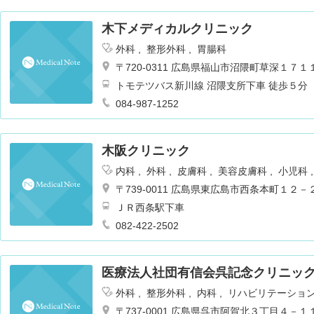
木下メディカルクリニック
外科
整形外科
胃腸科
〒720-0311 広島県福山市沼隈町草深１７１
トモテツバス新川線 沼隈支所下車 徒歩５分
084-987-1252
木阪クリニック
内科
外科
皮膚科
美容皮膚科
小児科
〒739-0011 広島県東広島市西条本町１２－
ＪＲ西条駅下車
082-422-2502
医療法人社団有信会呉記念クリニッ
外科
整形外科
内科
リハビリテーショ
〒737-0001 広島県呉市阿賀北３丁目４－１