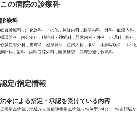
この病院の診療科
診療科
総合診療科
消化器科
その他
神経内科
腫瘍内科・外科
血液内科
循環器科
内分泌科
精神科・神経科
肝臓内科・外科
小児科
外科
心臓血管外科
皮膚科
泌尿器科
産婦人科
眼科
耳鼻咽喉科
リハ
麻酔科
歯科
歯科口腔外科
臨床検査・病理診断
救急科
認定/指定情報
法令による指定・承認を受けている内容
災害拠点病院
地域がん診療連携拠点病院（特例型含む）・特定領域が