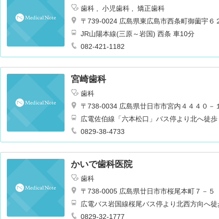
歯科
小児歯科
矯正歯科
〒739-0024 広島県東広島市西条町御薗宇
JR山陽本線(三原～岩国) 西条 車10分
082-421-1182
宮崎歯科
歯科
〒738-0034 広島県廿日市市宮内４４４０－
広電佐伯線「六本松口」バス停より北へ徒歩
0829-38-4733
かいで歯科医院
歯科
〒738-0005 広島県廿日市市桜尾本町７－５
広電バス岩国線桜尾バス停より北西方向へ徒
0829-32-1777