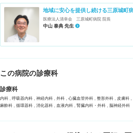
地域に安心を提供し続ける三原城町
医療法人清幸会 三原城町病院 院長
中山 泰典 先生
この病院の診療科
診療科
内科
呼吸器内科
神経内科
外科
心臓血管外科
整形外科
皮膚科
麻酔科
循環器科
消化器科
血液内科
腎臓内科・外科
脳神経外科