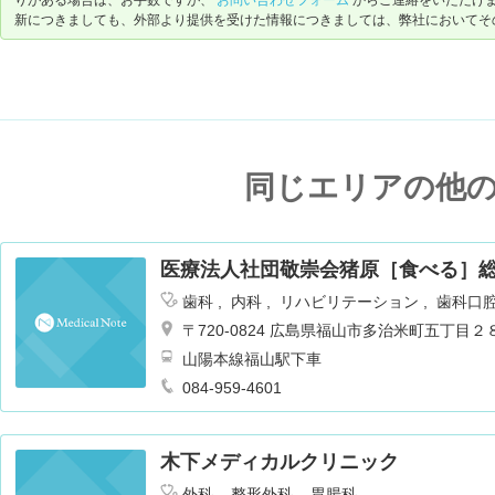
新につきましても、外部より提供を受けた情報につきましては、弊社においてそ
同じエリアの他
医療法人社団敬崇会猪原［食べる］
歯科
内科
リハビリテーション
歯科口
〒720-0824 広島県福山市多治米町五丁目
山陽本線福山駅下車
084-959-4601
木下メディカルクリニック
外科
整形外科
胃腸科