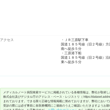
アクセス
・ＪＲ三原駅下車
国道１８５号線（旧２号線）方
南へ徒歩５分
・三原港下船
国道１８５号線（旧２号線）沿
東へ徒歩５分
メディカルノート病院検索サービスに掲載されている各種情報は、弊社が取材し
株式会社及びデジタル庁のアドレス・ベース・レジストリ（ https://dataset.address-
まれております。できる限り正確な情報掲載に努めておりますが、弊社において
受診の際には必ず事前に各医療機関にご連絡のうえご確認いただきますようお願
りがある場合は、お手数ですが、
お問い合わせフォーム
からご連絡をいただけ