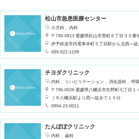
松山市急患医療センター
小児科
内科
〒790-0813 愛媛県松山市萱町６丁目３０番
伊予鉄道市内電車本町５丁目駅から北西へ徒
089-922-1199
チヨダクリニック
内科
リハビリテーション
消化器科
呼
〒796-0026 愛媛県八幡浜市矢野町七丁目
ＪＲ八幡浜駅より西へ徒歩で１５分
0894-23-0011
たんぽぽクリニック
内科
歯科