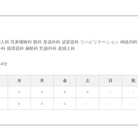
婦人科 耳鼻咽喉科 眼科 形成外科 泌尿器科 リハビリテーション 神経内科
科 循環器科 麻酔科 乳腺外科 産婦人科
4分
水
木
金
土
日
祝
○
○
○
○
-
-
○
○
○
-
-
-