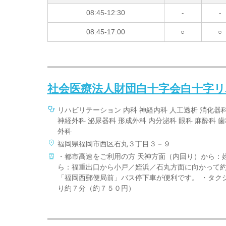
08:45-12:30
-
-
08:45-17:00
○
○
社会医療法人財団白十字会白十字
リハビリテーション 内科 神経内科 人工透析 消化器科
神経外科 泌尿器科 形成外科 内分泌科 眼科 麻酔科 
外科
福岡県福岡市西区石丸３丁目３－９
・都市高速をご利用の方 天神方面（内回り）から：
ら：福重出口から小戸／姪浜／石丸方面に向かって約
「福岡西郵便局前」バス停下車が便利です。 ・タク
り約７分（約７５０円）