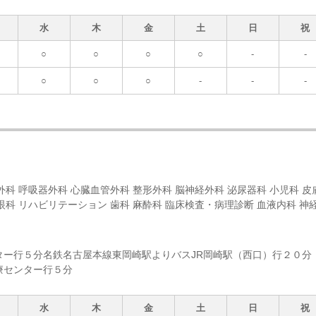
水
木
金
土
日
祝
○
○
○
○
-
-
○
○
○
-
-
-
外科 呼吸器外科 心臓血管外科 整形外科 脳神経外科 泌尿器科 小児科 皮
眼科 リハビリテーション 歯科 麻酔科 臨床検査・病理診断 血液内科 神
ター行５分名鉄名古屋本線東岡崎駅よりバスJR岡崎駅（西口）行２０分
療センター行５分
水
木
金
土
日
祝