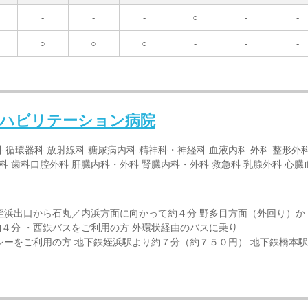
-
-
-
○
-
-
○
○
○
-
-
-
リハビリテーション病院
 循環器科 放射線科 糖尿病内科 精神科・神経科 血液内科 外科 整形外科
歯科 歯科口腔外科 肝臓内科・外科 腎臓内科・外科 救急科 乳腺外科 心臓
姪浜出口から石丸／内浜方面に向かって約４分 野多目方面（外回り）か
４分 ・西鉄バスをご利用の方 外環状経由のバスに乗り
シーをご利用の方 地下鉄姪浜駅より約７分（約７５０円） 地下鉄橋本