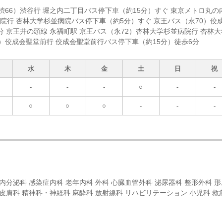
渋66）渋谷行 堀之内二丁目バス停下車（約15分）すぐ 東京メトロ丸の
病院行 杏林大学杉並病院バス停下車（約5分）すぐ 京王バス（永70）佼
 京王井の頭線 永福町駅 京王バス（永72）杏林大学杉並病院行 杏林大
0）佼成会聖堂前行 佼成会聖堂前行バス停下車（約15分）徒歩6分
水
木
金
土
日
祝
-
-
-
○
-
-
○
○
○
-
-
-
 内分泌科 感染症内科 老年内科 外科 心臓血管外科 泌尿器科 整形外科 形
 皮膚科 精神科・神経科 麻酔科 放射線科 リハビリテーション 小児科 救