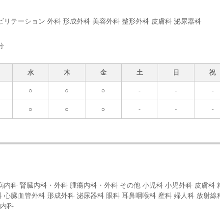
ビリテーション 外科 形成外科 美容外科 整形外科 皮膚科 泌尿器科
分
水
木
金
土
日
祝
○
○
○
-
-
-
○
○
○
-
-
-
病内科 腎臓内科・外科 腫瘍内科・外科 その他 小児科 小児外科 皮膚科 
 心臓血管外科 形成外科 泌尿器科 眼科 耳鼻咽喉科 産科 婦人科 放射線
経内科