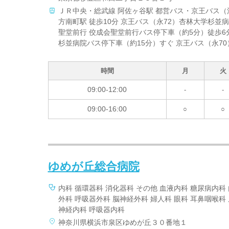
ＪＲ中央・総武線 阿佐ヶ谷駅 都営バス・京王バス（
方南町駅 徒歩10分 京王バス（永72）杏林大学杉並
聖堂前行 佼成会聖堂前行バス停下車（約5分）徒歩6分
杉並病院バス停下車（約15分）すぐ 京王バス（永7
時間
月
火
09:00-12:00
-
-
09:00-16:00
○
○
ゆめが丘総合病院
内科 循環器科 消化器科 その他 血液内科 糖尿病内科
外科 呼吸器外科 脳神経外科 婦人科 眼科 耳鼻咽喉科
神経内科 呼吸器内科
神奈川県横浜市泉区ゆめが丘３０番地１