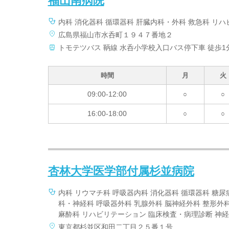
福山南病院
内科 消化器科 循環器科 肝臓内科・外科 救急科 リハ
広島県福山市水呑町１９４７番地２
トモテツバス 鞆線 水呑小学校入口バス停下車 徒歩1
時間
月
火
09:00-12:00
○
○
16:00-18:00
○
○
杏林大学医学部付属杉並病院
内科 リウマチ科 呼吸器内科 消化器科 循環器科 糖尿
科・神経科 呼吸器外科 乳腺外科 脳神経外科 整形外科
麻酔科 リハビリテーション 臨床検査・病理診断 神
東京都杉並区和田二丁目２５番１号