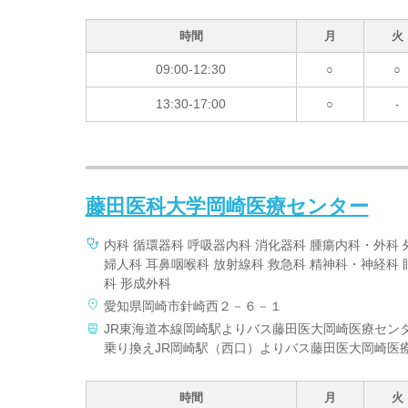
時間
月
火
09:00-12:30
○
○
13:30-17:00
○
-
藤田医科大学岡崎医療センター
内科 循環器科 呼吸器内科 消化器科 腫瘍内科・外科 
婦人科 耳鼻咽喉科 放射線科 救急科 精神科・神経科 
科 形成外科
愛知県岡崎市針崎西２－６－１
JR東海道本線岡崎駅よりバス藤田医大岡崎医療セン
乗り換えJR岡崎駅（西口）よりバス藤田医大岡崎医
時間
月
火