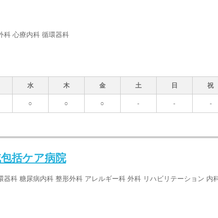
外科 心療内科 循環器科
水
木
金
土
日
祝
○
○
○
-
-
-
域包括ケア病院
環器科 糖尿病内科 整形外科 アレルギー科 外科 リハビリテーション 内科