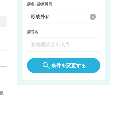
病名 / 診療科目
病院名
条件を変更する
吸