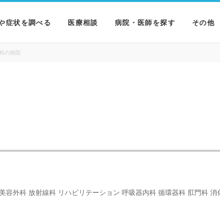
や症状を調べる
医療相談
病院・医師を探す
その他
を調べる
病院を探す
MNニ
科の病院
を調べる
医師を探す
NEWS 
を調べる
 美容外科 放射線科 リハビリテーション 呼吸器内科 循環器科 肛門科 消