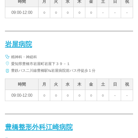
時間
月
火
水
木
金
土
日
祝
09:00-12:00
○
○
○
○
○
-
-
-
岩屋病院
精神科・神経科
愛知県豊橋市岩屋町岩屋下３９－１
豊鉄バス二川線豊橋駅⇆岩屋病院前バス停徒歩１分
時間
月
火
水
木
金
土
日
祝
09:00-12:00
○
○
○
○
○
○
-
-
豊橋整形外科江崎病院