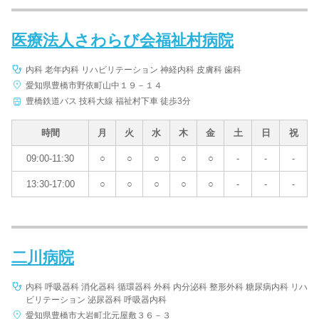
医療法人さわらび会福祉村病院
内科 老年内科 リハビリテーション 神経内科 皮膚科 歯科
愛知県豊橋市野依町山中１９－１４
豊橋鉄道バス 技科大線 福祉村下車 徒歩3分
時間
月
火
水
木
金
土
日
祝
09:00-11:30
○
○
○
○
○
-
-
-
13:30-17:00
○
○
○
○
○
-
-
-
二川病院
内科 呼吸器科 消化器科 循環器科 外科 内分泌科 整形外科 糖尿病内科 リハ
ビリテーション 泌尿器科 呼吸器内科
愛知県豊橋市大岩町北元屋敷３６－３