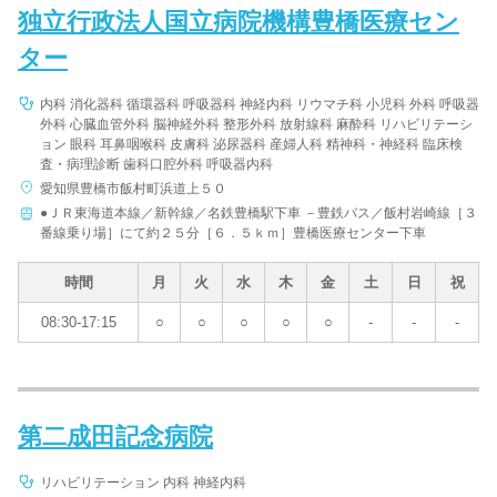
独立行政法人国立病院機構豊橋医療セン
ター
内科 消化器科 循環器科 呼吸器科 神経内科 リウマチ科 小児科 外科 呼吸器
外科 心臓血管外科 脳神経外科 整形外科 放射線科 麻酔科 リハビリテーシ
ョン 眼科 耳鼻咽喉科 皮膚科 泌尿器科 産婦人科 精神科・神経科 臨床検
査・病理診断 歯科口腔外科 呼吸器内科
愛知県豊橋市飯村町浜道上５０
●ＪＲ東海道本線／新幹線／名鉄豊橋駅下車 －豊鉄バス／飯村岩崎線［３
番線乗り場］にて約２５分［６．５ｋｍ］豊橋医療センター下車
時間
月
火
水
木
金
土
日
祝
08:30-17:15
○
○
○
○
○
-
-
-
第二成田記念病院
リハビリテーション 内科 神経内科