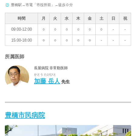
豊橋駅→市電「市役所前」→徒歩０分
時間
月
火
水
木
金
土
日
祝
09:00-12:00
○
○
○
○
○
○
-
-
15:00-18:00
○
○
○
○
○
-
-
-
所属医師
長屋病院 非常勤医師
かとう たけひと
加藤 岳人
先生
豊橋市民病院