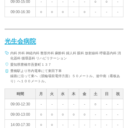
09:00-15:00
-
-
-
-
-
○
○
-
09:00-16:30
○
○
○
-
○
-
-
-
光生会病院
内科 外科 神経内科 整形外科 麻酔科 婦人科 眼科 放射線科 呼吸器内科 消
化器科 循環器科 リハビリテーション
愛知県豊橋市吾妻町１３７
豊橋駅より市内電車にて東田下車
線路に沿って東へ（競輪場前電停方面）５０メートル。途中南（看板あ
り）へ１００メートル。
時間
月
火
水
木
金
土
日
祝
09:00-12:30
-
-
-
-
-
○
-
-
09:00-13:00
○
○
○
○
○
-
-
-
14:00-17:30
○
○
-
-
-
-
-
-