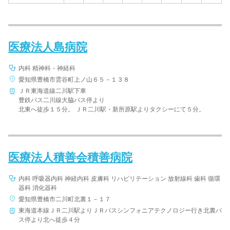
医療法人島病院
内科 精神科・神経科
愛知県豊橋市雲谷町上ノ山６５－１３８
ＪＲ東海道線二川駅下車
豊鉄バス二川線大脇バス停より
北東へ徒歩１５分。 ＪＲ二川駅・新所原駅よりタクシーにて５分。
医療法人積善会積善病院
内科 呼吸器内科 神経内科 皮膚科 リハビリテーション 放射線科 歯科 循環
器科 消化器科
愛知県豊橋市二川町北裏１－１７
東海道本線ＪＲ二川駅よりＪＲバスシンフォニアテクノロジー行き北裏バ
ス停より北へ徒歩４分