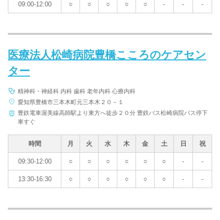
09:00-12:00
○
○
○
○
○
-
-
-
医療法人松崎病院豊橋こころのケアセン
ター
精神科・神経科 内科 歯科 老年内科 心療内科
愛知県豊橋市三本木町元三本木２０－１
豊鉄電車渥美線高師駅より東方へ徒歩２０分 豊鉄バス松崎病院バス停下
車すぐ
時間
月
火
水
木
金
土
日
祝
09:30-12:00
○
○
○
○
○
○
-
-
13:30-16:30
○
○
○
○
○
○
-
-