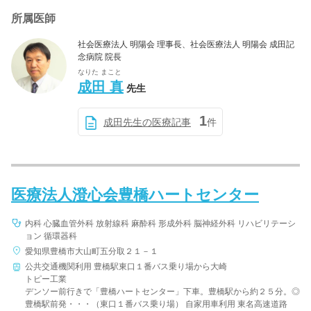
所属医師
社会医療法人 明陽会 理事長、社会医療法人 明陽会 成田記
念病院 院長
なりた まこと
成田 真
先生
1
成田先生の医療記事
件
医療法人澄心会豊橋ハートセンター
内科 心臓血管外科 放射線科 麻酔科 形成外科 脳神経外科 リハビリテーシ
ョン 循環器科
愛知県豊橋市大山町五分取２１－１
公共交通機関利用 豊橋駅東口１番バス乗り場から大崎
トピー工業
デンソー前行きで「豊橋ハートセンター」下車。豊橋駅から約２５分。◎
豊橋駅前発・・・（東口１番バス乗り場） 自家用車利用 東名高速道路