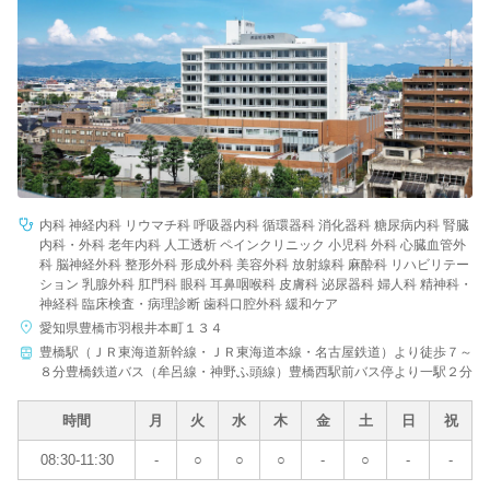
病院名
条件を変更する
内科 神経内科 リウマチ科 呼吸器内科 循環器科 消化器科 糖尿病内科 腎臓
内科・外科 老年内科 人工透析 ペインクリニック 小児科 外科 心臓血管外
科 脳神経外科 整形外科 形成外科 美容外科 放射線科 麻酔科 リハビリテー
ション 乳腺外科 肛門科 眼科 耳鼻咽喉科 皮膚科 泌尿器科 婦人科 精神科・
神経科 臨床検査・病理診断 歯科口腔外科 緩和ケア
愛知県豊橋市羽根井本町１３４
豊橋駅（ＪＲ東海道新幹線・ＪＲ東海道本線・名古屋鉄道）より徒歩７～
８分豊橋鉄道バス（牟呂線・神野ふ頭線）豊橋西駅前バス停より一駅２分
時間
月
火
水
木
金
土
日
祝
08:30-11:30
-
○
○
○
-
○
-
-