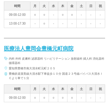
時間
月
火
水
木
金
土
日
祝
09:00-12:00
○
○
-
○
○
-
-
-
13:00-17:30
-
○
-
-
-
-
-
-
医療法人豊岡会豊橋元町病院
内科 外科 皮膚科 泌尿器科 リハビリテーション 放射線科 婦人科 消化器科
循環器科
愛知県豊橋市南大清水町元町２０５
豊橋鉄道渥美線大清水駅下車徒歩１０分 国道２３号線バイパス大清水Ｉ
Ｃより車で１分
時間
月
火
水
木
金
土
日
祝
09:00-12:00
○
○
○
○
○
-
-
-