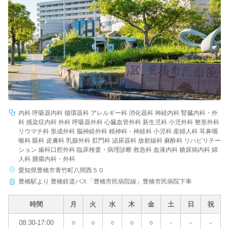
内科 呼吸器内科 循環器科 アレルギー科 消化器科 神経内科 腎臓内科・外
科 感染症内科 外科 呼吸器外科 心臓血管外科 新生児科 小児外科 整形外科
リウマチ科 形成外科 脳神経外科 精神科・神経科 小児科 産婦人科 耳鼻咽
喉科 眼科 皮膚科 乳腺外科 肛門科 泌尿器科 放射線科 麻酔科 リハビリテー
ション 歯科口腔外科 臨床検査・病理診断 救急科 血液内科 糖尿病内科 婦
人科 腫瘍内科・外科
愛知県豊橋市青竹町八間西５０
豊橋駅より 豊橋鉄道バス「豊橋市民病院線」豊橋市民病院下車
時間
月
火
水
木
金
土
日
祝
08:30-17:00
○
○
○
○
○
-
-
-