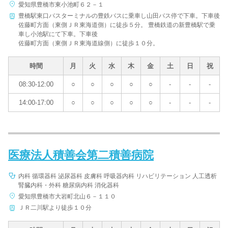
愛知県豊橋市東小池町６２－１
豊橋駅東口バスターミナルの豊鉄バスに乗車し山田バス停で下車。下車後
佐藤町方面（東側ＪＲ東海道側）に徒歩５分。 豊橋鉄道の新豊橋駅で乗
車し小池駅にて下車。下車後
佐藤町方面（東側ＪＲ東海道線側）に徒歩１０分。
時間
月
火
水
木
金
土
日
祝
08:30-12:00
○
○
○
○
○
-
-
-
14:00-17:00
○
○
○
○
○
-
-
-
医療法人積善会第二積善病院
内科 循環器科 泌尿器科 皮膚科 呼吸器内科 リハビリテーション 人工透析
腎臓内科・外科 糖尿病内科 消化器科
愛知県豊橋市大岩町北山６－１１０
ＪＲ二川駅より徒歩１０分