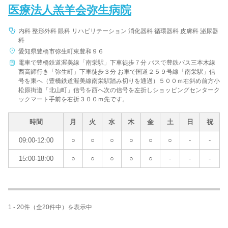
医療法人羔羊会弥生病院
内科 整形外科 眼科 リハビリテーション 消化器科 循環器科 皮膚科 泌尿器
科
愛知県豊橋市弥生町東豊和９６
電車で豊橋鉄道渥美線「南栄駅」下車徒歩７分 バスで豊鉄バス三本木線
西高師行き「弥生町」下車徒歩３分 お車で国道２５９号線「南栄駅」信
号を東へ（豊橋鉄道渥美線南栄駅踏み切りを通過）５００ｍ右斜め前方小
松原街道「北山町」信号を西へ次の信号を左折しショッピングセンターク
ックマート手前を右折３００ｍ先です。
時間
月
火
水
木
金
土
日
祝
09:00-12:00
○
○
○
○
○
○
-
-
15:00-18:00
○
○
○
○
○
-
-
-
1 - 20件（全20件中）を表示中