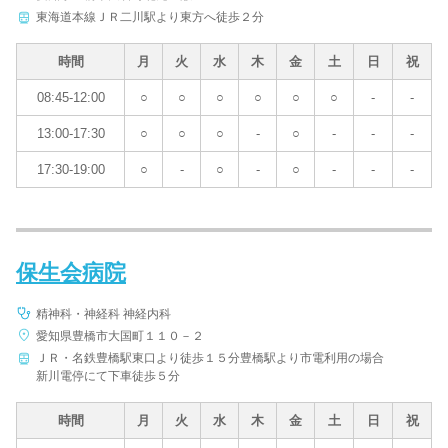
東海道本線ＪＲ二川駅より東方へ徒歩２分
時間
月
火
水
木
金
土
日
祝
08:45-12:00
○
○
○
○
○
○
-
-
13:00-17:30
○
○
○
-
○
-
-
-
17:30-19:00
○
-
○
-
○
-
-
-
保生会病院
精神科・神経科 神経内科
愛知県豊橋市大国町１１０－２
ＪＲ・名鉄豊橋駅東口より徒歩１５分豊橋駅より市電利用の場合
新川電停にて下車徒歩５分
時間
月
火
水
木
金
土
日
祝