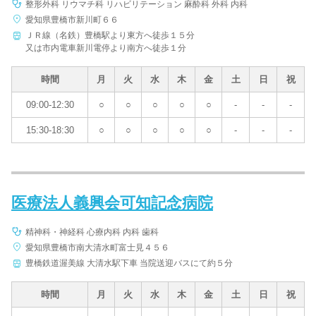
整形外科 リウマチ科 リハビリテーション 麻酔科 外科 内科
愛知県豊橋市新川町６６
ＪＲ線（名鉄）豊橋駅より東方へ徒歩１５分
又は市内電車新川電停より南方へ徒歩１分
時間
月
火
水
木
金
土
日
祝
09:00-12:30
○
○
○
○
○
-
-
-
15:30-18:30
○
○
○
○
○
-
-
-
医療法人義興会可知記念病院
精神科・神経科 心療内科 内科 歯科
愛知県豊橋市南大清水町富士見４５６
豊橋鉄道渥美線 大清水駅下車 当院送迎バスにて約５分
時間
月
火
水
木
金
土
日
祝