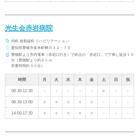
光生会赤岩病院
内科 放射線科 リハビリテーション
愛知県豊橋市多米町蝉川３３－７０
豊橋駅より市内電車（赤岩口行き）で終点の「赤岩口」で下車し徒歩１０
分（豊橋駅より約６ｋｍ
所要時間約３０分）
時間
月
火
水
木
金
土
日
祝
08:30-12:30
-
-
-
-
-
○
-
-
08:30-13:00
○
○
○
○
○
-
-
-
14:00-17:30
○
○
○
○
○
-
-
-