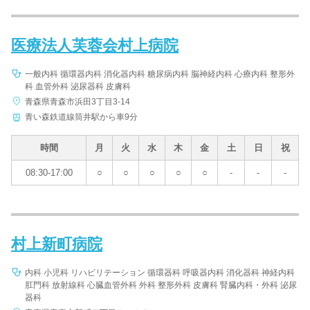
医療法人芙蓉会村上病院
一般内科 循環器内科 消化器内科 糖尿病内科 脳神経内科 心療内科 整形外
科 血管外科 泌尿器科 皮膚科
青森県青森市浜田3丁目3-14
青い森鉄道線筒井駅から車9分
時間
月
火
水
木
金
土
日
祝
08:30-17:00
○
○
○
○
○
-
-
-
村上新町病院
内科 小児科 リハビリテーション 循環器科 呼吸器内科 消化器科 神経内科
肛門科 放射線科 心臓血管外科 外科 整形外科 皮膚科 腎臓内科・外科 泌尿
器科