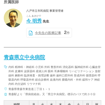
所属医師
八戸市立市民病院 事業管理者
こん あきひで
今 明秀
先生
2
今先生の医療記事
件
青森県立中央病院
内科 精神科・神経科 小児科 外科 整形外科 消化器科 脳神経外科 心臓血管
外科 皮膚科 泌尿器科 産婦人科 眼科 耳鼻咽喉科 リハビリテーション 放射
線科 麻酔科 臨床検査・病理診断 歯科 歯科口腔外科 形成外科 循環器科 呼
吸器内科 呼吸器外科 総合診療科 血液内科 腫瘍内科・外科 緩和ケア 神経
内科 内分泌科 リウマチ科
青森県青森市東造道二丁目１－１
青森駅より「県病前経由」又「県立中央病院」標示のバスで約３０分
時間
月
火
水
木
金
土
日
祝