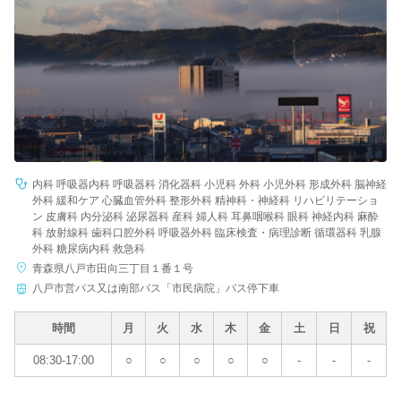
病院名
条件を変更する
内科 呼吸器内科 呼吸器科 消化器科 小児科 外科 小児外科 形成外科 脳神経
外科 緩和ケア 心臓血管外科 整形外科 精神科・神経科 リハビリテーショ
ン 皮膚科 内分泌科 泌尿器科 産科 婦人科 耳鼻咽喉科 眼科 神経内科 麻酔
科 放射線科 歯科口腔外科 呼吸器外科 臨床検査・病理診断 循環器科 乳腺
外科 糖尿病内科 救急科
青森県八戸市田向三丁目１番１号
八戸市営バス又は南部バス「市民病院」バス停下車
時間
月
火
水
木
金
土
日
祝
08:30-17:00
○
○
○
○
○
-
-
-