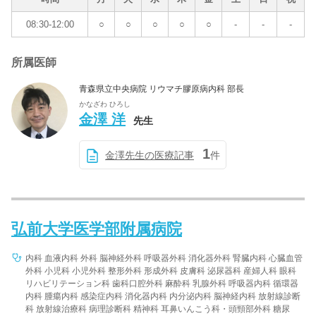
08:30-12:00
○
○
○
○
○
-
-
-
所属医師
青森県立中央病院 リウマチ膠原病内科 部長
かなざわ ひろし
金澤 洋
先生
1
金澤先生の医療記事
件
弘前大学医学部附属病院
内科 血液内科 外科 脳神経外科 呼吸器外科 消化器外科 腎臓内科 心臓血管
外科 小児科 小児外科 整形外科 形成外科 皮膚科 泌尿器科 産婦人科 眼科
リハビリテーション科 歯科口腔外科 麻酔科 乳腺外科 呼吸器内科 循環器
内科 腫瘍内科 感染症内科 消化器内科 内分泌内科 脳神経内科 放射線診断
科 放射線治療科 病理診断科 精神科 耳鼻いんこう科・頭頸部外科 糖尿