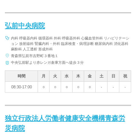
弘前中央病院
内科 呼吸器内科 循環器科 外科 呼吸器外科 心臓血管外科 リハビリテーシ
ョン 放射線科 腎臓内科・外科 臨床検査・病理診断 糖尿病内科 消化器科
麻酔科 人工透析 形成外科
青森県弘前市吉野町３番地１
中央弘前駅より赤レンガ倉庫方面へ徒歩３分
時間
月
火
水
木
金
土
日
祝
08:30-17:00
○
○
○
○
○
-
-
-
独立行政法人労働者健康安全機構青森労
災病院