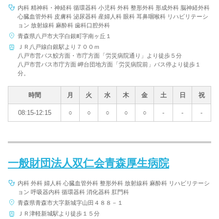
内科 精神科・神経科 循環器科 小児科 外科 整形外科 形成外科 脳神経外科
心臓血管外科 皮膚科 泌尿器科 産婦人科 眼科 耳鼻咽喉科 リハビリテーシ
ョン 放射線科 麻酔科 歯科口腔外科
青森県八戸市大字白銀町字南ヶ丘１
ＪＲ八戸線白銀駅より７００ｍ
八戸市営バス鮫方面・市庁方面「労災病院通り」より徒歩５分
八戸市営バス市庁方面 岬台団地方面「労災病院前」バス停より徒歩１
分。
時間
月
火
水
木
金
土
日
祝
08:15-12:15
○
○
○
○
○
-
-
-
一般財団法人双仁会青森厚生病院
内科 外科 婦人科 心臓血管外科 整形外科 放射線科 麻酔科 リハビリテーシ
ョン 呼吸器内科 循環器科 消化器科 肛門科
青森県青森市大字新城字山田４８８－１
ＪＲ津軽新城駅より徒歩１５分