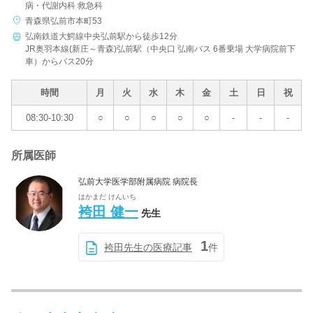
病・代謝内科 救急科
青森県弘前市本町53
弘南鉄道大鰐線中央弘前駅から徒歩12分
JR奥羽本線(新庄～青森)弘前駅（中央口 弘南バス 6番乗場 大学病院前下
車）からバス20分
時間
月
火
水
木
金
土
日
祝
08:30-10:30
○
○
○
○
○
-
-
-
所属医師
弘前大学医学部附属病院 病院長
はかまだ けんいち
袴田 健一
先生
1
袴田先生の医療記事
件