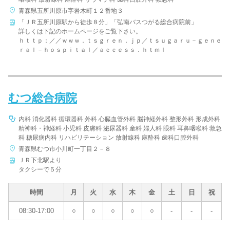
青森県五所川原市字岩木町１２番地３
「ＪＲ五所川原駅から徒歩８分」「弘南バスつがる総合病院前」
詳しくは下記のホームページをご覧下さい。
ｈｔｔｐ：／／ｗｗｗ．ｔｓｇｒｅｎ．ｊｐ／ｔｓｕｇａｒｕ－ｇｅｎｅ
ｒａｌ－ｈｏｓｐｉｔａｌ／ａｃｃｅｓｓ．ｈｔｍｌ
むつ総合病院
内科 消化器科 循環器科 外科 心臓血管外科 脳神経外科 整形外科 形成外科
精神科・神経科 小児科 皮膚科 泌尿器科 産科 婦人科 眼科 耳鼻咽喉科 救急
科 糖尿病内科 リハビリテーション 放射線科 麻酔科 歯科口腔外科
青森県むつ市小川町一丁目２－８
ＪＲ下北駅より
タクシーで５分
時間
月
火
水
木
金
土
日
祝
08:30-17:00
○
○
○
○
○
-
-
-