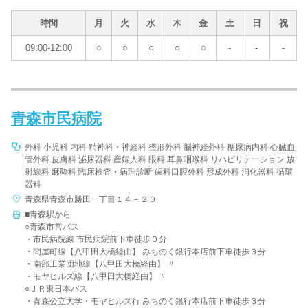
時間
月
火
水
木
金
土
日
祝
09:00-12:00
○
○
○
○
○
-
-
-
青森市民病院
外科 小児科 内科 精神科・神経科 整形外科 脳神経外科 糖尿病内科 心臓血
管外科 皮膚科 泌尿器科 産婦人科 眼科 耳鼻咽喉科 リハビリテーション 放
射線科 麻酔科 臨床検査・病理診断 歯科口腔外科 形成外科 消化器科 循環
器科
青森県青森市勝田一丁目１４－２０
■青森駅から
○青森市営バス
・市民病院線 市民病院前下車徒歩０分
・問屋町線【八甲田大橋経由】 みちのく銀行本店前下車徒歩３分
・南部工業団地線【八甲田大橋経由】 〃
・モヤヒルズ線【八甲田大橋経由】 〃
○ＪＲ東日本バス
・青森公立大学・モヤヒルズ行 みちのく銀行本店前下車徒歩３分