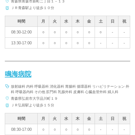
青森県青森市新町二丁目１－１３
ＪＲ青森駅より徒歩１０分
時間
月
火
水
木
金
土
日
祝
08:30-12:00
○
○
○
○
○
○
-
-
13:30-17:00
○
○
○
○
○
-
-
-
鳴海病院
放射線科 内科 呼吸器科 消化器科 胃腸科 循環器科 リハビリテーション 外
科 呼吸器内科 その他 肛門科 乳腺外科 皮膚科 心臓血管外科 婦人科
青森県弘前市大字品川町１９
ＪＲ弘前駅より徒歩１５分
時間
月
火
水
木
金
土
日
祝
08:30-17:00
○
○
○
○
○
-
-
-