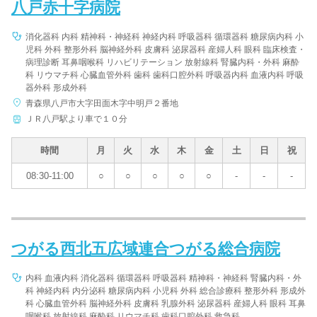
八戸赤十字病院
消化器科 内科 精神科・神経科 神経内科 呼吸器科 循環器科 糖尿病内科 小
児科 外科 整形外科 脳神経外科 皮膚科 泌尿器科 産婦人科 眼科 臨床検査・
病理診断 耳鼻咽喉科 リハビリテーション 放射線科 腎臓内科・外科 麻酔
科 リウマチ科 心臓血管外科 歯科 歯科口腔外科 呼吸器内科 血液内科 呼吸
器外科 形成外科
青森県八戸市大字田面木字中明戸２番地
ＪＲ八戸駅より車で１０分
時間
月
火
水
木
金
土
日
祝
08:30-11:00
○
○
○
○
○
-
-
-
つがる西北五広域連合つがる総合病院
内科 血液内科 消化器科 循環器科 呼吸器科 精神科・神経科 腎臓内科・外
科 神経内科 内分泌科 糖尿病内科 小児科 外科 総合診療科 整形外科 形成外
科 心臓血管外科 脳神経外科 皮膚科 乳腺外科 泌尿器科 産婦人科 眼科 耳鼻
咽喉科 放射線科 麻酔科 リウマチ科 歯科口腔外科 救急科