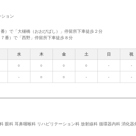
ーション
８番）で「大樋橋（おおびばし）」停留所下車徒歩２分
・７番）で「西野」停留所下車徒歩８分
水
木
金
土
日
祝
○
○
○
○
-
-
-
○
○
-
-
-
膚科 眼科 耳鼻咽喉科 リハビリテーション科 放射線科 循環器内科 消化器