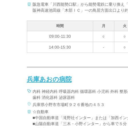
阪急電車「川西能勢口駅」から能勢電鉄に乗り換え
阪神高速池田線「木部ＩＣ」一の鳥居方面出口より
時間
月
火
09:00-11:30
○
○
14:00-15:30
-
○
兵庫あおの病院
内科 神経内科 呼吸器内科 循環器科 小児科 外科 整
歯科 消化器科 泌尿器科
兵庫県小野市市場町９２６番地の４５３
☆自動車
■中国自動車道「滝野社インター」または「加西イン
■山陽自動車道「三木・小野インター」から車で５分