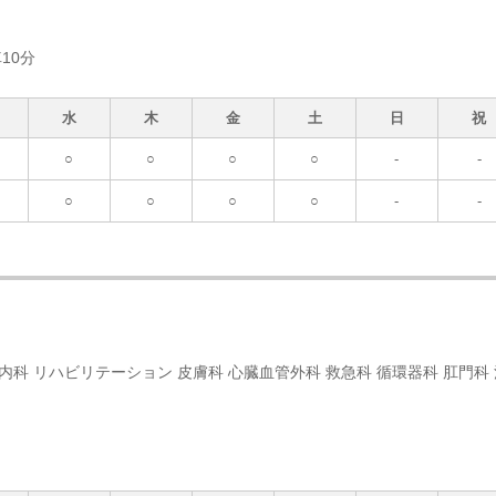
10分
水
木
金
土
日
祝
○
○
○
○
-
-
○
○
○
○
-
-
経内科 リハビリテーション 皮膚科 心臓血管外科 救急科 循環器科 肛門科 