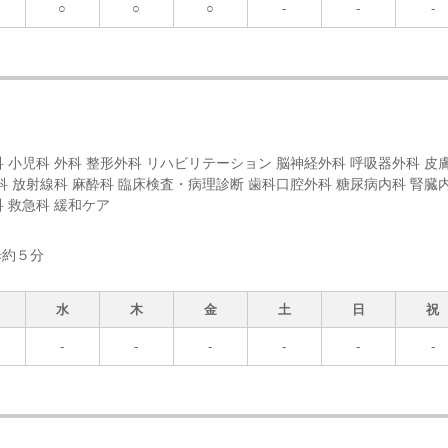
○
○
○
-
-
-
 小児科 外科 整形外科 リハビリテーション 脳神経外科 呼吸器外科 皮
科 放射線科 麻酔科 臨床検査・病理診断 歯科口腔外科 糖尿病内科 腎臓
 救急科 緩和ケア
歩約５分
水
木
金
土
日
祝
-
-
-
-
-
-