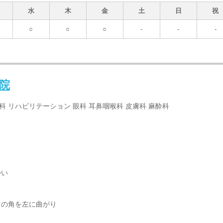
水
木
金
土
日
祝
○
○
○
-
-
-
院
門科 リハビリテーション 眼科 耳鼻咽喉科 皮膚科 麻酔科
かい
ぐの角を左に曲がり