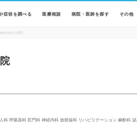
や症状を調べる
医療相談
病院・医師を探す
その他
を調べる
病院を探す
MNニ
神経内科の病院
を調べる
医師を探す
NEWS 
院
を調べる
婦人科 呼吸器科 肛門科 神経内科 放射線科 リハビリテーション 麻酔科 泌