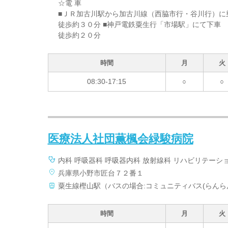
☆電 車
■ＪＲ加古川駅から加古川線（西脇市行・谷川行）に
徒歩約３０分 ■神戸電鉄粟生行「市場駅」にて下車
徒歩約２０分
時間
月
火
08:30-17:15
○
○
医療法人社団薫楓会緑駿病院
内科 呼吸器科 呼吸器内科 放射線科 リハビリテーショ
兵庫県小野市匠台７２番１
粟生線樫山駅（バスの場合:コミュニティバス(らんらん
時間
月
火