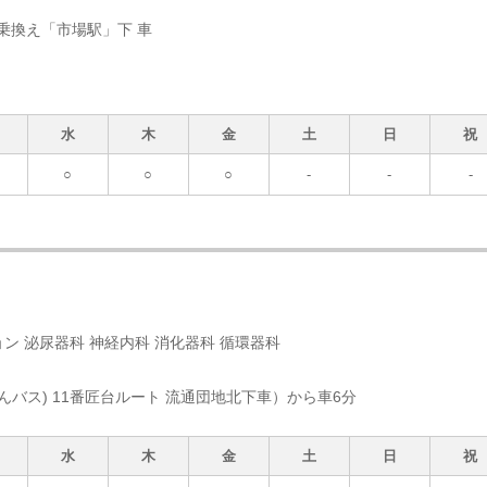
乗換え「市場駅」下 車
水
木
金
土
日
祝
○
○
○
-
-
-
ン 泌尿器科 神経内科 消化器科 循環器科
バス) 11番匠台ルート 流通団地北下車）から車6分
水
木
金
土
日
祝