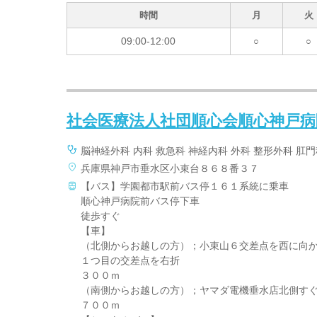
時間
月
火
09:00-12:00
○
○
社会医療法人社団順心会順心神戸病
脳神経外科 内科 救急科 神経内科 外科 整形外科 肛
兵庫県神戸市垂水区小束台８６８番３７
【バス】学園都市駅前バス停１６１系統に乗車
順心神戸病院前バス停下車
徒歩すぐ
【車】
（北側からお越しの方）；小束山６交差点を西に向
１つ目の交差点を右折
３００ｍ
（南側からお越しの方）；ヤマダ電機垂水店北側す
７００ｍ