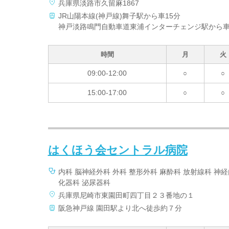
兵庫県淡路市久留麻1867
JR山陽本線(神戸線)舞子駅から車15分
神戸淡路鳴門自動車道東浦インターチェンジ駅から車
時間
月
火
09:00-12:00
○
○
15:00-17:00
○
○
はくほう会セントラル病院
内科 脳神経外科 外科 整形外科 麻酔科 放射線科 神
化器科 泌尿器科
兵庫県尼崎市東園田町四丁目２３番地の１
阪急神戸線 園田駅より北へ徒歩約７分