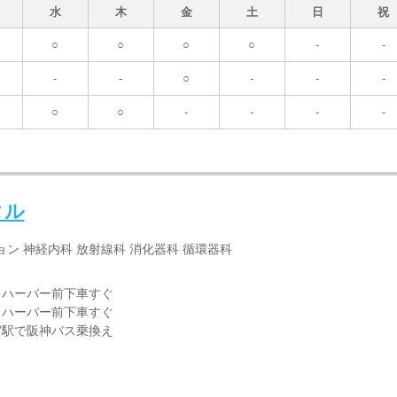
水
木
金
土
日
祝
○
○
○
○
-
-
-
-
○
-
-
-
○
○
-
-
-
-
タル
ョン 神経内科 放射線科 消化器科 循環器科
トハーバー前下車すぐ
トハーバー前下車すぐ
宮駅で阪神バス乗換え