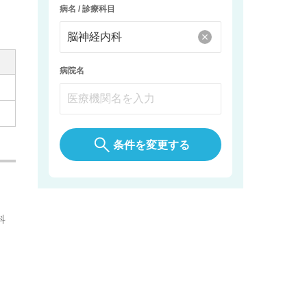
病名 / 診療科目
病院名
条件を変更する
科