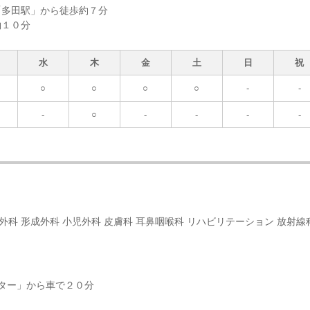
「多田駅」から徒歩約７分
約１０分
水
木
金
土
日
祝
○
○
○
○
-
-
-
○
-
-
-
-
形外科 形成外科 小児外科 皮膚科 耳鼻咽喉科 リハビリテーション 放射線
ター」から車で２０分