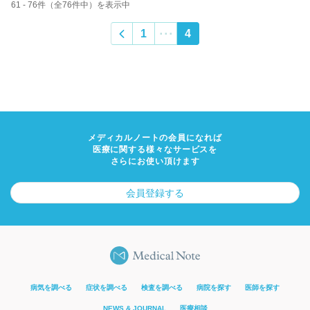
61 - 76件（全76件中）を表示中
1
4
･･･
メディカルノートの会員になれば
医療に関する様々なサービスを
さらにお使い頂けます
会員登録する
病気を調べる
症状を調べる
検査を調べる
病院を探す
医師を探す
NEWS & JOURNAL
医療相談