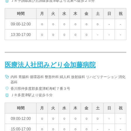
ＪＲ予讃線及び土讃線多度津駅より北東へ徒歩２５分
病院名
時間
月
火
水
木
金
土
日
祝
09:00-12:00
○
○
○
○
○
○
-
-
13:30-17:00
○
○
○
○
○
-
-
-
条件を変更する
医療法人社団みどり会加藤病院
内科 胃腸科 循環器科 整形外科 婦人科 放射線科 リハビリテーション 消化
器科
香川県仲多度郡多度津町寿町７番３号
ＪＲ多度津駅より徒歩５分
時間
月
火
水
木
金
土
日
祝
09:00-12:00
○
○
○
○
○
○
-
-
15:00-17:00
○
○
○
○
○
-
-
-