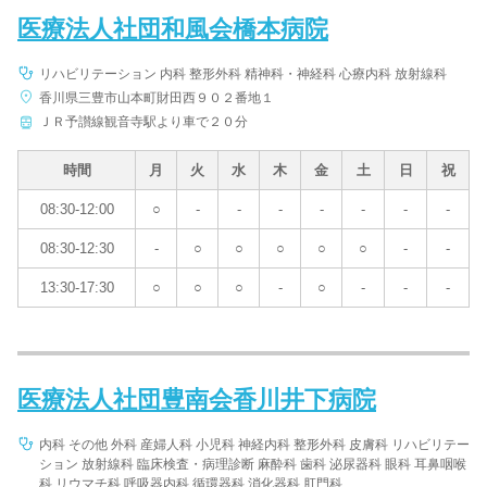
医療法人社団和風会橋本病院
リハビリテーション 内科 整形外科 精神科・神経科 心療内科 放射線科
香川県三豊市山本町財田西９０２番地１
ＪＲ予讃線観音寺駅より車で２０分
時間
月
火
水
木
金
土
日
祝
08:30-12:00
○
-
-
-
-
-
-
-
08:30-12:30
-
○
○
○
○
○
-
-
13:30-17:30
○
○
○
-
○
-
-
-
医療法人社団豊南会香川井下病院
内科 その他 外科 産婦人科 小児科 神経内科 整形外科 皮膚科 リハビリテー
ション 放射線科 臨床検査・病理診断 麻酔科 歯科 泌尿器科 眼科 耳鼻咽喉
科 リウマチ科 呼吸器内科 循環器科 消化器科 肛門科