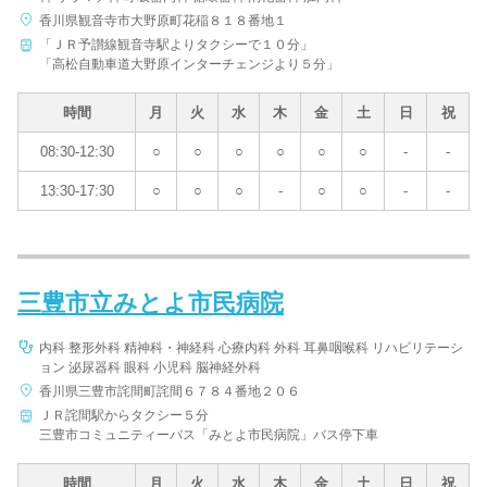
香川県観音寺市大野原町花稲８１８番地１
「ＪＲ予讃線観音寺駅よりタクシーで１０分」
「高松自動車道大野原インターチェンジより５分」
時間
月
火
水
木
金
土
日
祝
08:30-12:30
○
○
○
○
○
○
-
-
13:30-17:30
○
○
○
-
○
○
-
-
三豊市立みとよ市民病院
内科 整形外科 精神科・神経科 心療内科 外科 耳鼻咽喉科 リハビリテーシ
ョン 泌尿器科 眼科 小児科 脳神経外科
香川県三豊市詫間町詫間６７８４番地２０６
ＪＲ詫間駅からタクシー５分
三豊市コミュニティーバス「みとよ市民病院」バス停下車
時間
月
火
水
木
金
土
日
祝