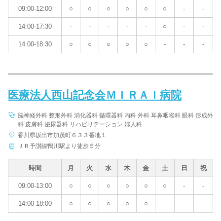
09:00-12:00
○
○
○
○
○
○
-
-
14:00-17:30
-
-
-
-
-
○
-
-
14:00-18:30
○
○
○
○
○
-
-
-
医療法人西山記念会ＭＩＲＡＩ病院
脳神経外科 整形外科 消化器科 循環器科 内科 外科 耳鼻咽喉科 眼科 形成外
科 皮膚科 泌尿器科 リハビリテーション 婦人科
香川県坂出市加茂町６３３番地１
ＪＲ予讃線鴨川駅より徒歩５分
時間
月
火
水
木
金
土
日
祝
09:00-13:00
○
○
○
○
○
○
-
-
14:00-18:00
○
○
○
○
○
-
-
-