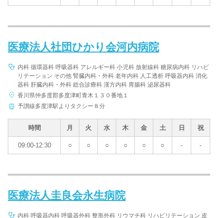
医療法人社団ひかり会河内病院
内科 循環器科 呼吸器科 アレルギー科 小児科 放射線科 糖尿病内科 リハビ
リテーション その他 腎臓内科・外科 老年内科 人工透析 呼吸器内科 消化
器科 肝臓内科・外科 総合診療科 漢方内科 胃腸科 泌尿器科
香川県仲多度郡多度津町青木１３０番地１
予讃線多度津駅よりタクシー８分
時間
月
火
水
木
金
土
日
祝
09:00-12:30
○
○
○
○
○
○
-
-
医療法人圭良会永生病院
内科 呼吸器内科 呼吸器外科 整形外科 リウマチ科 リハビリテーション 皮