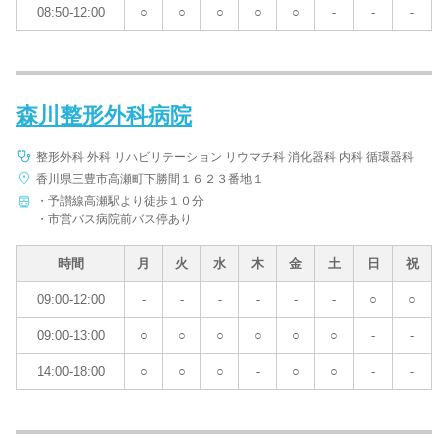
08:50-12:00
○
○
○
○
○
-
-
-
森川整形外科病院
整形外科 外科 リハビリテーション リウマチ科 消化器科 内科 循環器科
香川県三豊市高瀬町下勝間１６２３番地１
・予讃線高瀬駅より徒歩１０分
・市営バス病院前バス停あり
時間
月
火
水
木
金
土
日
祝
09:00-12:00
-
-
-
-
-
-
○
○
09:00-13:00
○
○
○
○
○
○
-
-
14:00-18:00
○
○
○
-
○
○
-
-