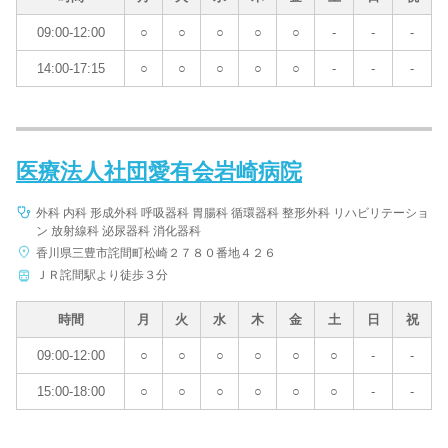
09:00-12:00
○
○
○
○
○
-
-
-
14:00-17:15
○
○
○
○
○
-
-
-
医療法人社団愛有会岩崎病院
外科 内科 形成外科 呼吸器科 胃腸科 循環器科 整形外科 リハビリテーショ
ン 放射線科 泌尿器科 消化器科
香川県三豊市詫間町松崎２７８０番地４２６
ＪＲ詫間駅より徒歩３分
時間
月
火
水
木
金
土
日
祝
09:00-12:00
○
○
○
○
○
○
-
-
15:00-18:00
○
○
○
○
○
○
-
-