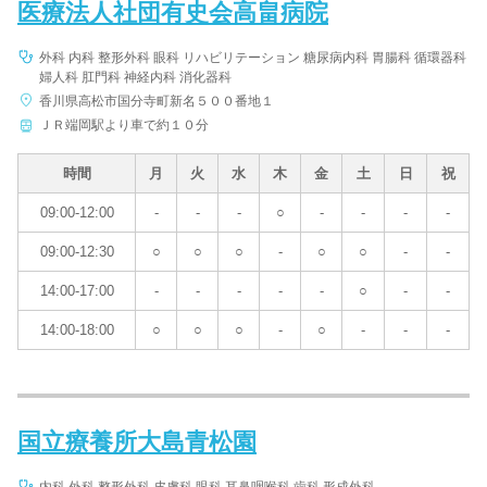
医療法人社団有史会高畠病院
外科 内科 整形外科 眼科 リハビリテーション 糖尿病内科 胃腸科 循環器科
婦人科 肛門科 神経内科 消化器科
香川県高松市国分寺町新名５００番地１
ＪＲ端岡駅より車で約１０分
時間
月
火
水
木
金
土
日
祝
09:00-12:00
-
-
-
○
-
-
-
-
09:00-12:30
○
○
○
-
○
○
-
-
14:00-17:00
-
-
-
-
-
○
-
-
14:00-18:00
○
○
○
-
○
-
-
-
国立療養所大島青松園