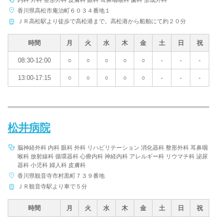
内科 外科 整形外科 皮膚科 眼科 耳鼻咽喉科 歯科 形成外科
香川県高松市庵治町６０３４番地１
ＪＲ高松駅より徒歩で高松港まで。高松港から船舶にて約２０分
時間
月
火
水
木
金
土
日
祝
08:30-12:00
○
○
○
○
○
-
-
-
13:00-17:15
○
○
○
○
○
-
-
-
松井病院
脳神経外科 内科 眼科 外科 リハビリテーション 消化器科 整形外科 耳鼻咽
喉科 放射線科 循環器科 心療内科 神経内科 アレルギー科 リウマチ科 泌尿
器科 小児科 婦人科 皮膚科
香川県観音寺市村黒町７３９番地
ＪＲ観音寺駅より車で５分
時間
月
火
水
木
金
土
日
祝