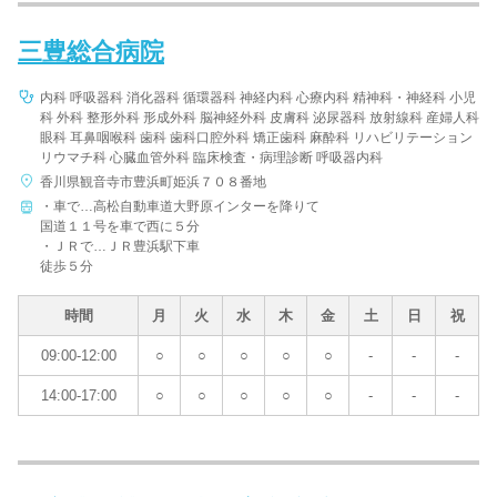
三豊総合病院
内科 呼吸器科 消化器科 循環器科 神経内科 心療内科 精神科・神経科 小児
科 外科 整形外科 形成外科 脳神経外科 皮膚科 泌尿器科 放射線科 産婦人科
眼科 耳鼻咽喉科 歯科 歯科口腔外科 矯正歯科 麻酔科 リハビリテーション
リウマチ科 心臓血管外科 臨床検査・病理診断 呼吸器内科
香川県観音寺市豊浜町姫浜７０８番地
・車で…高松自動車道大野原インターを降りて
国道１１号を車で西に５分
・ＪＲで…ＪＲ豊浜駅下車
徒歩５分
時間
月
火
水
木
金
土
日
祝
09:00-12:00
○
○
○
○
○
-
-
-
14:00-17:00
○
○
○
○
○
-
-
-