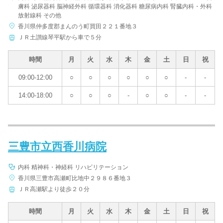
膚科 泌尿器科 脳神経外科 循環器科 消化器科 糖尿病内科 腎臓内科・外科
放射線科 その他
香川県仲多度郡まんのう町買田２２１番地３
ＪＲ土讃線琴平駅から車で５分
時間
月
火
水
木
金
土
日
祝
09:00-12:00
○
○
○
○
○
○
-
-
14:00-18:00
○
○
○
-
○
○
-
-
三豊市立西香川病院
内科 精神科・神経科 リハビリテーション
香川県三豊市高瀬町比地中２９８６番地３
ＪＲ高瀬駅より徒歩２０分
時間
月
火
水
木
金
土
日
祝