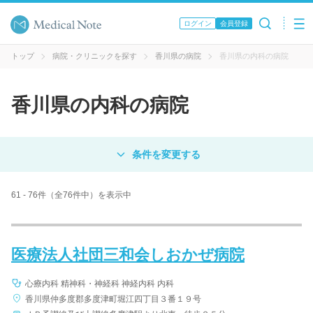
ログイン
会員登録
トップ
病院・クリニックを探す
香川県の病院
香川県の内科の病院
香川県の内科の病院
対象
病院
クリニック
歯科医院
61 - 76件（全76件中）を表示中
エリア・駅名
医療法人社団三和会しおかぜ病院
病名 / 診療科目
心療内科 精神科・神経科 神経内科 内科
香川県仲多度郡多度津町堀江四丁目３番１９号