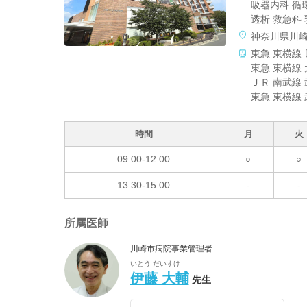
吸器内科 循
透析 救急科
神奈川県川
東急 東横線 
東急 東横線 
ＪＲ 南武線 
東急 東横線 
時間
月
火
09:00-12:00
○
○
13:30-15:00
-
-
所属医師
川崎市病院事業管理者
いとう だいすけ
伊藤 大輔
先生