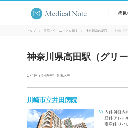
病気
病気
トップ
病院・クリニックを探す
神奈川県の病院
神奈川県
症状
神奈川県高田駅（グリ
検査
1 - 4件（全4件中）を表示中
川崎市立井田病院
内科 神経内
経科 アレル
咽喉科 リハ