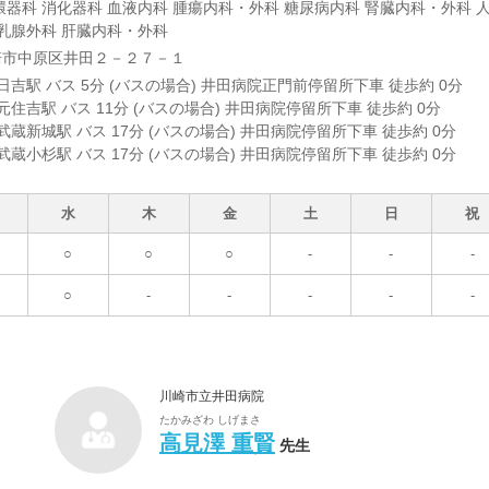
環器科 消化器科 血液内科 腫瘍内科・外科 糖尿病内科 腎臓内科・外科 
 乳腺外科 肝臓内科・外科
崎市中原区井田２－２７－１
日吉駅 バス 5分 (バスの場合) 井田病院正門前停留所下車 徒歩約 0分
元住吉駅 バス 11分 (バスの場合) 井田病院停留所下車 徒歩約 0分
武蔵新城駅 バス 17分 (バスの場合) 井田病院停留所下車 徒歩約 0分
武蔵小杉駅 バス 17分 (バスの場合) 井田病院停留所下車 徒歩約 0分
水
木
金
土
日
祝
○
○
○
-
-
-
○
-
-
-
-
-
川崎市立井田病院
たかみざわ しげまさ
高見澤 重賢
先生