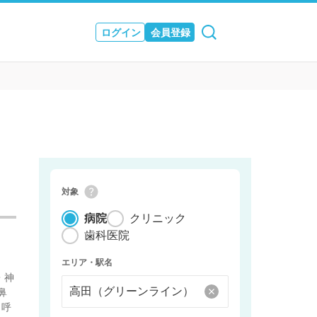
ログイン
会員登録
ュース
& JOURNAL
対象
病院
クリニック
歯科医院
エリア・駅名
・神
鼻
 呼