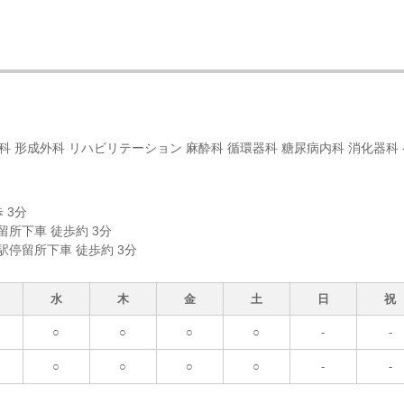
内科 形成外科 リハビリテーション 麻酔科 循環器科 糖尿病内科 消化器科 
 3分
停留所下車 徒歩約 3分
田駅停留所下車 徒歩約 3分
水
木
金
土
日
祝
○
○
○
○
-
-
○
○
○
○
-
-