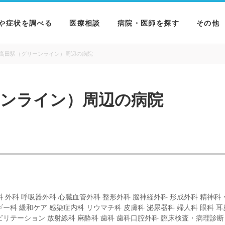
や症状を調べる
医療相談
病院・医師を探す
その他
を調べる
病院を探す
MNニ
高田駅（グリーンライン）周辺の病院
を調べる
医師を探す
NEWS 
ーンライン）周辺の病院
を調べる
科 外科 呼吸器外科 心臓血管外科 整形外科 脳神経外科 形成外科 精神科
ギー科 緩和ケア 感染症内科 リウマチ科 皮膚科 泌尿器科 婦人科 眼科 耳
ビリテーション 放射線科 麻酔科 歯科 歯科口腔外科 臨床検査・病理診断