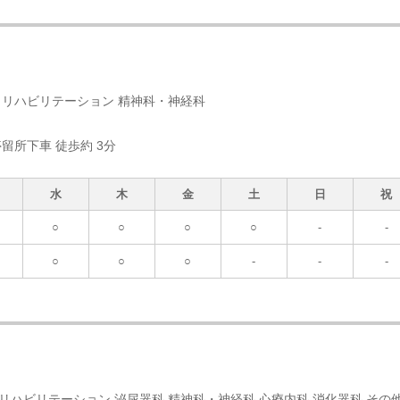
科 リハビリテーション 精神科・神経科
停留所下車 徒歩約 3分
水
木
金
土
日
祝
○
○
○
○
-
-
○
○
○
-
-
-
 リハビリテーション 泌尿器科 精神科・神経科 心療内科 消化器科 その他