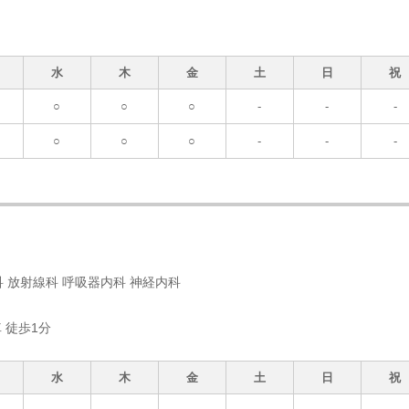
水
木
金
土
日
祝
○
○
○
-
-
-
○
○
○
-
-
-
 放射線科 呼吸器内科 神経内科
 徒歩1分
水
木
金
土
日
祝