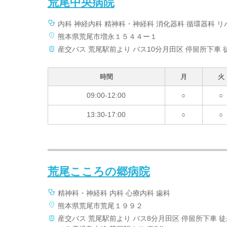
荒尾中央病院
内科 神経内科 精神科・神経科 消化器科 循環器科 リ
熊本県荒尾市増永１５４４ー１
産交バス 荒尾駅前より バス10分月田区 停留所下車 
時間
月
火
09:00-12:00
○
○
13:30-17:00
○
○
荒尾こころの郷病院
精神科・神経科 内科 心療内科 歯科
熊本県荒尾市荒尾１９９２
産交バス 荒尾駅前より バス8分月田区 停留所下車 徒