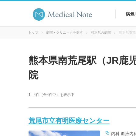
病気
病気
トップ
病院・クリニックを探す
熊本県の病院
熊本県南荒
症状
熊本県南荒尾駅（JR鹿
検査
院
1 - 4件（全4件中）を表示中
荒尾市立有明医療センター
内科 血液内