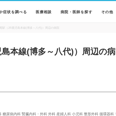
や症状を調べる
医療相談
病院・医師を探す
その他
を調べる
病院を探す
MNニ
尾駅（JR鹿児島本線(博多～八代)）周辺の病院
を調べる
医師を探す
NEWS 
児島本線(博多～八代)）周辺の病
を調べる
科 糖尿病内科 腎臓内科・外科 外科 産婦人科 小児科 整形外科 循環器科 