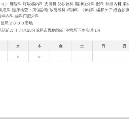
ョン 麻酔科 呼吸器内科 皮膚科 泌尿器科 脳神経外科 眼科 神経内科 消
 救急科 臨床検査・病理診断 放射線科 精神科・神経科 緩和ケア 総合診
老年内科 歯科口腔外科
市荒尾２６００番地
尾駅前より バス10分荒尾市民病院前 停留所下車 徒歩1分
水
木
金
土
日
祝
○
○
-
-
-
-