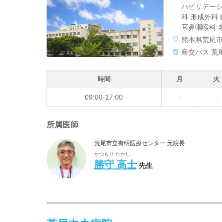
ハビリテーシ
科 形成外科
耳鼻咽喉科 
熊本県荒尾
産交バス 荒
時間
月
火
09:00-17:00
-
-
所属医師
荒尾市立有明医療センター 元院長
かつもり たかし
勝守 高士
先生