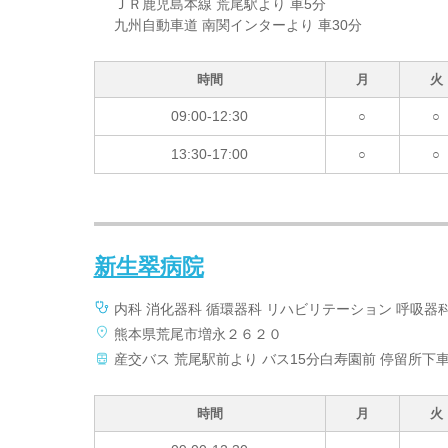
ＪＲ鹿児島本線 荒尾駅より 車5分
九州自動車道 南関インターより 車30分
時間
月
火
09:00-12:30
○
○
13:30-17:00
○
○
新生翠病院
内科 消化器科 循環器科 リハビリテーション 呼吸器科
熊本県荒尾市増永２６２０
産交バス 荒尾駅前より バス15分白寿園前 停留所下車
時間
月
火