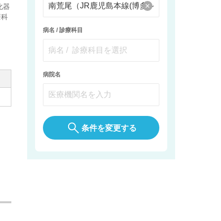
化器
療科
病名 / 診療科目
病院名
条件を変更する