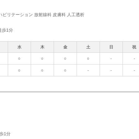
ハビリテーション 放射線科 皮膚科 人工透析
徒歩1分
水
木
金
土
日
祝
○
○
○
○
-
-
○
○
○
-
-
-
歩1分