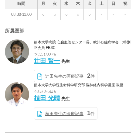
時間
月
火
水
木
金
土
日
祝
08:30-11:00
○
○
○
○
○
-
-
-
所属医師
熊本大学病院 心臓血管センター長、欧州心臓病学会 （特別
正会員 FESC
つじた けんいち
辻田 賢一
先生
2
辻田先生の医療記事
件
熊本大学大学院生命科学研究部 脳神経内科学講座 教授
うえだ みつはる
植田 光晴
先生
1
植田先生の医療記事
件