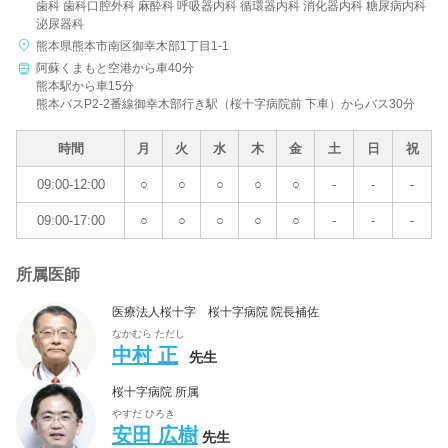
歯科 歯科口腔外科 麻酔科 呼吸器内科 循環器内科 消化器内科 糖尿病内科
泌尿器科
熊本県熊本市南区御幸木部1丁目1-1
阿蘇くまもと空港から車40分
熊本駅から車15分
熊本バスP2-2番線御幸木部行き駅（桜十字病院前 下車）からバス30分
時間
月
火
水
木
金
土
日
祝
09:00-12:00
○
○
○
○
○
-
-
-
09:00-17:00
○
○
○
○
○
-
-
-
所属医師
医療法人桜十字 桜十字病院 院長補佐
なかむら ただし
中村 正
先生
桜十字病院 所属
やすだ ひろき
安田 広樹
先生