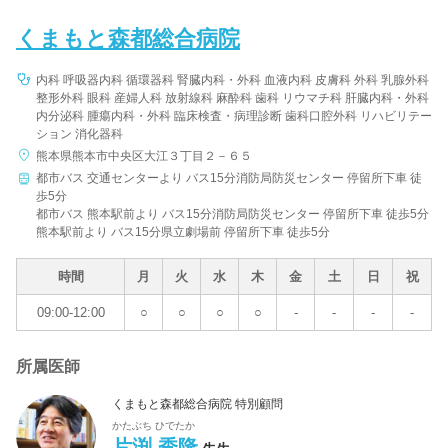
くまもと森都総合病院
内科 呼吸器内科 循環器科 腎臓内科・外科 血液内科 皮膚科 外科 乳腺外科
整形外科 眼科 産婦人科 放射線科 麻酔科 歯科 リウマチ科 肝臓内科・外科
内分泌科 腫瘍内科・外科 臨床検査・病理診断 歯科口腔外科 リハビリテー
ション 消化器科
熊本県熊本市中央区大江３丁目２－６５
都市バス 交通センターより バス15分消防局防災センター 停留所下車 徒
歩5分
都市バス 熊本駅前より バス15分消防局防災センター 停留所下車 徒歩5分
熊本駅前より バス15分県立劇場前 停留所下車 徒歩5分
時間
月
火
水
木
金
土
日
祝
09:00-12:00
○
○
○
○
-
-
-
-
所属医師
くまもと森都総合病院 特別顧問
かたぶち ひでたか
片渕 秀隆