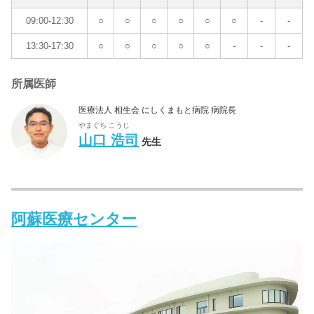
09:00-12:30
○
○
○
○
○
○
-
-
13:30-17:30
○
○
○
○
○
-
-
-
所属医師
医療法人 相生会 にしくまもと病院 病院長
やまぐち こうじ
山口 浩司
先生
阿蘇医療センター