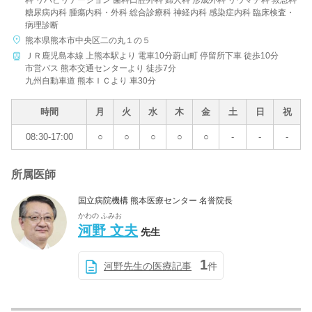
科 リハビリテーション 歯科口腔外科 婦人科 形成外科 リウマチ科 救急科
糖尿病内科 腫瘍内科・外科 総合診療科 神経内科 感染症内科 臨床検査・
病理診断
熊本県熊本市中央区二の丸１の５
ＪＲ鹿児島本線 上熊本駅より 電車10分蔚山町 停留所下車 徒歩10分
市営バス 熊本交通センターより 徒歩7分
九州自動車道 熊本ＩＣより 車30分
時間
月
火
水
木
金
土
日
祝
08:30-17:00
○
○
○
○
○
-
-
-
所属医師
国立病院機構 熊本医療センター 名誉院長
かわの ふみお
河野 文夫
先生
1
河野先生の医療記事
件