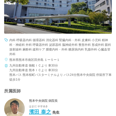
内科 呼吸器内科 循環器科 消化器科 腎臓内科・外科 皮膚科 小児科 精神
科・神経科 外科 呼吸器外科 泌尿器科 脳神経外科 整形外科 形成外科 眼科
放射線科 麻酔科 緩和ケア 腫瘍内科・外科 糖尿病内科 乳腺外科 心臓血管
外科
熊本県熊本市南区田井島 １ー５ー１
九州自動車道 御船ＩＣより 車30分
九州自動車道 熊本ＩＣより 車30分
熊本バス 熊本桜町バスターミナルより バス24分熊本中央病院 停留所下車
徒歩1分
所属医師
熊本中央病院 病院長
はまだ やすゆき
濱田 泰之
先生