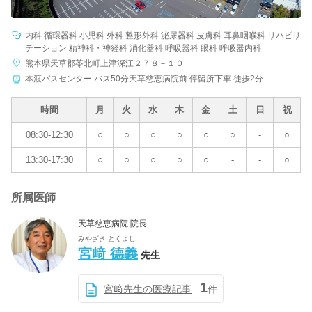
内科 循環器科 小児科 外科 整形外科 泌尿器科 皮膚科 耳鼻咽喉科 リハビリ
テーション 精神科・神経科 消化器科 呼吸器科 眼科 呼吸器内科
熊本県天草郡苓北町上津深江２７８－１０
本渡バスセンター バス50分天草慈恵病院前 停留所下車 徒歩2分
時間
月
火
水
木
金
土
日
祝
08:30-12:30
○
○
○
○
○
○
-
○
13:30-17:30
○
○
○
○
○
-
-
○
所属医師
天草慈恵病院 院長
みやざき とくよし
宮﨑 德義
先生
1
宮﨑先生の医療記事
件