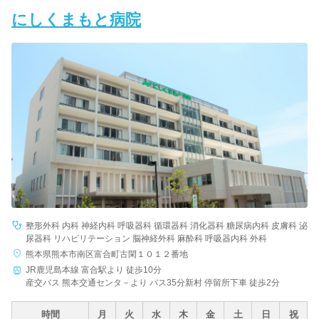
にしくまもと病院
整形外科 内科 神経内科 呼吸器科 循環器科 消化器科 糖尿病内科 皮膚科 泌
尿器科 リハビリテーション 脳神経外科 麻酔科 呼吸器内科 外科
熊本県熊本市南区富合町古閑１０１２番地
JR鹿児島本線 富合駅より 徒歩10分
産交バス 熊本交通センタ－より バス35分新村 停留所下車 徒歩2分
時間
月
火
水
木
金
土
日
祝