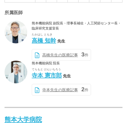
所属医師
熊本機能病院 副院長・理事長補佐・人工関節センター長・
臨床研究支援室長
たかはし ともき
高橋 知幹
先生
3
高橋先生の医療記事
件
熊本機能病院 院長
てらもと けんいちろう
寺本 憲市郎
先生
2
寺本先生の医療記事
件
熊本大学病院