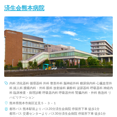
済生会熊本病院
内科 消化器科 循環器科 外科 整形外科 脳神経外科 糖尿病内科 心臓血管外
科 婦人科 腫瘍内科・外科 眼科 放射線科 麻酔科 泌尿器科 呼吸器科 神経内
科 臨床検査・病理診断 呼吸器内科 呼吸器外科 腎臓内科・外科 救急科 リ
ハビリテーション
熊本県熊本市南区近見５－３－１
都市バス 熊本駅前より バス20分済生会病院 停留所下車 徒歩1分
都市バス 交通センターより バス30分済生会病院 停留所下車 徒歩1分