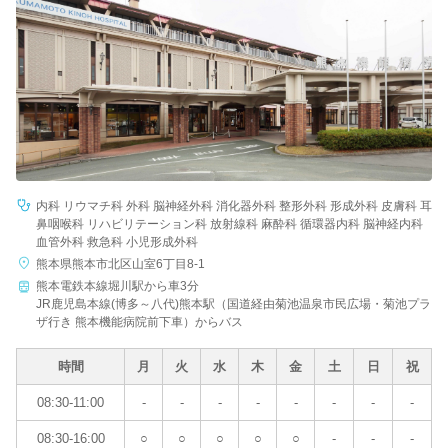
病院名
条件を変更する
内科 リウマチ科 外科 脳神経外科 消化器外科 整形外科 形成外科 皮膚科 耳
鼻咽喉科 リハビリテーション科 放射線科 麻酔科 循環器内科 脳神経内科
血管外科 救急科 小児形成外科
熊本県熊本市北区山室6丁目8-1
熊本電鉄本線堀川駅から車3分
JR鹿児島本線(博多～八代)熊本駅（国道経由菊池温泉市民広場・菊池プラ
ザ行き 熊本機能病院前下車）からバス
時間
月
火
水
木
金
土
日
祝
08:30-11:00
-
-
-
-
-
-
-
-
08:30-16:00
○
○
○
○
○
-
-
-