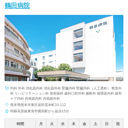
鶴田病院
内科 外科 消化器内科 消化器外科 腎臓内科 腎臓内科（人工透析） 整形外
科 リハビリテーション科 放射線科 歯科口腔外科 麻酔科 循環器内科 緩和
ケア内科 内視鏡内科 内視鏡外科
熊本県熊本市東区保田窪本町10-112
阿蘇高原線東海学園前駅から徒歩15分
時間
月
火
水
木
金
土
日
祝