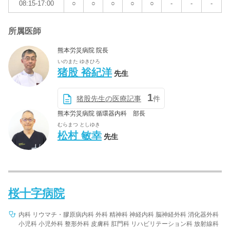
08:15-17:00
○
○
○
○
○
-
-
-
所属医師
熊本労災病院 院長
いのまた ゆきひろ
猪股 裕紀洋
先生
1
猪股先生の医療記事
件
熊本労災病院 循環器内科 部長
むらまつ としゆき
松村 敏幸
先生
桜十字病院
内科 リウマチ・膠原病内科 外科 精神科 神経内科 脳神経外科 消化器外科
小児科 小児外科 整形外科 皮膚科 肛門科 リハビリテーション科 放射線科