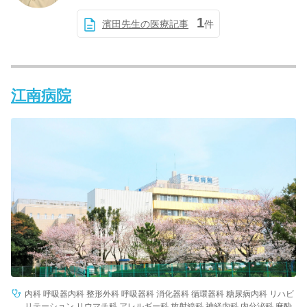
1
濱田先生の医療記事
件
江南病院
内科 呼吸器内科 整形外科 呼吸器科 消化器科 循環器科 糖尿病内科 リハビ
リテーション リウマチ科 アレルギー科 放射線科 神経内科 内分泌科 麻酔