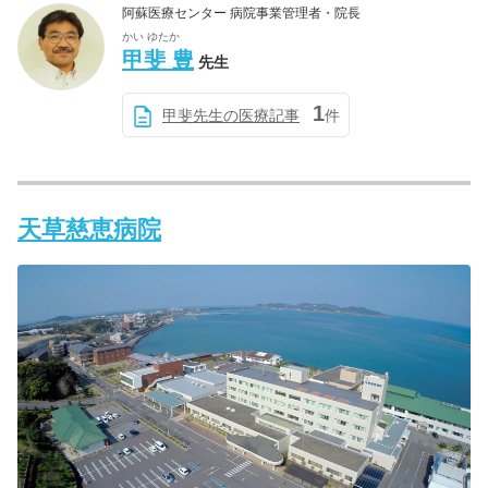
阿蘇医療センター 病院事業管理者・院長
かい ゆたか
甲斐 豊
先生
1
甲斐先生の医療記事
件
天草慈恵病院