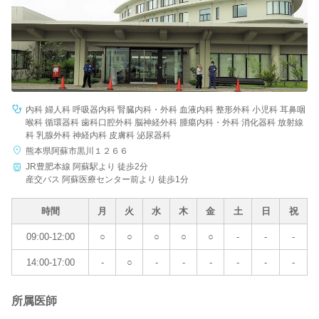
内科 婦人科 呼吸器内科 腎臓内科・外科 血液内科 整形外科 小児科 耳鼻咽
喉科 循環器科 歯科口腔外科 脳神経外科 腫瘍内科・外科 消化器科 放射線
科 乳腺外科 神経内科 皮膚科 泌尿器科
熊本県阿蘇市黒川１２６６
JR豊肥本線 阿蘇駅より 徒歩2分
産交バス 阿蘇医療センター前より 徒歩1分
時間
月
火
水
木
金
土
日
祝
09:00-12:00
○
○
○
○
○
-
-
-
14:00-17:00
-
○
-
-
-
-
-
-
所属医師