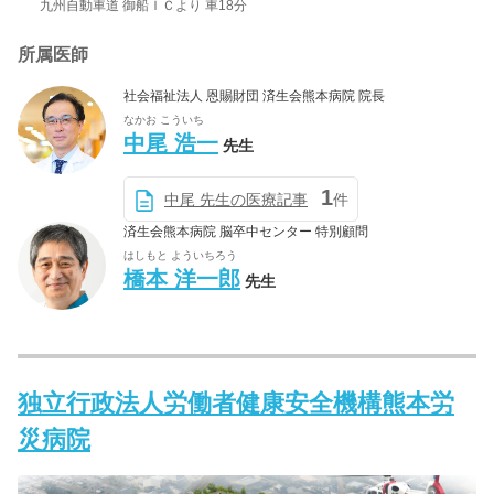
九州自動車道 御船ＩＣより 車18分
所属医師
社会福祉法人 恩賜財団 済生会熊本病院 院長
なかお こういち
中尾 浩一
先生
1
中尾 先生の医療記事
件
済生会熊本病院 脳卒中センター 特別顧問
はしもと よういちろう
橋本 洋一郎
先生
独立行政法人労働者健康安全機構熊本労
災病院