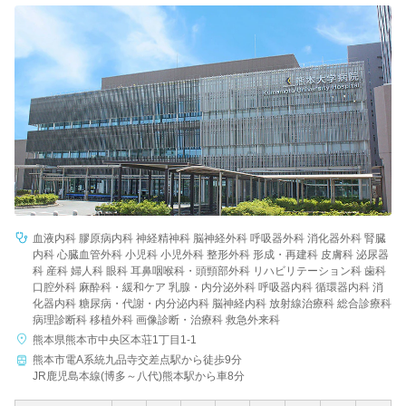
血液内科 膠原病内科 神経精神科 脳神経外科 呼吸器外科 消化器外科 腎臓
内科 心臓血管外科 小児科 小児外科 整形外科 形成・再建科 皮膚科 泌尿器
科 産科 婦人科 眼科 耳鼻咽喉科・頭頸部外科 リハビリテーション科 歯科
口腔外科 麻酔科・緩和ケア 乳腺・内分泌外科 呼吸器内科 循環器内科 消
化器内科 糖尿病・代謝・内分泌内科 脳神経内科 放射線治療科 総合診療科
病理診断科 移植外科 画像診断・治療科 救急外来科
熊本県熊本市中央区本荘1丁目1-1
熊本市電A系統九品寺交差点駅から徒歩9分
JR鹿児島本線(博多～八代)熊本駅から車8分