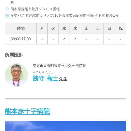
科
熊本県荒尾市荒尾２６００番地
産交バス 荒尾駅前より バス10分荒尾市民病院前 停留所下車 徒歩1分
時間
月
火
水
木
金
土
日
祝
09:00-17:00
-
-
○
○
-
-
-
-
所属医師
荒尾市立有明医療センター 元院長
かつもり たかし
勝守 高士
先生
熊本赤十字病院