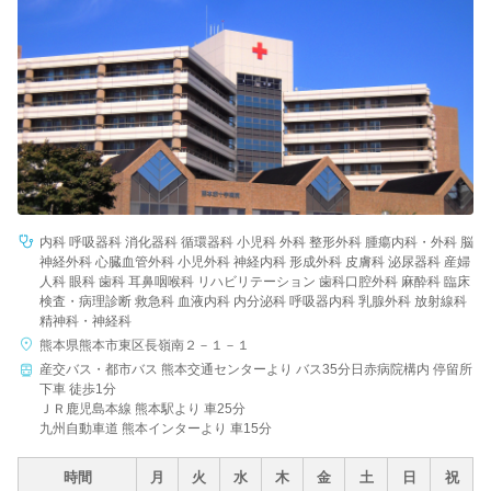
内科 呼吸器科 消化器科 循環器科 小児科 外科 整形外科 腫瘍内科・外科 脳
神経外科 心臓血管外科 小児外科 神経内科 形成外科 皮膚科 泌尿器科 産婦
人科 眼科 歯科 耳鼻咽喉科 リハビリテーション 歯科口腔外科 麻酔科 臨床
検査・病理診断 救急科 血液内科 内分泌科 呼吸器内科 乳腺外科 放射線科
精神科・神経科
熊本県熊本市東区長嶺南２－１－１
産交バス・都市バス 熊本交通センターより バス35分日赤病院構内 停留所
下車 徒歩1分
ＪＲ鹿児島本線 熊本駅より 車25分
九州自動車道 熊本インターより 車15分
時間
月
火
水
木
金
土
日
祝