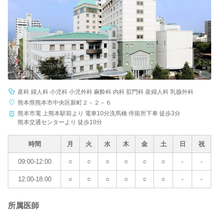
産科 婦人科 小児科 小児外科 麻酔科 内科 肛門科 産婦人科 乳腺外科
熊本県熊本市中央区新町２－２－６
熊本市電 上熊本駅前より 電車10分洗馬橋 停留所下車 徒歩3分
熊本交通センターより 徒歩10分
時間
月
火
水
木
金
土
日
祝
09:00-12:00
○
○
○
○
○
○
-
-
12:00-18:00
○
○
○
○
○
○
-
-
所属医師