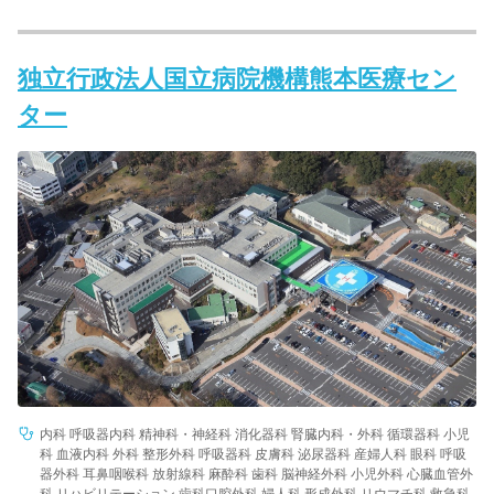
独立行政法人国立病院機構熊本医療セン
ター
内科 呼吸器内科 精神科・神経科 消化器科 腎臓内科・外科 循環器科 小児
科 血液内科 外科 整形外科 呼吸器科 皮膚科 泌尿器科 産婦人科 眼科 呼吸
器外科 耳鼻咽喉科 放射線科 麻酔科 歯科 脳神経外科 小児外科 心臓血管外