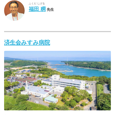
ふくだ しげる
福田 稠
先生
済生会みすみ病院