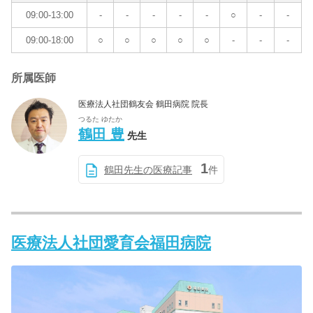
09:00-13:00
-
-
-
-
-
○
-
-
09:00-18:00
○
○
○
○
○
-
-
-
所属医師
医療法人社団鶴友会 鶴田病院 院長
つるた ゆたか
鶴田 豊
先生
1
鶴田先生の医療記事
件
医療法人社団愛育会福田病院