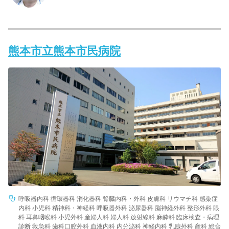
熊本市立熊本市民病院
呼吸器内科 循環器科 消化器科 腎臓内科・外科 皮膚科 リウマチ科 感染症
内科 小児科 精神科・神経科 呼吸器外科 泌尿器科 脳神経外科 整形外科 眼
科 耳鼻咽喉科 小児外科 産婦人科 婦人科 放射線科 麻酔科 臨床検査・病理
診断 救急科 歯科口腔外科 血液内科 内分泌科 神経内科 乳腺外科 産科 総合