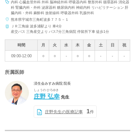
内科 心臓血管外科 外科 脳神経外科 呼吸器内科 整形外科 循環器科 消化器
科 腎臓内科・外科 泌尿器科 糖尿病内科 神経内科 リハビリテーション 肝
臓内科・外科 麻酔科 放射線科 呼吸器外科 乳腺外科
熊本県宇城市三角町波多７７５－１
ＪＲ三角線 波多浦駅より 車4分
産交バス 三角産交より バス7分三角病院 停留所下車 徒歩1分
時間
月
火
水
木
金
土
日
祝
09:00-12:00
○
○
-
○
○
-
-
-
所属医師
済生会みすみ病院 院長
しょうの ひろゆき
庄野 弘幸
先生
1
庄野先生の医療記事
件