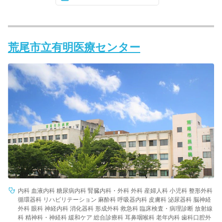
荒尾市立有明医療センター
内科 血液内科 糖尿病内科 腎臓内科・外科 外科 産婦人科 小児科 整形外科
循環器科 リハビリテーション 麻酔科 呼吸器内科 皮膚科 泌尿器科 脳神経
外科 眼科 神経内科 消化器科 形成外科 救急科 臨床検査・病理診断 放射線
科 精神科・神経科 緩和ケア 総合診療科 耳鼻咽喉科 老年内科 歯科口腔外