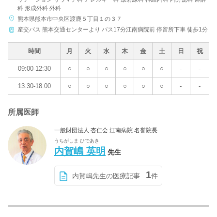
科 形成外科 外科
熊本県熊本市中央区渡鹿５丁目１の３７
産交バス 熊本交通センターより バス17分江南病院前 停留所下車 徒歩1分
時間
月
火
水
木
金
土
日
祝
09:00-12:30
○
○
○
○
○
○
-
-
13:30-18:00
○
○
○
○
○
○
-
-
所属医師
一般財団法人 杏仁会 江南病院 名誉院長
うちがしま ひであき
内賀嶋 英明
先生
1
内賀嶋先生の医療記事
件