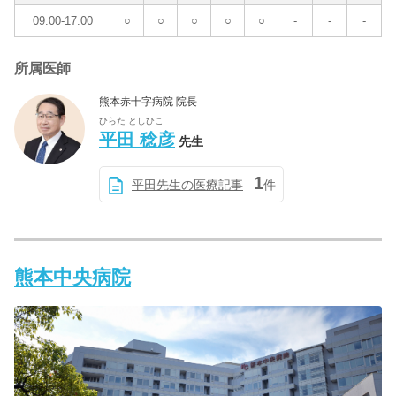
09:00-17:00
○
○
○
○
○
-
-
-
所属医師
熊本赤十字病院 院長
ひらた としひこ
平田 稔彦
先生
1
平田先生の医療記事
件
熊本中央病院