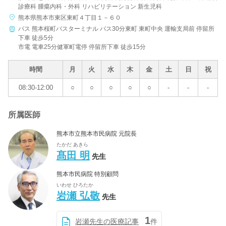
診療科 腫瘍内科・外科 リハビリテーション 新生児科
熊本県熊本市東区東町４丁目１－６０
バス 熊本桜町バスターミナル バス30分東町 東町中央 運輸支局前 停留所
下車 徒歩5分
市電 電車25分健軍町電停 停留所下車 徒歩15分
時間
月
火
水
木
金
土
日
祝
08:30-12:00
○
○
○
○
○
-
-
-
所属医師
熊本市立熊本市民病院 元院長
たかだ あきら
髙田 明
先生
熊本市民病院 特別顧問
いわせ ひろたか
岩瀬 弘敬
先生
1
岩瀬先生の医療記事
件