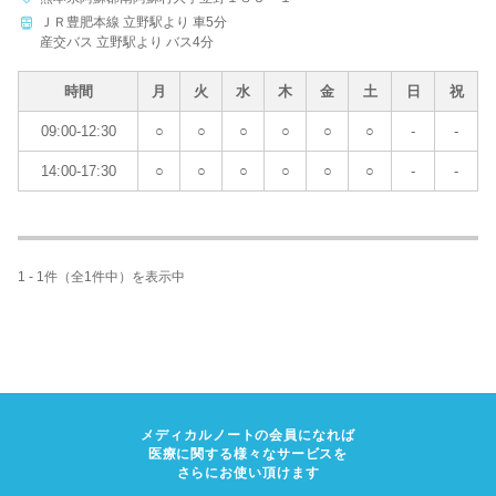
ＪＲ豊肥本線 立野駅より 車5分
病院名
産交バス 立野駅より バス4分
時間
月
火
水
木
金
土
日
祝
09:00-12:30
○
○
○
○
○
○
-
-
条件を変更する
14:00-17:30
○
○
○
○
○
○
-
-
1 - 1件（全1件中）を表示中
メディカルノートの会員になれば
医療に関する様々なサービスを
さらにお使い頂けます