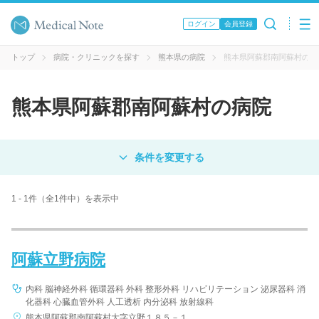
ログイン
会員登録
トップ
病院・クリニックを探す
熊本県の病院
熊本県阿蘇郡南阿蘇村の病
熊本県阿蘇郡南阿蘇村の病院
対象
病院
クリニック
歯科医院
1 - 1件（全1件中）を表示中
エリア・駅名
阿蘇立野病院
病名 / 診療科目
内科 脳神経外科 循環器科 外科 整形外科 リハビリテーション 泌尿器科 消
化器科 心臓血管外科 人工透析 内分泌科 放射線科
熊本県阿蘇郡南阿蘇村大字立野１８５－１