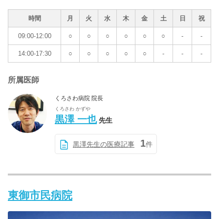
時間
月
火
水
木
金
土
日
祝
09:00-12:00
○
○
○
○
○
○
-
-
14:00-17:30
○
○
○
○
○
-
-
-
所属医師
くろさわ病院 院長
くろさわ かずや
黒澤 一也
先生
1
黒澤先生の医療記事
件
東御市民病院