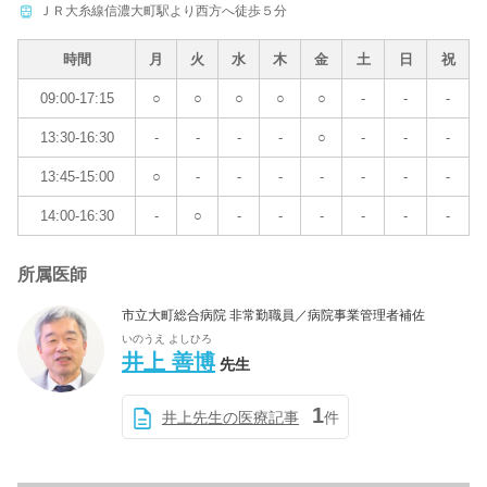
ＪＲ大糸線信濃大町駅より西方へ徒歩５分
時間
月
火
水
木
金
土
日
祝
09:00-17:15
○
○
○
○
○
-
-
-
13:30-16:30
-
-
-
-
○
-
-
-
13:45-15:00
○
-
-
-
-
-
-
-
14:00-16:30
-
○
-
-
-
-
-
-
所属医師
市立大町総合病院 非常勤職員／病院事業管理者補佐
いのうえ よしひろ
井上 善博
先生
1
井上先生の医療記事
件