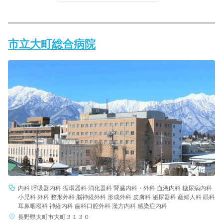
市立大町総合病院
内科 呼吸器内科 循環器科 消化器科 腎臓内科・外科 血液内科 糖尿病内科
小児科 外科 整形外科 脳神経外科 形成外科 皮膚科 泌尿器科 産婦人科 眼科
耳鼻咽喉科 神経内科 歯科口腔外科 漢方内科 感染症内科
長野県大町市大町３１３０