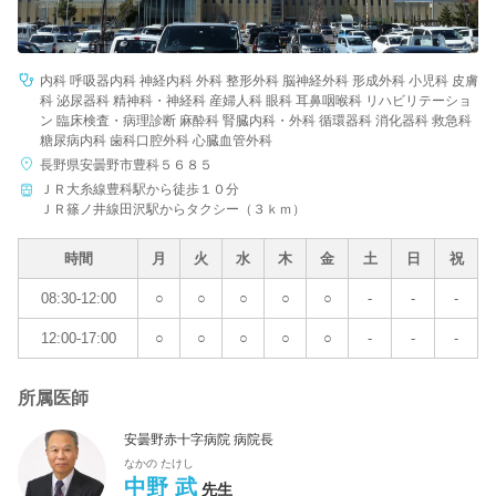
内科 呼吸器内科 神経内科 外科 整形外科 脳神経外科 形成外科 小児科 皮膚
科 泌尿器科 精神科・神経科 産婦人科 眼科 耳鼻咽喉科 リハビリテーショ
ン 臨床検査・病理診断 麻酔科 腎臓内科・外科 循環器科 消化器科 救急科
糖尿病内科 歯科口腔外科 心臓血管外科
長野県安曇野市豊科５６８５
ＪＲ大糸線豊科駅から徒歩１０分
ＪＲ篠ノ井線田沢駅からタクシー（３ｋｍ）
時間
月
火
水
木
金
土
日
祝
08:30-12:00
○
○
○
○
○
-
-
-
12:00-17:00
○
○
○
○
○
-
-
-
所属医師
安曇野赤十字病院 病院長
なかの たけし
中野 武
先生