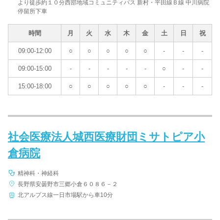
より徒歩約１０分西部地域コミュニティバス 新村・平田線Ｂ線 中川病院
停留所下車
時間
月
火
水
木
金
土
日
祝
09:00-12:00
○
○
○
○
○
-
-
-
09:00-15:00
-
-
-
-
-
○
-
-
15:00-18:00
○
○
○
○
○
-
-
-
社会医療法人城西医療財団ミサトピア小
倉病院
精神科・神経科
長野県安曇野市三郷小倉６０８６－２
北アルプス線一日市場駅から車10分