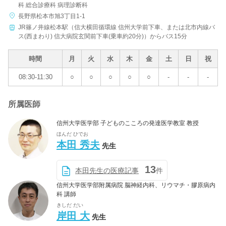
科 総合診療科 病理診断科
長野県松本市旭3丁目1-1
JR篠ノ井線松本駅（信大横田循環線 信州大学前下車、または北市内線バ
ス(西まわり) 信大病院玄関前下車(乗車約20分)）からバス15分
時間
月
火
水
木
金
土
日
祝
08:30-11:30
○
○
○
○
○
-
-
-
所属医師
信州大学医学部 子どものこころの発達医学教室 教授
ほんだ ひでお
本田 秀夫
先生
13
本田先生の医療記事
件
信州大学医学部附属病院 脳神経内科、リウマチ・膠原病内
科 講師
きしだ だい
岸田 大
先生