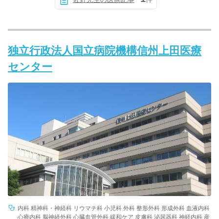
独立行政法人国立病院機構信州上田医療
センター
内科 精神科・神経科 リウマチ科 小児科 外科 整形外科 形成外科 血液内科
心療内科 脳神経外科 心臓血管外科 緩和ケア 皮膚科 泌尿器科 神経内科 産