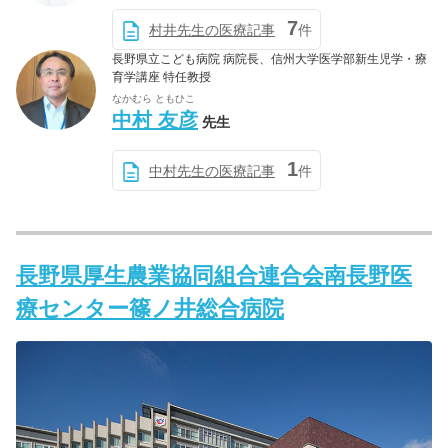
7
村井先生の医療記事
件
長野県立こども病院 病院長、信州大学医学部新生児学・療
育学講座 特任教授
なかむら ともひこ
中村 友彦
先生
1
中村先生の医療記事
件
長野県厚生農業協同組合連合会南長野医
療センター篠ノ井総合病院