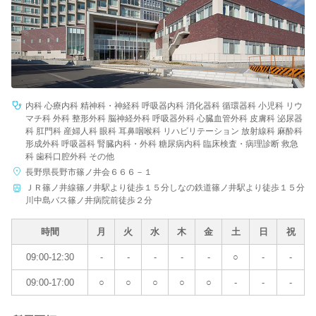
内科 心療内科 精神科・神経科 呼吸器内科 消化器科 循環器科 小児科 リウ
マチ科 外科 整形外科 脳神経外科 呼吸器外科 心臓血管外科 皮膚科 泌尿器
科 肛門科 産婦人科 眼科 耳鼻咽喉科 リハビリテーション 放射線科 麻酔科
形成外科 呼吸器科 腎臓内科・外科 糖尿病内科 臨床検査・病理診断 救急
科 歯科口腔外科 その他
長野県長野市篠ノ井会６６６－１
ＪＲ篠ノ井線篠ノ井駅より徒歩１５分しなの鉄道篠ノ井駅より徒歩１５分
川中島バス篠ノ井病院前徒歩２分
時間
月
火
水
木
金
土
日
祝
09:00-12:30
-
-
-
-
-
○
-
-
09:00-17:00
○
○
○
○
○
-
-
-