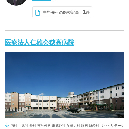
1
中野先生の医療記事
件
医療法人仁雄会穂高病院
内科 小児科 外科 整形外科 形成外科 産婦人科 眼科 麻酔科 リハビリテーシ