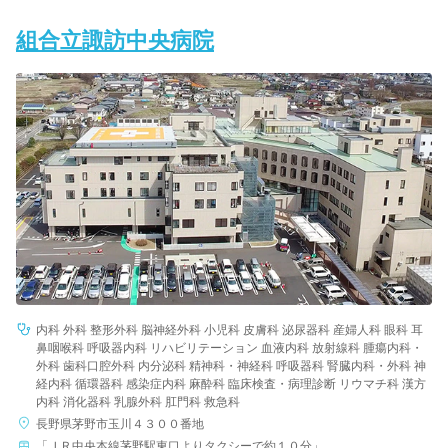
組合立諏訪中央病院
内科 外科 整形外科 脳神経外科 小児科 皮膚科 泌尿器科 産婦人科 眼科 耳
鼻咽喉科 呼吸器内科 リハビリテーション 血液内科 放射線科 腫瘍内科・
外科 歯科口腔外科 内分泌科 精神科・神経科 呼吸器科 腎臓内科・外科 神
経内科 循環器科 感染症内科 麻酔科 臨床検査・病理診断 リウマチ科 漢方
内科 消化器科 乳腺外科 肛門科 救急科
長野県茅野市玉川４３００番地
「ＪＲ中央本線茅野駅東口よりタクシーで約１０分」