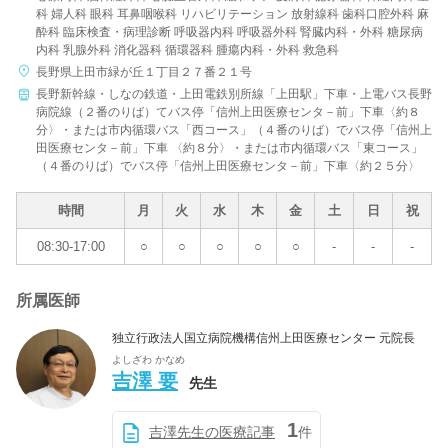
科 婦人科 眼科 耳鼻咽喉科 リハビリテーション 放射線科 歯科口腔外科 麻
酔科 臨床検査・病理診断 呼吸器内科 呼吸器外科 腎臓内科・外科 糖尿病
内科 乳腺外科 消化器科 循環器科 腫瘍内科・外科 救急科
長野県上田市緑が丘１丁目２７番２１号
長野新幹線・しなの鉄道・上田電鉄別所線「上田駅」下車・上電バス長野
病院線（２番のりば）てバス停「信州上田医療センタ－前」下車〈約８
分〉・または市内循環バス「西コース」（４番のりば）でバス停「信州上
田医療センタ－前」下車 〈約８分〉・または市内循環バス「東コース」
（４番のりば）でバス停「信州上田医療センタ－前」下車〈約２５分〉
時間
月
火
水
木
金
土
日
祝
08:30-17:00
○
○
○
○
○
-
-
-
所属医師
独立行政法人国立病院機構信州上田医療センター 元院長
よしざわ かなめ
吉澤 要
先生
1
吉澤先生の医療記事
件