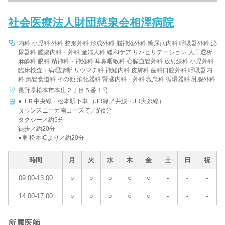
社会医療法人財団慈泉会相澤病院
内科 小児科 外科 整形外科 形成外科 脳神経外科 糖尿病内科 呼吸器外科 泌
尿器科 腫瘍内科・外科 産婦人科 緩和ケア リハビリテーション 人工透析
麻酔科 眼科 精神科・神経科 耳鼻咽喉科 心臓血管外科 放射線科 小児外科
臨床検査・病理診断 リウマチ科 神経内科 皮膚科 歯科口腔外科 呼吸器内
科 気管食道科 その他 消化器科 腎臓内科・外科 救急科 循環器科 乳腺外科
長野県松本市本庄２丁目５番１号
●ＪＲ中央線・松本駅下車 （JR篠ノ井線・JR大糸線）
タウンスニーカ南コースで／約6分
タクシー／約5分
徒歩／約20分
●車 松本ICより／約20分
時間
月
火
水
木
金
土
日
祝
09:00-13:00
○
○
○
○
○
-
-
-
14:00-17:00
○
○
○
○
○
-
-
-
所属医師