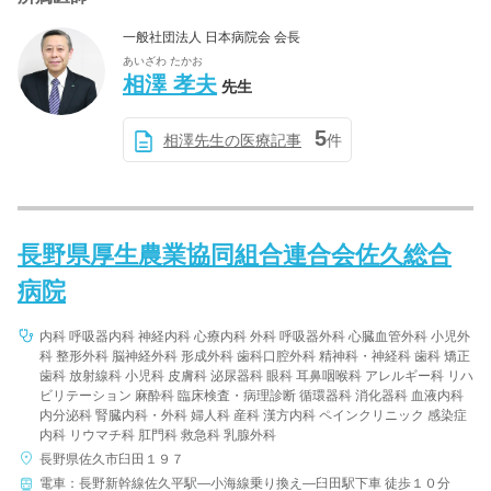
一般社団法人 日本病院会 会長
あいざわ たかお
相澤 孝夫
先生
5
相澤先生の医療記事
件
長野県厚生農業協同組合連合会佐久総合
病院
内科 呼吸器内科 神経内科 心療内科 外科 呼吸器外科 心臓血管外科 小児外
科 整形外科 脳神経外科 形成外科 歯科口腔外科 精神科・神経科 歯科 矯正
歯科 放射線科 小児科 皮膚科 泌尿器科 眼科 耳鼻咽喉科 アレルギー科 リハ
ビリテーション 麻酔科 臨床検査・病理診断 循環器科 消化器科 血液内科
内分泌科 腎臓内科・外科 婦人科 産科 漢方内科 ペインクリニック 感染症
内科 リウマチ科 肛門科 救急科 乳腺外科
長野県佐久市臼田１９７
電車：長野新幹線佐久平駅―小海線乗り換え―臼田駅下車 徒歩１０分