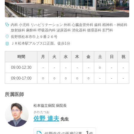
内科 小児科 リハビリテーション 外科 心臓血管外科 歯科 精神科・神経科
放射線科 麻酔科 呼吸器内科 泌尿器科 消化器科 循環器科 肛門科
長野県松本市巾上９番２６号
ＪＲ松本駅アルプス口正面。徒歩1分
時間
月
火
水
木
金
土
日
祝
09:00-12:30
-
-
-
-
-
○
-
-
09:00-17:00
○
○
○
○
○
-
-
-
所属医師
松本協立病院 病院長
さの たつお
佐野 達夫
先生
1
佐野先生の医療記事
件