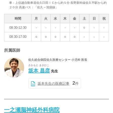
車：上信越自動車道佐久臼田ＩＣから約５分 長野新幹線佐久平駅から約
２０分 高速バス：「佐久～池袋線」
時間
月
火
水
木
金
土
日
祝
08:30-12:30
-
-
-
-
-
○
-
-
08:30-17:00
○
○
○
○
○
-
-
-
所属医師
佐久総合病院佐久医療センター 小児科 医長
さかもと まさひこ
坂本 昌彦
先生
2
坂本先生の医療記事
件
一之瀬脳神経外科病院