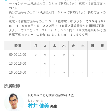
ートインター 上り線出入口：２ｋｍ（車で約５分） 東京・名古屋方面へ
の入口
長野方面からの出口 下り線出入口：３ｋｍ（車で約８分） 長野方面への
入口
東京・名古屋方面からの出口 ３ ＪＲ松本駅下車 タクシーで３０分（８ｋ
ｍ） ４，０００円～５，０００円 ４ ＪＲ篠ノ井線乗りかえ 田沢駅下車
タクシーで１５分（３．２ｋｍ） １，５００円５ ＪＲ大糸線乗りかえ 豊
科駅下車 タクシーで１５分（約３．８ｋｍ） １，５００円
時間
月
火
水
木
金
土
日
祝
09:00-12:00
○
○
○
○
○
-
-
-
13:00-16:00
-
○
○
-
-
-
-
-
16:00-16:00
○
-
-
○
-
-
-
-
所属医師
長野県立こども病院 感染症科 医監
むらい たけみ
村井 健美
先生