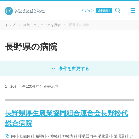
ログイン
会員登録
トップ
病院・クリニックを探す
長野県の病院
長野県の病院
対象
病院
クリニック
歯科医院
1 - 20件（全120件中）を表示中
エリア・駅名
長野県厚生農業協同組合連合会長野松代
総合病院
病名 / 診療科目
内科 心療内科 精神科・神経科 神経内科 呼吸器内科 消化器科 循環器科 ア