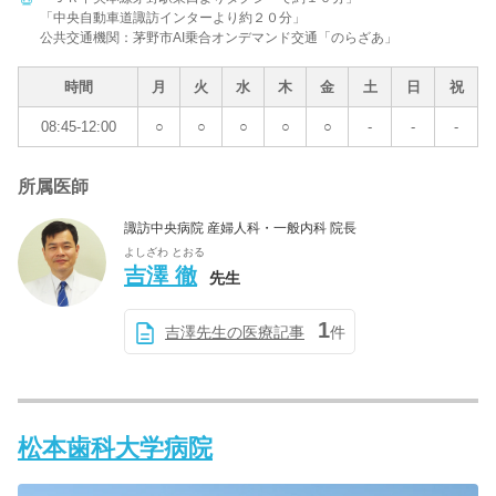
「中央自動車道諏訪インターより約２０分」
公共交通機関：茅野市AI乗合オンデマンド交通「のらざあ」
時間
月
火
水
木
金
土
日
祝
08:45-12:00
○
○
○
○
○
-
-
-
所属医師
諏訪中央病院 産婦人科・一般内科 院長
よしざわ とおる
吉澤 徹
先生
1
吉澤先生の医療記事
件
松本歯科大学病院