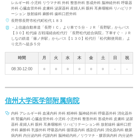
レルギー科 小児科 リウマチ科 外科 整形外科 形成外科 脳神経外科 呼吸器
外科 心臓血管外科 皮膚科 泌尿器科 産婦人科 眼科 耳鼻咽喉科 リハビリテ
病院名
ーション 放射線科 麻酔科 歯科口腔外科
長野県長野市松代町松代１８３
・上信越自動車道「長野ＩＣ」より車で５分・ＪＲ「長野駅」からバス
【３０】松代線 古戦場経由松代行 「長野松代総合病院」下車すぐ・ＪＲ
しなの鉄道「篠ノ井駅」からバス【１３０】松代行「松代郵便局前」 よ
条件を変更する
り北方へ徒歩５分
時間
月
火
水
木
金
土
日
祝
08:30-12:00
○
○
○
○
○
○
-
-
信州大学医学部附属病院
内科 アレルギー科 血液内科 外科 精神科 脳神経外科 呼吸器外科 消化器外
科 腎臓内科 心臓血管外科 小児科 小児外科 整形外科 形成外科 皮膚科 泌尿
器科 産婦人科 眼科 耳鼻咽喉科 リハビリテーション科 放射線科 歯科口腔
外科 麻酔科 乳腺外科 呼吸器内科 循環器内科 感染症内科 消化器内科 糖尿
病内科 内分泌内科 代謝内科 脳神経内科／リウマチ・膠原病内科 内分泌外