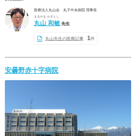
医療法人丸山会 丸子中央病院 理事長
まるやま かずとし
丸山 和敏
先生
1
丸山先生の医療記事
件
安曇野赤十字病院