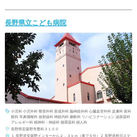
長野県立こども病院
小児科 小児外科 整形外科 形成外科 脳神経外科 心臓血管外科 皮膚科 産科
眼科 耳鼻咽喉科 放射線科 神経内科 麻酔科 リハビリテーション 泌尿器科
アレルギー科 精神科・神経科 循環器科 婦人科
長野県安曇野市豊科３１００
１ 長野道安曇野インターから２．３ｋｍ（車で５分）２ 長野道梓川スマ