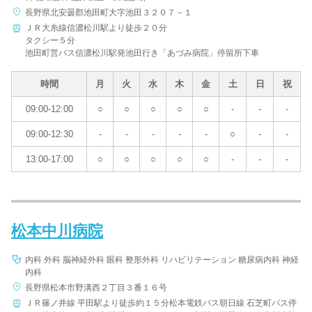
長野県北安曇郡池田町大字池田３２０７－１
ＪＲ大糸線信濃松川駅より徒歩２０分
タクシー５分
池田町営バス信濃松川駅発池田行き「あづみ病院」停留所下車
時間
月
火
水
木
金
土
日
祝
09:00-12:00
○
○
○
○
○
-
-
-
09:00-12:30
-
-
-
-
-
○
-
-
13:00-17:00
○
○
○
○
○
-
-
-
松本中川病院
内科 外科 脳神経外科 眼科 整形外科 リハビリテーション 糖尿病内科 神経
内科
長野県松本市野溝西２丁目３番１６号
ＪＲ篠ノ井線 平田駅より徒歩約１５分松本電鉄バス朝日線 石芝町バス停