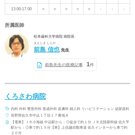
13:00-17:00
○
○
○
○
○
-
-
-
所属医師
松本歯科大学病院 病院長
まえじま しんや
前島 信也
先生
1
前島先生の医療記事
件
くろさわ病院
内科 外科 整形外科 形成外科 皮膚科 婦人科 リハビリテーション 泌尿器科
長野県佐久市中込１丁目１７番地８
【電車】ＪＲ小海線 中込駅から：◎徒歩で約１分 ＪＲ北陸新幹線 佐久平
駅から：◎車で約１５分【車】上信越自動車道 佐久インターから車で約
２０分