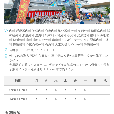
内科 呼吸器内科 神経内科 心療内科 消化器科 外科 整形外科 糖尿病内科 脳
神経外科 形成外科 皮膚科 精神科・神経科 小児科 泌尿器科 眼科 耳鼻咽喉
科 放射線科 歯科 歯科口腔外科 麻酔科 リハビリテーション 腎臓内科・外
科 循環器科 心臓血管外科 救急科 人工透析 リウマチ科 呼吸器外科
長野県上田市中丸子１７７１－１
●しなの鉄道大屋駅から５ｋｍ 車で約１０分●上田菅平ＩＣから浅間サン
ライン
大屋駅前を通り１３ｋｍ 車で約２５分●東部湯の丸ＩＣから県道８１号丸
子東部インター線を通り１１ｋｍ 車で約２５分
時間
月
火
水
木
金
土
日
祝
09:00-12:00
○
○
○
○
○
○
-
-
14:00-17:00
○
○
○
○
○
○
-
-
所属医師