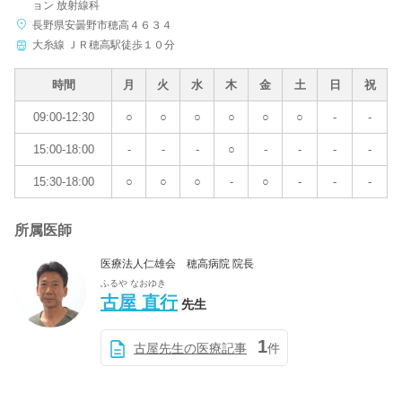
ョン 放射線科
長野県安曇野市穂高４６３４
大糸線 ＪＲ穂高駅徒歩１０分
時間
月
火
水
木
金
土
日
祝
09:00-12:30
○
○
○
○
○
○
-
-
15:00-18:00
-
-
-
○
-
-
-
-
15:30-18:00
○
○
○
-
○
-
-
-
所属医師
医療法人仁雄会 穂高病院 院長
ふるや なおゆき
古屋 直行
先生
1
古屋先生の医療記事
件