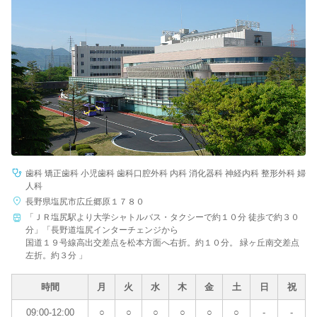
歯科 矯正歯科 小児歯科 歯科口腔外科 内科 消化器科 神経内科 整形外科 婦
人科
長野県塩尻市広丘郷原１７８０
「ＪＲ塩尻駅より大学シャトルバス・タクシーで約１０分 徒歩で約３０
分」「長野道塩尻インターチェンジから
国道１９号線高出交差点を松本方面へ右折。約１０分。 緑ヶ丘南交差点
左折。約３分 」
時間
月
火
水
木
金
土
日
祝
09:00-12:00
○
○
○
○
○
○
-
-