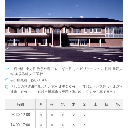
内科 外科 小児科 整形外科 アレルギー科 リハビリテーション 眼科 産婦人
科 泌尿器科 人工透析
長野県東御市鞍掛１９８
「しなの鉄道田中駅より北東へ徒歩３０分」「加沢坂下バス停より北方へ
徒歩１５分」「上信越自動車道＜東部・湯の丸ＩＣ＞から車で５分」
時間
月
火
水
木
金
土
日
祝
08:30-12:00
○
○
○
○
○
-
-
-
14:00-17:00
○
○
○
○
○
-
-
-