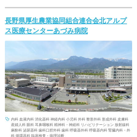
長野県厚生農業協同組合連合会北アルプ
ス医療センターあづみ病院
内科 血液内科 消化器科 神経内科 小児科 外科 整形外科 形成外科 皮膚科
産婦人科 眼科 耳鼻咽喉科 精神科・神経科 リハビリテーション 放射線科
麻酔科 泌尿器科 歯科口腔外科 歯科 呼吸器外科 呼吸器内科 腎臓内科・外
科 循環器科 臨床検査・病理診断