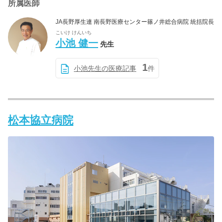
所属医師
JA長野厚生連 南長野医療センター篠ノ井総合病院 統括院長
こいけ けんいち
小池 健一
先生
1
小池先生の医療記事
件
松本協立病院