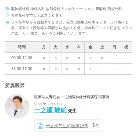
脳神経外科 神経内科 放射線科 リハビリテーション 麻酔科 形成外科
長野県松本市大字島立２０９３
ＪＲ松本駅から自動車で１０分。長野自動車道松本インターより西へ１
分。電車で上高地線大庭駅から徒歩１０分。松本駅アルプス口よりタウン
スニーカー(西コース）をご利用いただけます。
時間
月
火
水
木
金
土
日
祝
09:00-12:00
○
○
○
○
○
○
-
-
13:30-17:30
○
○
○
○
○
-
-
-
所属医師
医療法人青樹会 一之瀬脳神経外科病院 理事長
いちのせ しゅんすけ
一之瀬 峻輔
先生
1
一之瀬先生の医療記事
件