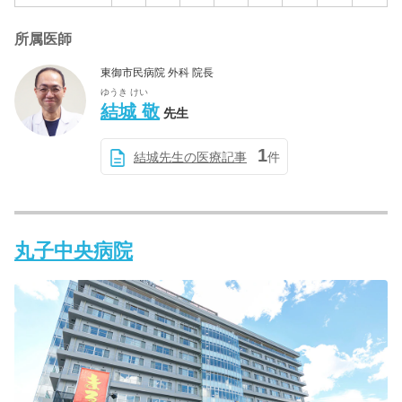
所属医師
東御市民病院 外科 院長
ゆうき けい
結城 敬
先生
1
結城先生の医療記事
件
丸子中央病院