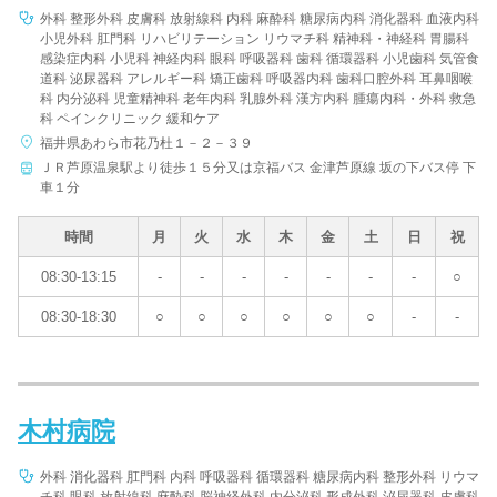
外科 整形外科 皮膚科 放射線科 内科 麻酔科 糖尿病内科 消化器科 血液内科
小児外科 肛門科 リハビリテーション リウマチ科 精神科・神経科 胃腸科
感染症内科 小児科 神経内科 眼科 呼吸器科 歯科 循環器科 小児歯科 気管食
道科 泌尿器科 アレルギー科 矯正歯科 呼吸器内科 歯科口腔外科 耳鼻咽喉
科 内分泌科 児童精神科 老年内科 乳腺外科 漢方内科 腫瘍内科・外科 救急
科 ペインクリニック 緩和ケア
福井県あわら市花乃杜１－２－３９
ＪＲ芦原温泉駅より徒歩１５分又は京福バス 金津芦原線 坂の下バス停 下
車１分
時間
月
火
水
木
金
土
日
祝
08:30-13:15
-
-
-
-
-
-
-
○
08:30-18:30
○
○
○
○
○
○
-
-
木村病院
外科 消化器科 肛門科 内科 呼吸器科 循環器科 糖尿病内科 整形外科 リウマ