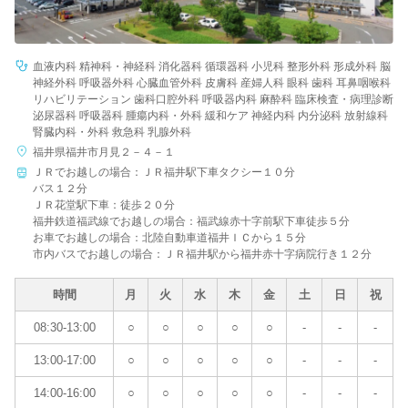
血液内科 精神科・神経科 消化器科 循環器科 小児科 整形外科 形成外科 脳
神経外科 呼吸器外科 心臓血管外科 皮膚科 産婦人科 眼科 歯科 耳鼻咽喉科
リハビリテーション 歯科口腔外科 呼吸器内科 麻酔科 臨床検査・病理診断
泌尿器科 呼吸器科 腫瘍内科・外科 緩和ケア 神経内科 内分泌科 放射線科
腎臓内科・外科 救急科 乳腺外科
福井県福井市月見２－４－１
ＪＲでお越しの場合：ＪＲ福井駅下車タクシー１０分
バス１２分
ＪＲ花堂駅下車：徒歩２０分
福井鉄道福武線でお越しの場合：福武線赤十字前駅下車徒歩５分
お車でお越しの場合：北陸自動車道福井ＩＣから１５分
市内バスでお越しの場合：ＪＲ福井駅から福井赤十字病院行き１２分
時間
月
火
水
木
金
土
日
祝
08:30-13:00
○
○
○
○
○
-
-
-
13:00-17:00
○
○
○
○
○
-
-
-
14:00-16:00
○
○
○
○
○
-
-
-