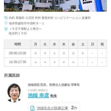
内科 胃腸科 小児科 外科 整形外科 リハビリテーション 皮膚科
福井県越前市今宿町８－１
ＪＲ王子保駅より東方へ
徒歩約１０分
時間
月
火
水
木
金
土
日
祝
09:00-13:00
○
○
○
○
○
○
-
-
14:30-17:30
○
○
○
○
○
-
-
-
所属医師
池端病院 院長、医療法人池慶会 理事長
いけばた ゆきひこ
池端 幸彦
先生
2
池端先生の医療記事
件