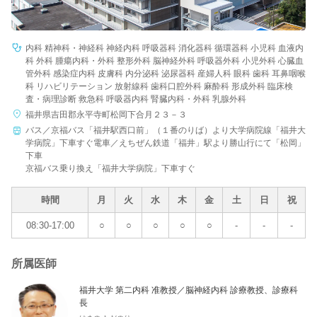
内科 精神科・神経科 神経内科 呼吸器科 消化器科 循環器科 小児科 血液内
科 外科 腫瘍内科・外科 整形外科 脳神経外科 呼吸器外科 小児外科 心臓血
管外科 感染症内科 皮膚科 内分泌科 泌尿器科 産婦人科 眼科 歯科 耳鼻咽喉
科 リハビリテーション 放射線科 歯科口腔外科 麻酔科 形成外科 臨床検
査・病理診断 救急科 呼吸器内科 腎臓内科・外科 乳腺外科
福井県吉田郡永平寺町松岡下合月２３－３
バス／京福バス「福井駅西口前」（１番のりば）より大学病院線「福井大
学病院」下車すぐ電車／えちぜん鉄道「福井」駅より勝山行にて「松岡」
下車
京福バス乗り換え「福井大学病院」下車すぐ
時間
月
火
水
木
金
土
日
祝
08:30-17:00
○
○
○
○
○
-
-
-
所属医師
福井大学 第二内科 准教授／脳神経内科 診療教授、診療科
長