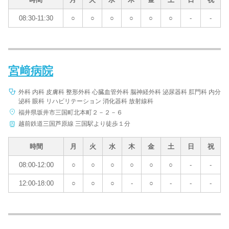
08:30-11:30
○
○
○
○
○
○
-
-
宮﨑病院
外科 内科 皮膚科 整形外科 心臓血管外科 脳神経外科 泌尿器科 肛門科 内分
泌科 眼科 リハビリテーション 消化器科 放射線科
福井県坂井市三国町北本町２－２－６
越前鉄道三国芦原線 三国駅より徒歩１分
時間
月
火
水
木
金
土
日
祝
08:00-12:00
○
○
○
○
○
○
-
-
12:00-18:00
○
○
○
-
○
-
-
-