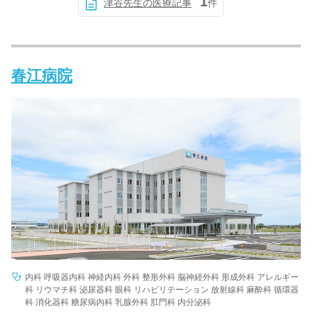
1
津谷先生の医療記事
件
春江病院
内科 呼吸器内科 神経内科 外科 整形外科 脳神経外科 形成外科 アレルギー
科 リウマチ科 泌尿器科 眼科 リハビリテーション 放射線科 麻酔科 循環器
科 消化器科 糖尿病内科 乳腺外科 肛門科 内分泌科