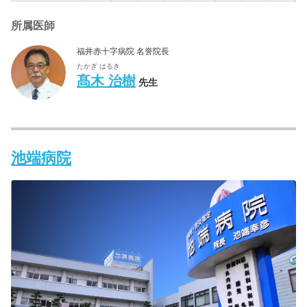
所属医師
福井赤十字病院 名誉院長
たかぎ はるき
髙木 治樹
先生
池端病院