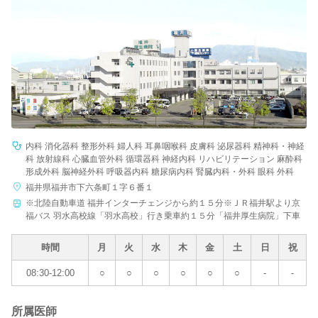
病院名
条件を変更する
内科 消化器科 整形外科 婦人科 耳鼻咽喉科 皮膚科 泌尿器科 精神科・神経
科 放射線科 心臓血管外科 循環器科 神経内科 リハビリテーション 麻酔科
形成外科 脳神経外科 呼吸器内科 糖尿病内科 腎臓内科・外科 眼科 外科
福井県福井市下六条町１字６番１
※北陸自動車道 福井インターチェンジから約１５分※ＪＲ福井駅より京
福バス 羽水高校線「羽水高校」行き乗車約１５分「福井厚生病院」下車
時間
月
火
水
木
金
土
日
祝
08:30-12:00
○
○
○
○
○
○
-
-
所属医師