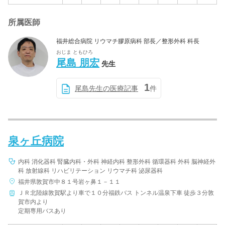
所属医師
福井総合病院 リウマチ膠原病科 部長／整形外科 科長
おじま ともひろ
尾島 朋宏
先生
1
尾島先生の医療記事
件
泉ヶ丘病院
内科 消化器科 腎臓内科・外科 神経内科 整形外科 循環器科 外科 脳神経外
科 放射線科 リハビリテーション リウマチ科 泌尿器科
福井県敦賀市中８１号岩ヶ鼻１－１１
ＪＲ北陸線敦賀駅より車で１０分福鉄バス トンネル温泉下車 徒歩３分敦
賀市内より
定期専用バスあり