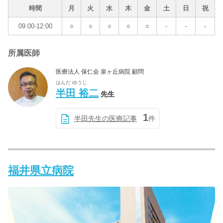
時間
月
火
水
木
金
土
日
祝
09:00-12:00
○
○
○
○
○
-
-
-
所属医師
医療法人 保仁会 泉ヶ丘病院 顧問
はんだ ゆうじ
半田 裕二
先生
1
半田先生の医療記事
件
福井県立病院