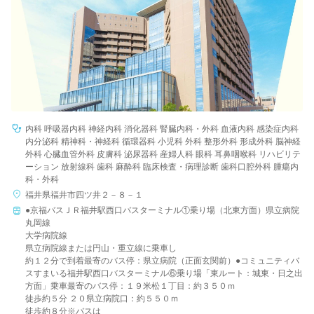
内科 呼吸器内科 神経内科 消化器科 腎臓内科・外科 血液内科 感染症内科
内分泌科 精神科・神経科 循環器科 小児科 外科 整形外科 形成外科 脳神経
外科 心臓血管外科 皮膚科 泌尿器科 産婦人科 眼科 耳鼻咽喉科 リハビリテ
ーション 放射線科 歯科 麻酔科 臨床検査・病理診断 歯科口腔外科 腫瘍内
科・外科
福井県福井市四ツ井２－８－１
●京福バスＪＲ福井駅西口バスターミナル①乗り場（北東方面）県立病院
丸岡線
大学病院線
県立病院線または円山・重立線に乗車し
約１２分で到着最寄のバス停：県立病院（正面玄関前）●コミュニティバ
スすまいる福井駅西口バスターミナル⑥乗り場「東ルート：城東・日之出
方面」乗車最寄のバス停：１９米松１丁目：約３５０ｍ
徒歩約５分 ２０県立病院口：約５５０ｍ
徒歩約８分※バスは