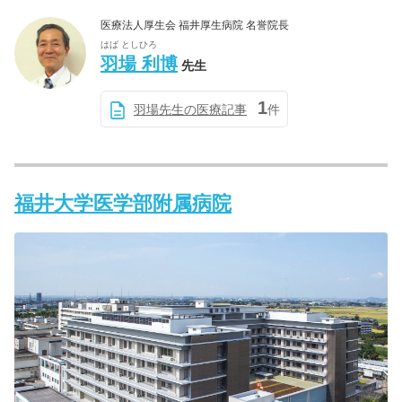
医療法人厚生会 福井厚生病院 名誉院長
はば としひろ
羽場 利博
先生
1
羽場先生の医療記事
件
福井大学医学部附属病院