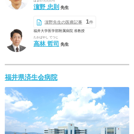
はまの ただのり
濵野 忠則
先生
1
濵野先生の医療記事
件
福井大学医学部附属病院 准教授
たかばやし てつじ
高林 哲司
先生
福井県済生会病院