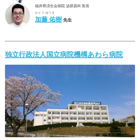
福井県済生会病院 泌尿器科 医長
かとう ゆうき
加藤 佑樹
先生
独立行政法人国立病院機構あわら病院