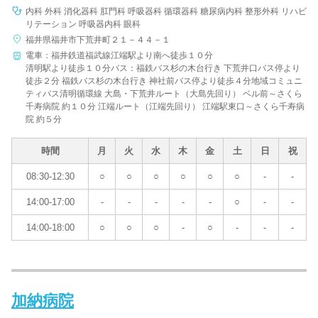
内科 外科 消化器科 肛門科 呼吸器科 循環器科 糖尿病内科 整形外科 リハビ
リテーション 呼吸器内科 眼科
福井県福井市下荒井町２１－４４－１
電車：福井鉄道福武線江端駅より南へ徒歩１０分
清明駅より徒歩１０分バス：福鉄バス杉の木台行き 下荒井口バス停より
徒歩２分 福鉄バス杉の木台行き 神社前バス停より徒歩４分地域コミュニ
ティバス清明循環線 大島・下荒井ルート（大島先回り） ベル前～さくら
千寿病院 約１０分 江端ルート（江端先回り） 江端駅東口～さくら千寿病
院 約５分
時間
月
火
水
木
金
土
日
祝
08:30-12:30
○
○
○
○
○
○
-
-
14:00-17:00
-
-
-
-
-
○
-
-
14:00-18:00
○
○
○
-
○
-
-
-
加納病院