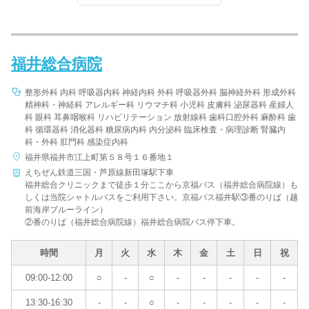
福井総合病院
整形外科 内科 呼吸器内科 神経内科 外科 呼吸器外科 脳神経外科 形成外科
精神科・神経科 アレルギー科 リウマチ科 小児科 皮膚科 泌尿器科 産婦人
科 眼科 耳鼻咽喉科 リハビリテーション 放射線科 歯科口腔外科 麻酔科 歯
科 循環器科 消化器科 糖尿病内科 内分泌科 臨床検査・病理診断 腎臓内
科・外科 肛門科 感染症内科
福井県福井市江上町第５８号１６番地１
えちぜん鉄道三国・芦原線新田塚駅下車
福井総合クリニックまで徒歩１分ここから京福バス（福井総合病院線）も
しくは当院シャトルバスをご利用下さい。京福バス福井駅③番のりば（越
前海岸ブルーライン）
②番のりば（福井総合病院線）福井総合病院バス停下車。
時間
月
火
水
木
金
土
日
祝
09:00-12:00
○
-
○
-
-
-
-
-
13:30-16:30
-
-
○
-
-
-
-
-