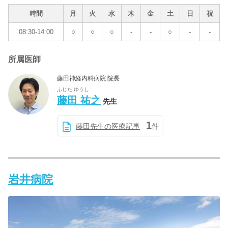
時間
月
火
水
木
金
土
日
祝
08:30-14:00
○
○
○
-
-
○
-
-
所属医師
藤田神経内科病院 院長
ふじた ゆうし
藤田 祐之
先生
1
藤田先生の医療記事
件
岩井病院