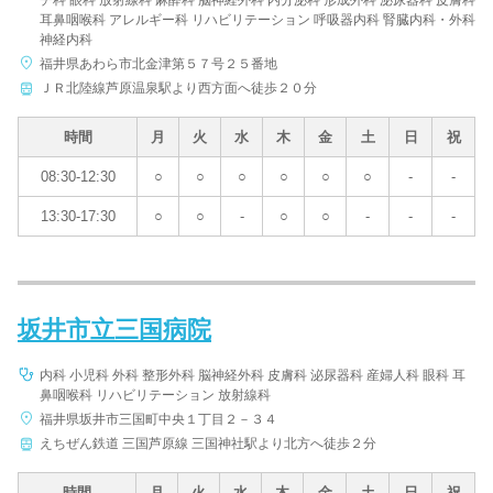
チ科 眼科 放射線科 麻酔科 脳神経外科 内分泌科 形成外科 泌尿器科 皮膚科
耳鼻咽喉科 アレルギー科 リハビリテーション 呼吸器内科 腎臓内科・外科
神経内科
福井県あわら市北金津第５７号２５番地
ＪＲ北陸線芦原温泉駅より西方面へ徒歩２０分
時間
月
火
水
木
金
土
日
祝
08:30-12:30
○
○
○
○
○
○
-
-
13:30-17:30
○
○
-
○
○
-
-
-
坂井市立三国病院
内科 小児科 外科 整形外科 脳神経外科 皮膚科 泌尿器科 産婦人科 眼科 耳
鼻咽喉科 リハビリテーション 放射線科
福井県坂井市三国町中央１丁目２－３４
えちぜん鉄道 三国芦原線 三国神社駅より北方へ徒歩２分
時間
月
火
水
木
金
土
日
祝