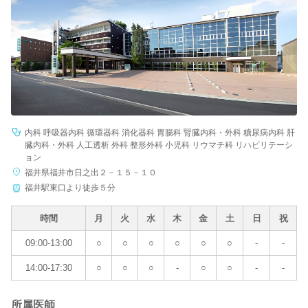
内科 呼吸器内科 循環器科 消化器科 胃腸科 腎臓内科・外科 糖尿病内科 肝
臓内科・外科 人工透析 外科 整形外科 小児科 リウマチ科 リハビリテーシ
ョン
福井県福井市日之出２－１５－１０
福井駅東口より徒歩５分
時間
月
火
水
木
金
土
日
祝
09:00-13:00
○
○
○
○
○
○
-
-
14:00-17:30
○
○
○
-
○
○
-
-
所属医師