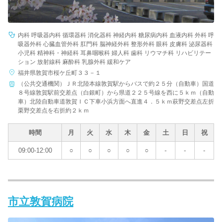
内科 呼吸器内科 循環器科 消化器科 神経内科 糖尿病内科 血液内科 外科 呼
吸器外科 心臓血管外科 肛門科 脳神経外科 整形外科 眼科 皮膚科 泌尿器科
小児科 精神科・神経科 耳鼻咽喉科 婦人科 歯科 リウマチ科 リハビリテー
ション 放射線科 麻酔科 乳腺外科 緩和ケア
福井県敦賀市桜ケ丘町３３－１
（公共交通機関）ＪＲ北陸本線敦賀駅からバスで約２５分（自動車）国道
８号線敦賀駅前交差点（白銀町）から県道２２５号線を西に５ｋｍ（自動
車）北陸自動車道敦賀ＩＣ下車小浜方面へ直進４．５ｋｍ萩野交差点左折
栗野交差点を右折約２ｋｍ
時間
月
火
水
木
金
土
日
祝
09:00-12:00
○
○
○
○
○
-
-
-
市立敦賀病院