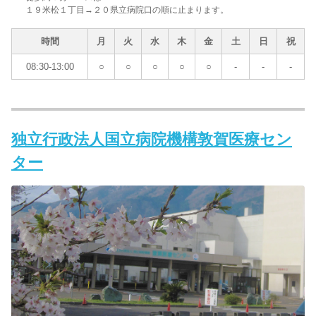
１９米松１丁目→２０県立病院口の順に止まります。
時間
月
火
水
木
金
土
日
祝
08:30-13:00
○
○
○
○
○
-
-
-
独立行政法人国立病院機構敦賀医療セン
ター