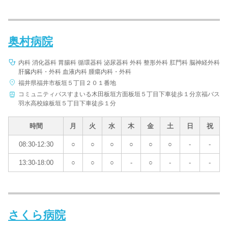
奥村病院
内科 消化器科 胃腸科 循環器科 泌尿器科 外科 整形外科 肛門科 脳神経外科
肝臓内科・外科 血液内科 腫瘍内科・外科
福井県福井市板垣５丁目２０１番地
コミュニティバスすまいる木田板垣方面板垣５丁目下車徒歩１分京福バス
羽水高校線板垣５丁目下車徒歩１分
時間
月
火
水
木
金
土
日
祝
08:30-12:30
○
○
○
○
○
○
-
-
13:30-18:00
○
○
○
-
○
-
-
-
さくら病院