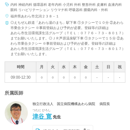
内科 神経内科 循環器科 老年内科 小児科 外科 整形外科 皮膚科 血液内科
眼科 リハビリテーション リウマチ科 呼吸器科 腫瘍内科・外科
福井県あわら市北潟２３８－１
◎えちぜん鉄道「あわら湯のまち」駅下車 ①タクシーで１０分 ②あわら
市乗合タクシー ※事前登録および予約が必要。登録等の詳細は
あわら市生活環境課生活グループ（ＴＥＬ：０７７６－７３－８０１７）
までお願いいたします。◎ＪＲ芦原温泉駅下車 ①タクシーで１５分 ②あ
わら市乗合タクシー ※事前登録および予約が必要。登録等の詳細は
あわら市生活環境課生活グループ（ＴＥＬ：０７７６－７３－８０１７）
までお願いいたします。
時間
月
火
水
木
金
土
日
祝
09:00-12:30
○
○
○
○
○
-
-
-
所属医師
独立行政法人 国立病院機構あわら病院 病院長
つたに ひろし
津谷 寛
先生