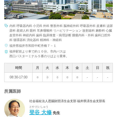
内科 呼吸器内科 小児科 外科 整形外科 脳神経外科 呼吸器外科 皮膚科 泌尿
器科 産婦人科 眼科 耳鼻咽喉科 リハビリテーション 放射線科 麻酔科 心臓
血管外科 神経内科 歯科 臨床検査・病理診断 腫瘍内科・外科 歯科口腔外
科 循環器科 消化器科 精神科・神経科
福井県福井市和田中町舟橋７－１
福井駅前より車で約１０分。市内バスは
西口バスターミナル５番のりばより乗車。
時間
月
火
水
木
金
土
日
祝
08:30-17:00
○
○
○
○
○
-
-
-
所属医師
社会福祉法人恩賜財団済生会支部 福井県済生会支部長
とや だいしゅう
登谷 大修
先生