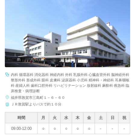
内科 循環器科 消化器科 神経内科 外科 乳腺外科 心臓血管外科 脳神経外科
整形外科 形成外科 眼科 皮膚科 泌尿器科 小児科 精神科・神経科 耳鼻咽喉
科 産婦人科 歯科口腔外科 リハビリテーション 放射線科 麻酔科 救急科 臨
床検査・病理診断
福井県敦賀市三島町１－６－６０
ＪＲ敦賀駅よりバスで約１０分
時間
月
火
水
木
金
土
日
祝
09:00-12:00
○
○
○
○
○
-
-
-