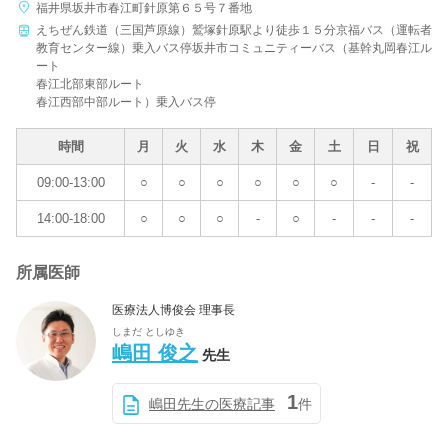
福井県坂井市春江町針原第６５号７番地
えちぜん鉄道（三国芦原線）鷲塚針原駅より徒歩１５分京福バス（運転者
教育センター線）乗入バス停坂井市コミュニティーバス（基幹丸岡春江ル
ート
春江北部東部ルート
春江西部中部ルート）乗入バス停
時間
月
火
水
木
金
土
日
祝
09:00-13:00
○
○
○
○
○
○
-
-
14:00-18:00
○
○
○
-
○
-
-
-
所属医師
医療法人博俊会 理事長
しまだ としゆき
嶋田 俊之
先生
1
嶋田先生の医療記事
件