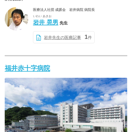
医療法人社団 成蹊会 岩井病院 病院長
いわい あきお
岩井 晃男
先生
1
岩井先生の医療記事
件
福井赤十字病院