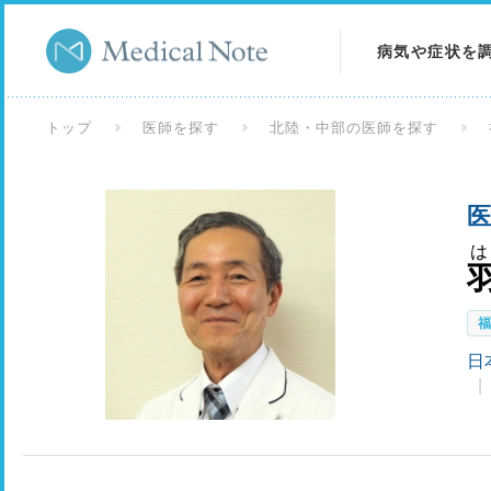
病気や症状を
病気を調べる
トップ
医師を探す
北陸・中部の医師を探す
症状を調べる
医
検査を調べる
日