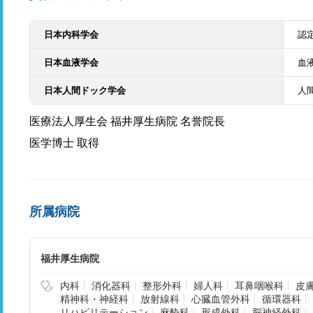
日本内科学会
認
日本血液学会
血
日本人間ドック学会
人
医療法人厚生会 福井厚生病院 名誉院長
医学博士 取得
所属病院
福井厚生病院
内科
消化器科
整形外科
婦人科
耳鼻咽喉科
皮
精神科・神経科
放射線科
心臓血管外科
循環器科
リハビリテーション
麻酔科
形成外科
脳神経外科