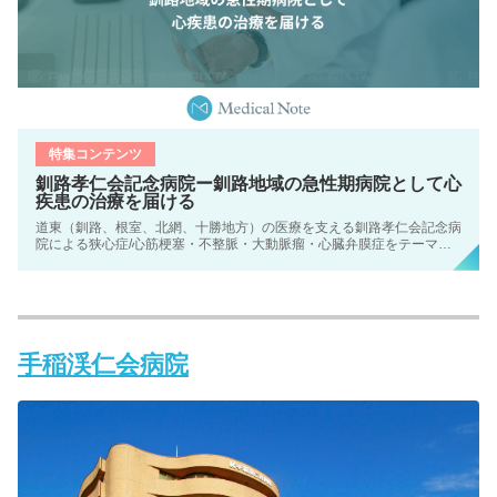
特集コンテンツ
釧路孝仁会記念病院ー釧路地域の急性期病院として心
疾患の治療を届ける
道東（釧路、根室、北網、十勝地方）の医療を支える釧路孝仁会記念病
院による狭心症/心筋梗塞・不整脈・大動脈瘤・心臓弁膜症をテーマに
した特集です。
手稲渓仁会病院