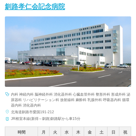
釧路孝仁会記念病院
内科 神経内科 脳神経外科 消化器外科 心臓血管外科 整形外科 形成外科 泌
尿器科 リハビリテーション科 放射線科 麻酔科 乳腺外科 呼吸器内科 循環
器内科 消化器内科
北海道釧路市愛国191-212
JR根室本線(新得～釧路)釧路駅から車15分
時間
月
火
水
木
金
土
日
祝