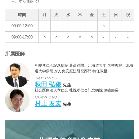
車）から徒歩3分
時間
月
火
水
木
金
土
日
祝
09:00-12:00
-
-
-
-
-
○
-
-
09:00-17:00
○
○
○
○
○
-
-
-
所属医師
札幌孝仁会記念病院 最高顧問、北海道大学 名誉教授、北海
道大学病院 がん免疫療法研究部門 特任教授
あきた ひろとし
秋田 弘俊
先生
社会医療法人孝仁会 札幌孝仁会記念病院 診療部長
むらかみ ともひろ
村上 友宏
先生