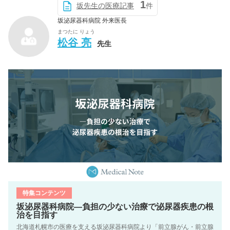
1
坂先生の医療記事
件
坂泌尿器科病院 外来医長
まつたに りょう
松谷 亮
先生
特集コンテンツ
坂泌尿器科病院―負担の少ない治療で泌尿器疾患の根
治を目指す
北海道札幌市の医療を支える坂泌尿器科病院より「前立腺がん・前立腺