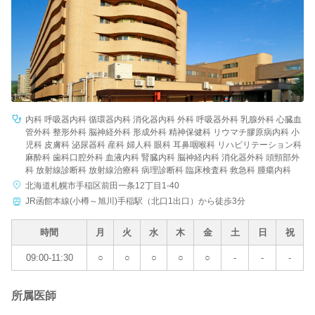
内科 呼吸器内科 循環器内科 消化器内科 外科 呼吸器外科 乳腺外科 心臓血
管外科 整形外科 脳神経外科 形成外科 精神保健科 リウマチ膠原病内科 小
児科 皮膚科 泌尿器科 産科 婦人科 眼科 耳鼻咽喉科 リハビリテーション科
麻酔科 歯科口腔外科 血液内科 腎臓内科 脳神経内科 消化器外科 頭頸部外
科 放射線診断科 放射線治療科 病理診断科 臨床検査科 救急科 腫瘍内科
北海道札幌市手稲区前田一条12丁目1-40
JR函館本線(小樽～旭川)手稲駅（北口1出口）から徒歩3分
時間
月
火
水
木
金
土
日
祝
09:00-11:30
○
○
○
○
○
-
-
-
所属医師