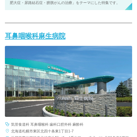
肥大症・尿路結石症・膀胱がんの治療」をテーマにした特集です。
耳鼻咽喉科麻生病院
気管食道科 耳鼻咽喉科 歯科口腔外科 麻酔科
北海道札幌市東区北四十条東1丁目1-7