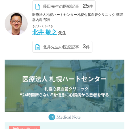
25
藤田先生の医療記事
件
医療法人札幌ハートセンター札幌心臓血管クリニック 循環
器内科 部長
きたい たかゆき
北井 敬之
先生
3
北井先生の医療記事
件
特集コンテンツ