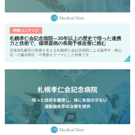
特集コンテンツ
札幌孝仁会記念病院―30年以上の歴史で培った連携
力と技術で、循環器病の長期予後改善に挑む
北海道札幌市の医療を支える札幌孝仁会記念病院による脳卒中・狭心
症・心臓弁膜症・不整脈をテーマにした特集です。