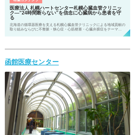
医療法人 札幌ハートセンター札幌心臓血管クリニッ
ク―“24時間断らない”を信念に心臓病から患者を守
る
北海道の循環器医療を支える札幌心臓血管クリニックによる地域貢献の
取り組みならびに不整脈・狭心症・心筋梗塞・心臓弁膜症をテーマとし
た記事です
函館医療センター