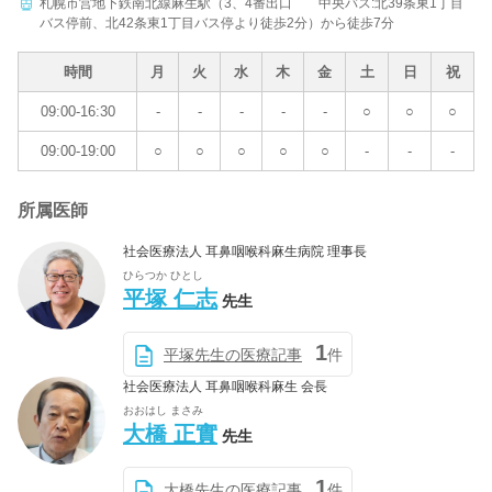
札幌市営地下鉄南北線麻生駅（3、4番出口 中央バス:北39条東1丁目
バス停前、北42条東1丁目バス停より徒歩2分）から徒歩7分
時間
月
火
水
木
金
土
日
祝
09:00-16:30
-
-
-
-
-
○
○
○
09:00-19:00
○
○
○
○
○
-
-
-
所属医師
社会医療法人 耳鼻咽喉科麻生病院 理事長
ひらつか ひとし
平塚 仁志
先生
1
平塚先生の医療記事
件
社会医療法人 耳鼻咽喉科麻生 会長
おおはし まさみ
大橋 正實
先生
1
大橋先生の医療記事
件