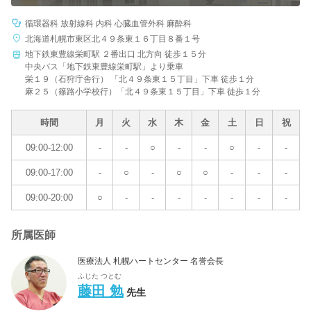
循環器科 放射線科 内科 心臓血管外科 麻酔科
北海道札幌市東区北４９条東１６丁目８番１号
地下鉄東豊線栄町駅 ２番出口 北方向 徒歩１５分
中央バス「地下鉄東豊線栄町駅」より乗車
栄１９（石狩庁舎行） 「北４９条東１５丁目」下車 徒歩１分
麻２５（篠路小学校行）「北４９条東１５丁目」下車 徒歩１分
時間
月
火
水
木
金
土
日
祝
09:00-12:00
-
-
○
-
-
○
-
-
09:00-17:00
-
○
-
○
○
-
-
-
09:00-20:00
○
-
-
-
-
-
-
-
所属医師
医療法人 札幌ハートセンター 名誉会長
ふじた つとむ
藤田 勉
先生