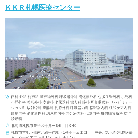
ＫＫＲ札幌医療センター
内科 外科 精神科 脳神経外科 呼吸器外科 消化器外科 心臓血管外科 小児科
小児外科 整形外科 皮膚科 泌尿器科 婦人科 眼科 耳鼻咽喉科 リハビリテー
ション科 放射線科 麻酔科 乳腺外科 呼吸器内科 循環器内科 緩和ケア内科
腫瘍内科 消化器内科 糖尿病内科 内分泌内科 代謝内科 放射線診断科 病理
診断科
北海道札幌市豊平区平岸一条6丁目3-40
札幌市営地下鉄南北線平岸駅（1番ホーム出口 中央バス:KKR札幌医療
センター前下車 徒歩1分）から徒歩3分