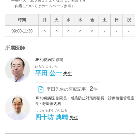
中央バス『北３東１』より徒歩２分程度です
（内容についてはホームページ参照）
時間
月
火
水
木
金
土
日
祝
09:00-11:30
○
○
○
○
○
-
-
-
所属医師
JR札幌病院 顧問
ひらた こういち
平田 公一
先生
2
平田先生の医療記事
件
JR札幌病院 副院長・感染防止対策部部長・診療情報管理室
長・呼吸器内科
しじゅうぼう のりはる
四十坊 典晴
先生