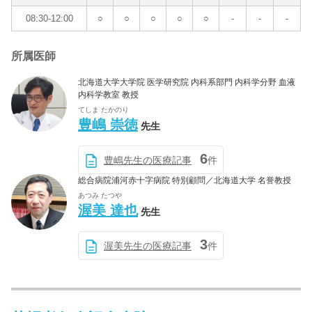
08:30-12:00
○
○
○
○
○
-
-
-
所属医師
北海道大学大学院 医学研究院 内科系部門 内科学分野 血液
内科学教室 教授
てしま たかのり
豊嶋 崇徳
先生
6
豊嶋先生の医療記事
件
総合病院浦河赤十字病院 特別顧問／北海道大学 名誉教授
あつみ たつや
渥美 達也
先生
3
渥美先生の医療記事
件