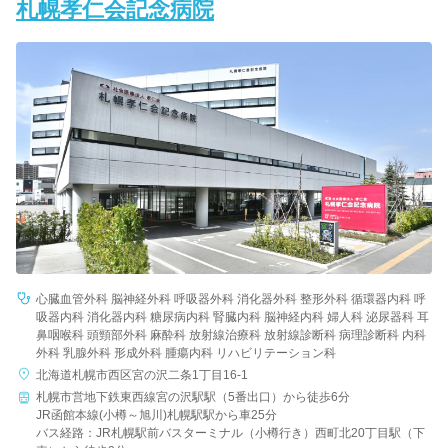
札幌孝仁会記念病院
心臓血管外科 脳神経外科 呼吸器外科 消化器外科 整形外科 循環器内科 呼
吸器内科 消化器内科 糖尿病内科 腎臓内科 脳神経内科 婦人科 泌尿器科 耳
鼻咽喉科 頭頸部外科 麻酔科 放射線治療科 放射線診断科 病理診断科 内科
外科 乳腺外科 形成外科 腫瘍内科 リハビリテーション科
北海道札幌市西区宮の沢二条1丁目16-1
札幌市営地下鉄東西線宮の沢駅駅（5番出口）から徒歩6分
JR函館本線(小樽～旭川)札幌駅駅から車25分
バス経路：JR札幌駅前バスターミナル（小樽行き）西町北20丁目駅（下