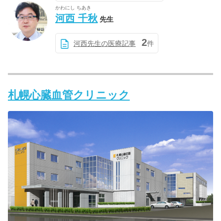
かわにし ちあき
河西 千秋
先生
2
河西先生の医療記事
件
札幌心臓血管クリニック