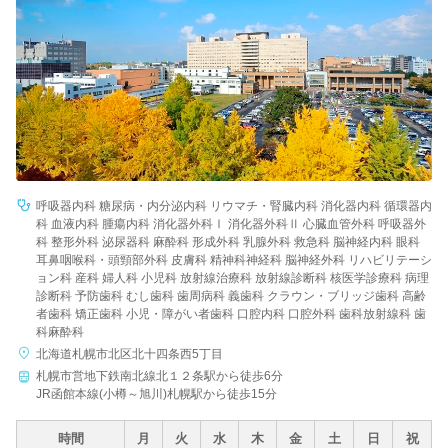
病院名
条件を変更する
呼吸器内科 糖尿病・内分泌内科 リウマチ・腎臓内科 消化器内科 循環器内
科 血液内科 腫瘍内科 消化器外科Ⅰ 消化器外科Ⅱ 心臓血管外科 呼吸器外
科 整形外科 泌尿器科 麻酔科 形成外科 乳腺外科 救急科 脳神経内科 眼科
耳鼻咽喉科・頭頸部外科 皮膚科 精神科神経科 脳神経外科 リハビリテーシ
ョン科 産科 婦人科 小児科 放射線治療科 放射線診断科 核医学診療科 病理
診断科 予防歯科 むし歯科 歯周病科 義歯科 クラウン・ブリッジ歯科 高齢
者歯科 矯正歯科 小児・障がい者歯科 口腔内科 口腔外科 歯科放射線科 歯
科麻酔科
北海道札幌市北区北十四条西5丁目
札幌市営地下鉄南北線北１２条駅から徒歩6分
JR函館本線(小樽～旭川)札幌駅から徒歩15分
時間
月
火
水
木
金
土
日
祝