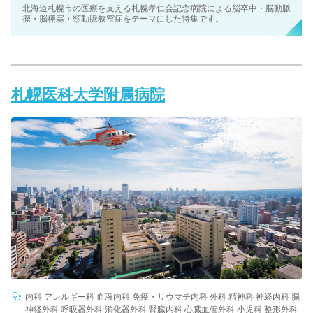
北海道札幌市の医療を支える札幌孝仁会記念病院による脳卒中・脳動脈
瘤・脳梗塞・頸動脈狭窄症をテーマにした特集です。
札幌医科大学附属病院
内科 アレルギー科 血液内科 免疫・リウマチ内科 外科 精神科 神経内科 脳
神経外科 呼吸器外科 消化器外科 腎臓内科 心臓血管外科 小児科 整形外科