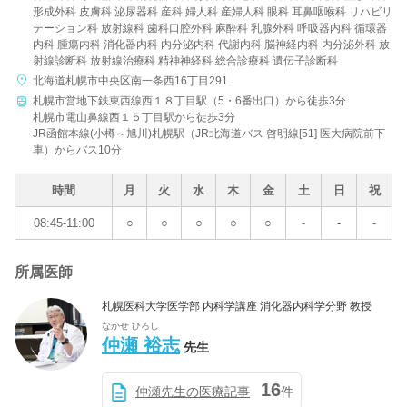
形成外科 皮膚科 泌尿器科 産科 婦人科 産婦人科 眼科 耳鼻咽喉科 リハビリ
テーション科 放射線科 歯科口腔外科 麻酔科 乳腺外科 呼吸器内科 循環器
内科 腫瘍内科 消化器内科 内分泌内科 代謝内科 脳神経内科 内分泌外科 放
射線診断科 放射線治療科 精神神経科 総合診療科 遺伝子診断科
北海道札幌市中央区南一条西16丁目291
札幌市営地下鉄東西線西１８丁目駅（5・6番出口）から徒歩3分
札幌市電山鼻線西１５丁目駅から徒歩3分
JR函館本線(小樽～旭川)札幌駅（JR北海道バス 啓明線[51] 医大病院前下
車）からバス10分
時間
月
火
水
木
金
土
日
祝
08:45-11:00
○
○
○
○
○
-
-
-
所属医師
札幌医科大学医学部 内科学講座 消化器内科学分野 教授
なかせ ひろし
仲瀬 裕志
先生
16
仲瀬先生の医療記事
件