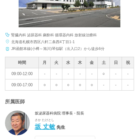
腎臓内科 泌尿器科 麻酔科 循環器内科 放射線治療科
北海道札幌市西区八軒二条西4丁目1-1
JR函館本線(小樽～旭川)琴似駅（出入口2）から徒歩6分
時間
月
火
水
木
金
土
日
祝
09:00-12:00
-
-
-
-
-
○
-
-
09:00-17:00
○
○
○
○
○
-
-
-
所属医師
坂泌尿器科病院 理事長・院長
さか たけとし
坂 丈敏
先生