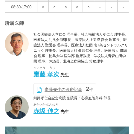
08:30-17:00
○
○
○
○
○
-
-
-
所属医師
社会医療法人孝仁会 理事長、社会福祉法人孝仁会 理事長、
医療法人 礼風会 理事長、医療法人社団 敬愛会 理事長、医
療法人 聖愛会 理事長、医療法人社団 南1条セントラルクリ
ニック 理事長、医療法人社団 康仁会 理事、医療法人 修誠
会 理事、徳島大学 医学部 臨床教授、学校法人青森山田学
園 理事、評議員、北海道病院協会 常務理事
さいとう こうじ
齋藤 孝次
先生
2
齋藤先生の医療記事
件
釧路孝仁会記念病院 副院長／心臓血管外科 部長
あかさか のぶゆき
赤坂 伸之
先生