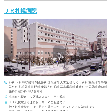
ＪＲ札幌病院
外科 内科 呼吸器科 消化器科 循環器科 人工透析 リウマチ科 整形外科 呼吸
器外科 乳腺外科 肛門科 産婦人科 眼科 耳鼻咽喉科 皮膚科 泌尿器科 麻酔科
歯科口腔外科 呼吸器内科
北海道札幌市中央区北３条東１丁目１番地
ＪＲ札幌駅より徒歩およそ１０分程度です
地下鉄東豊線さっぽろ駅２１番出口から徒歩およそ５分程度です