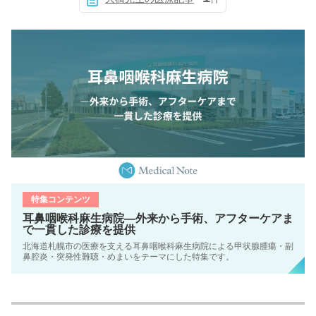
特集コンテンツ
耳鼻咽喉科麻生病院―外来から手術、アフターケアま
で一貫した診療を提供
北海道札幌市の医療を支える耳鼻咽喉科麻生病院による甲状腺腫瘍・副
鼻腔炎・突発性難聴・めまいをテーマにした特集です。