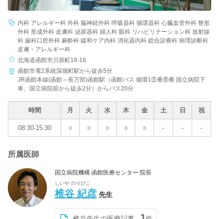
内科 アレルギー科 外科 脳神経外科 呼吸器科 循環器科 心臓血管外科 整形
外科 形成外科 皮膚科 泌尿器科 婦人科 眼科 リハビリテーション科 放射線
科 歯科口腔外科 麻酔科 緩和ケア内科 消化器内科 総合診療科 病理診断科
皮膚・アレルギー科
北海道函館市川原町18-16
函館市電2系統深堀町駅から徒歩5分
JR函館本線(函館～長万部)函館駅（函館バス 循環1⑤番⑧番 国立病院下
車、国立病院前から徒歩2分）からバス20分
時間
月
火
水
木
金
土
日
祝
08:30-15:30
○
○
○
○
○
-
-
-
所属医師
国立病院機構 函館医療センター 院長
しいや のりひこ
椎谷 紀彦
先生
1
椎谷先生の医療記事
件