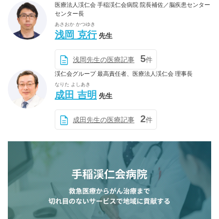
医療法人渓仁会 手稲渓仁会病院 院長補佐／脳疾患センター
センター長
あさおか かつゆき
浅岡 克行
先生
5
浅岡先生の医療記事
件
渓仁会グループ 最高責任者、医療法人渓仁会 理事長
なりた よしあき
成田 吉明
先生
2
成田先生の医療記事
件