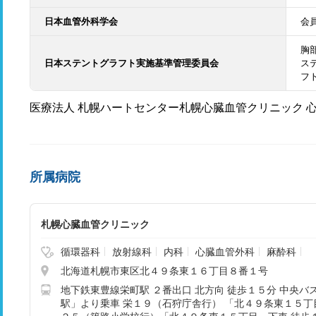
日本血管外科学会
会
胸
日本ステントグラフト実施基準管理委員会
ス
フ
医療法人 札幌ハートセンター札幌心臓血管クリニック 
所属病院
札幌心臓血管クリニック
循環器科
放射線科
内科
心臓血管外科
麻酔科
北海道札幌市東区北４９条東１６丁目８番１号
地下鉄東豊線栄町駅 ２番出口 北方向 徒歩１５分 中央
駅」より乗車 栄１９（石狩庁舎行） 「北４９条東１５丁