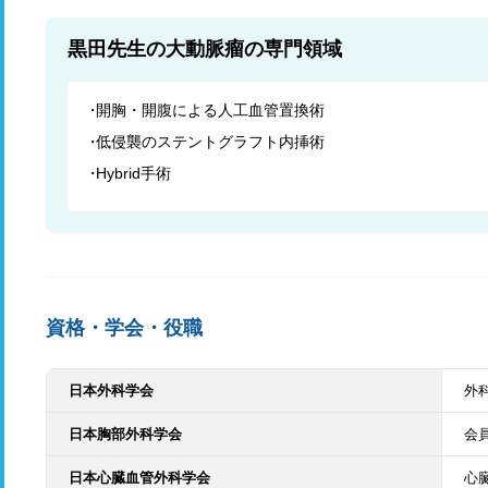
黒田先生の大動脈瘤の専門領域
開胸・開腹による人工血管置換術
低侵襲のステントグラフト内挿術
Hybrid手術
資格・学会・役職
日本外科学会
外
日本胸部外科学会
会
日本心臓血管外科学会
心