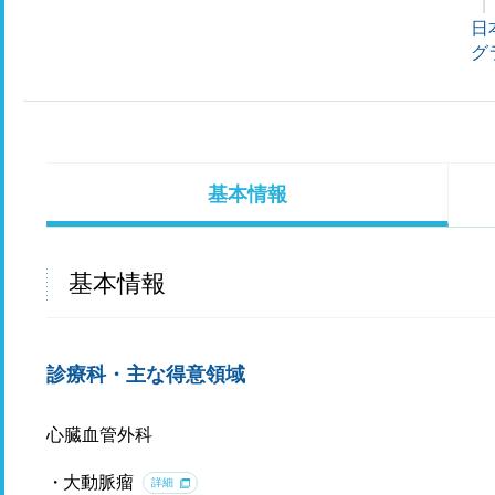
日
グ
基本情報
基本情報
診療科・主な得意領域
心臓血管外科
大動脈瘤
詳細