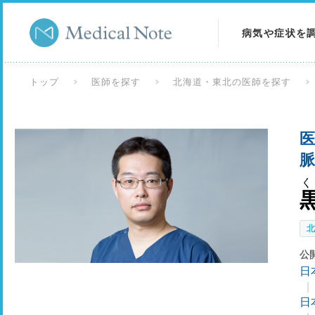
病気や症状を
病気を調べる
トップ
医師を探す
北海道・東北の医師を探す
症状を調べる
医
検査を調べる
く
公
日
日