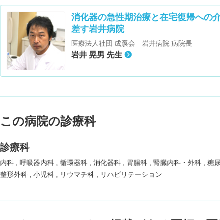
消化器の急性期治療と在宅復帰への
差す岩井病院
医療法人社団 成蹊会 岩井病院 病院長
岩井 晃男 先生
この病院の診療科
診療科
内科
呼吸器内科
循環器科
消化器科
胃腸科
腎臓内科・外科
糖
整形外科
小児科
リウマチ科
リハビリテーション