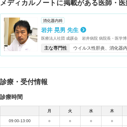
メディカルノートに掲載がある医師・医
消化器内科
岩井 晃男 先生
医療法人社団 成蹊会 岩井病院 病院長・医学博
主な専門性
ウイルス性肝炎、消化器
診療・受付情報
診療時間
月
火
水
木
09:00-13:00
○
○
○
○