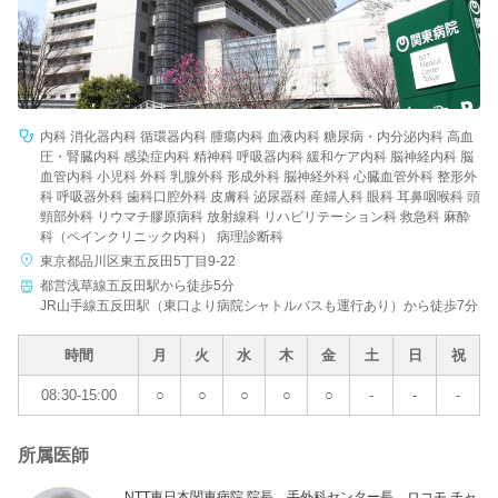
内科 消化器内科 循環器内科 腫瘍内科 血液内科 糖尿病・内分泌内科 高血
圧・腎臓内科 感染症内科 精神科 呼吸器内科 緩和ケア内科 脳神経内科 脳
血管内科 小児科 外科 乳腺外科 形成外科 脳神経外科 心臓血管外科 整形外
科 呼吸器外科 歯科口腔外科 皮膚科 泌尿器科 産婦人科 眼科 耳鼻咽喉科 頭
頸部外科 リウマチ膠原病科 放射線科 リハビリテーション科 救急科 麻酔
科（ペインクリニック内科） 病理診断科
東京都品川区東五反田5丁目9-22
都営浅草線五反田駅から徒歩5分
JR山手線五反田駅（東口より病院シャトルバスも運行あり）から徒歩7分
時間
月
火
水
木
金
土
日
祝
08:30-15:00
○
○
○
○
○
-
-
-
所属医師
NTT東日本関東病院 院長、手外科センター長、ロコモ チャ