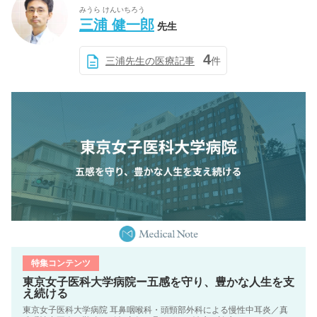
みうら けんいちろう
三浦 健一郎
先生
4
三浦先生の医療記事
件
特集コンテンツ
東京女子医科大学病院ー五感を守り、豊かな人生を支
え続ける
東京女子医科大学病院 耳鼻咽喉科・頭頸部外科による慢性中耳炎／真