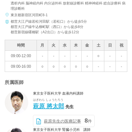
透析内科 脳神経内科 内分泌外科 放射線診断科 精神神経科 総合診療科 病
理診断科
東京都新宿区河田町8-1
都営大江戸線若松河田駅（若松口）から徒歩5分
都営大江戸線牛込柳町駅（西口）から徒歩8分
都営新宿線曙橋駅（A2出口）から徒歩12分
時間
月
火
水
木
金
土
日
祝
09:00-12:00
-
-
-
-
-
○
-
-
09:00-16:00
○
○
○
○
○
-
-
-
所属医師
東京女子医科大学 血液内科講師
はぎわら しょうたろう
萩原 將太郎
先生
8
萩原先生の医療記事
件
東京女子医科大学 腎臓小児科 講師