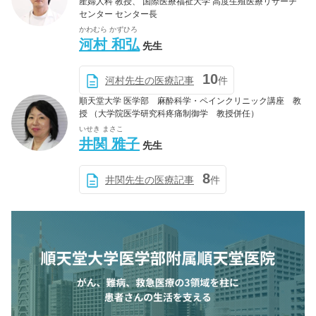
産婦人科 教授、 国際医療福祉大学 高度生殖医療リサーチ
センター センター長
かわむら かずひろ
河村 和弘
先生
10
河村先生の医療記事
件
順天堂大学 医学部 麻酔科学・ペインクリニック講座 教
授 （大学院医学研究科疼痛制御学 教授併任）
いせき まさこ
井関 雅子
先生
8
井関先生の医療記事
件