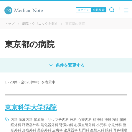
ログイン
会員登録
トップ
病院・クリニックを探す
東京都の病院
東京都の病院
対象
病院
クリニック
歯科医院
1 - 20件（全620件中）を表示中
エリア・駅名
東京科学大学病院
病名 / 診療科目
内科 血液内科 膠原病・リウマチ内科 外科 心療内科 精神科 神経内科 脳神
経外科 呼吸器外科 消化器外科 腎臓内科 心臓血管外科 小児科 小児外科 整
形外科 形成外科 美容外科 皮膚科 泌尿器科 肛門科 産婦人科 眼科 耳鼻咽喉