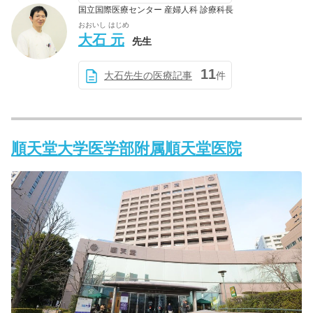
国立国際医療センター 産婦人科 診療科長
おおいし はじめ
大石 元
先生
11
大石先生の医療記事
件
順天堂大学医学部附属順天堂医院