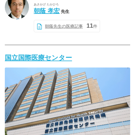
あさかげ たかひろ
朝蔭 孝宏
先生
11
朝蔭先生の医療記事
件
国立国際医療センター