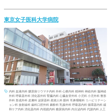
東京女子医科大学病院
内科 血液内科 膠原病リウマチ内科 外科 心療内科 精神科 神経内科 脳神経
外科 呼吸器外科 消化器外科 腎臓内科 心臓血管外科 小児科 小児外科 整形
外科 形成外科 皮膚科 泌尿器科 産婦人科 眼科 耳鼻咽喉科 リハビリテーシ
ョン科 放射線科 歯科口腔外科 麻酔科 乳腺外科 呼吸器内科 循環器内科 緩
和ケア内科 消化器内科 内視鏡内科 糖尿病内科 内分泌内科 代謝内科 人工