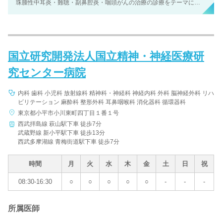
珠腫性中耳炎・難聴・副鼻腔炎・咽頭がんの治療の診療をテーマにした
特集です。
国立研究開発法人国立精神・神経医療研
究センター病院
内科 歯科 小児科 放射線科 精神科・神経科 神経内科 外科 脳神経外科 リハ
ビリテーション 麻酔科 整形外科 耳鼻咽喉科 消化器科 循環器科
東京都小平市小川東町四丁目１番１号
西武拝島線 萩山駅下車 徒歩7分
武蔵野線 新小平駅下車 徒歩13分
西武多摩湖線 青梅街道駅下車 徒歩7分
時間
月
火
水
木
金
土
日
祝
08:30-16:30
○
○
○
○
○
-
-
-
所属医師