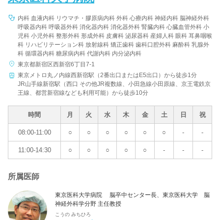
内科 血液内科 リウマチ・膠原病内科 外科 心療内科 神経内科 脳神経外科
呼吸器内科 呼吸器外科 消化器内科 消化器外科 腎臓内科 心臓血管外科 小
児科 小児外科 整形外科 形成外科 皮膚科 泌尿器科 産婦人科 眼科 耳鼻咽喉
科 リハビリテーション科 放射線科 矯正歯科 歯科口腔外科 麻酔科 乳腺外
科 循環器内科 糖尿病内科 代謝内科 内分泌内科
東京都新宿区西新宿6丁目7-1
東京メトロ丸ノ内線西新宿駅（2番出口またはE5出口）から徒歩1分
JR山手線新宿駅（西口 その他JR複数線、小田急線小田原線、京王電鉄京
王線、都営新宿線なども利用可能）から徒歩10分
時間
月
火
水
木
金
土
日
祝
08:00-11:00
○
○
○
○
○
○
-
-
11:00-14:30
○
○
○
○
○
-
-
-
所属医師
東京医科大学病院 脳卒中センター長、東京医科大学 脳
神経外科学分野 主任教授
こうの みちひろ