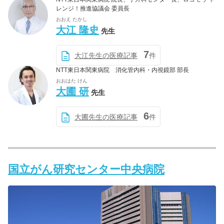
レンジ！推進協議会 委員長
おおえ たかし
大江 隆史
先生
7
大江先生の医療記事
件
NTT東日本関東病院 消化管内科・内視鏡部 部長
おおはた けん
大圃 研
先生
6
大圃先生の医療記事
件
国立がん研究センター中央病院