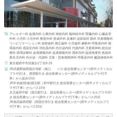
アレルギー科 血液内科 心療内科 神経内科 脳神経外科 腎臓内科 心臓血管
外科 小児科 小児外科 整形外科 形成外科 皮膚科 泌尿器科 眼科 耳鼻咽喉科
リハビリテーション科 放射線科 矯正歯科 小児歯科 麻酔科 呼吸器内科 循
環器内科 感染症内科 消化器内科 内分泌内科 代謝内科 児童精神科 総合診
療科 病理診断科 血液腫瘍内科 血液腫瘍外科 透析内科 臨床検査科 救急科
新生児内科 内分泌・代謝科 児童・思春期精神科 呼吸器外科 臓器移植外科
東京都府中市武蔵台2丁目8-29
JR武蔵野線西国分寺駅（南口 バス:総合医療センター(府中メディカル
プラザ)行き、西府駅行き 総合医療センター(府中メディカルプラザ)下
車）から徒歩15分
JR中央線(快速)国立駅（府中駅行き 総合医療センター(府中メディカルプ
ラザ)下車）からバス10分
京王線府中駅（国立駅行き、総合医療センター(府中メディカルプラザ)行
き 総合医療センター(府中メディカルプラザ)下車）からバス20分
JR南武線西府駅（西国分寺行き 総合医療センター(府中メディカルプラ
ザ)下車）からバス20分