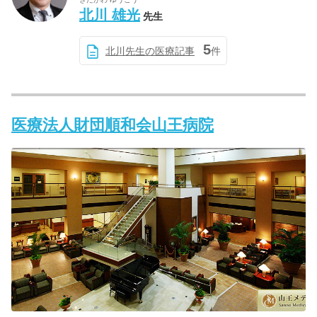
北川 雄光
先生
5
北川先生の医療記事
件
医療法人財団順和会山王病院