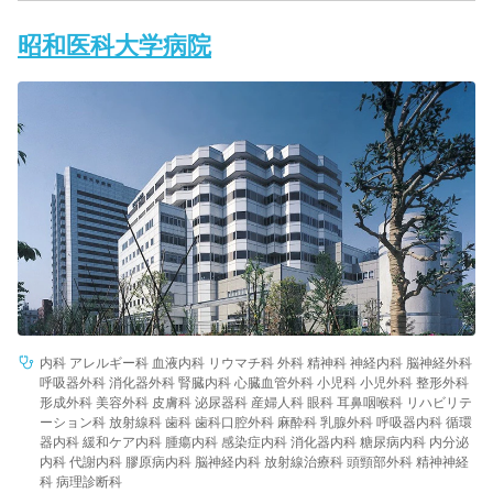
昭和医科大学病院
内科 アレルギー科 血液内科 リウマチ科 外科 精神科 神経内科 脳神経外科
呼吸器外科 消化器外科 腎臓内科 心臓血管外科 小児科 小児外科 整形外科
形成外科 美容外科 皮膚科 泌尿器科 産婦人科 眼科 耳鼻咽喉科 リハビリテ
ーション科 放射線科 歯科 歯科口腔外科 麻酔科 乳腺外科 呼吸器内科 循環
器内科 緩和ケア内科 腫瘍内科 感染症内科 消化器内科 糖尿病内科 内分泌
内科 代謝内科 膠原病内科 脳神経内科 放射線治療科 頭頸部外科 精神神経
科 病理診断科