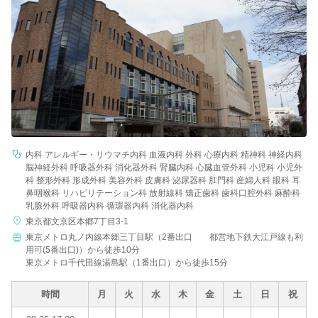
内科 アレルギー・リウマチ内科 血液内科 外科 心療内科 精神科 神経内科
脳神経外科 呼吸器外科 消化器外科 腎臓内科 心臓血管外科 小児科 小児外
科 整形外科 形成外科 美容外科 皮膚科 泌尿器科 肛門科 産婦人科 眼科 耳
鼻咽喉科 リハビリテーション科 放射線科 矯正歯科 歯科口腔外科 麻酔科
乳腺外科 呼吸器内科 循環器内科 消化器内科
東京都文京区本郷7丁目3-1
東京メトロ丸ノ内線本郷三丁目駅（2番出口 都営地下鉄大江戸線も利
用可(5番出口)）から徒歩10分
東京メトロ千代田線湯島駅（1番出口）から徒歩15分
時間
月
火
水
木
金
土
日
祝