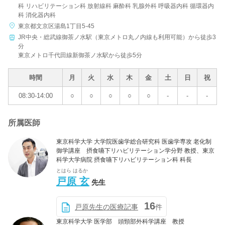
科 リハビリテーション科 放射線科 麻酔科 乳腺外科 呼吸器内科 循環器内
科 消化器内科
病院名
東京都文京区湯島1丁目5-45
JR中央・総武線御茶ノ水駅（東京メトロ丸ノ内線も利用可能）から徒歩3
分
東京メトロ千代田線新御茶ノ水駅から徒歩5分
条件を変更する
時間
月
火
水
木
金
土
日
祝
08:30-14:00
○
○
○
○
○
-
-
-
所属医師
東京科学大学 大学院医歯学総合研究科 医歯学専攻 老化制
御学講座 摂食嚥下リハビリテーション学分野 教授、東京
科学大学病院 摂食嚥下リハビリテーション科 科長
とはら はるか
戸原 玄
先生
16
戸原先生の医療記事
件
東京科学大学 医学部 頭頸部外科学講座 教授