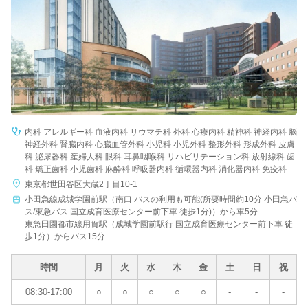
内科 アレルギー科 血液内科 リウマチ科 外科 心療内科 精神科 神経内科 脳
神経外科 腎臓内科 心臓血管外科 小児科 小児外科 整形外科 形成外科 皮膚
科 泌尿器科 産婦人科 眼科 耳鼻咽喉科 リハビリテーション科 放射線科 歯
科 矯正歯科 小児歯科 麻酔科 呼吸器内科 循環器内科 消化器内科 免疫科
東京都世田谷区大蔵2丁目10-1
小田急線成城学園前駅（南口 バスの利用も可能(所要時間約10分 小田急バ
ス/東急バス 国立成育医療センター前下車 徒歩1分)）から車5分
東急田園都市線用賀駅（成城学園前駅行 国立成育医療センター前下車 徒
歩1分）からバス15分
時間
月
火
水
木
金
土
日
祝
08:30-17:00
○
○
○
○
○
-
-
-