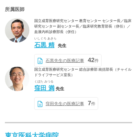
所属医師
国立成育医療研究センター 教育センター センター長／臨床
研究センター 副センター長／臨床研究教育部長（併任）／
血液内科診療部長（併任）
いしぐろ あきら
石黒 精
先生
42
石黒先生の医療記事
件
国立成育医療研究センター 総合診療部 統括部長（チャイル
ドライフサービス室長）
くぼた みつる
窪田 満
先生
7
窪田先生の医療記事
件
東京医科大学病院