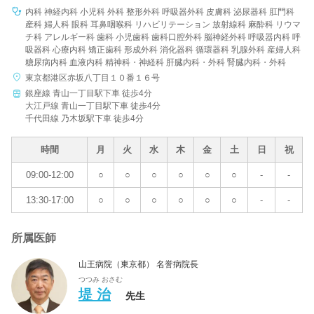
内科 神経内科 小児科 外科 整形外科 呼吸器外科 皮膚科 泌尿器科 肛門科
産科 婦人科 眼科 耳鼻咽喉科 リハビリテーション 放射線科 麻酔科 リウマ
チ科 アレルギー科 歯科 小児歯科 歯科口腔外科 脳神経外科 呼吸器内科 呼
吸器科 心療内科 矯正歯科 形成外科 消化器科 循環器科 乳腺外科 産婦人科
糖尿病内科 血液内科 精神科・神経科 肝臓内科・外科 腎臓内科・外科
東京都港区赤坂八丁目１０番１６号
銀座線 青山一丁目駅下車 徒歩4分
大江戸線 青山一丁目駅下車 徒歩4分
千代田線 乃木坂駅下車 徒歩4分
時間
月
火
水
木
金
土
日
祝
09:00-12:00
○
○
○
○
○
○
-
-
13:30-17:00
○
○
○
○
○
○
-
-
所属医師
山王病院（東京都） 名誉病院長
つつみ おさむ
堤 治
先生