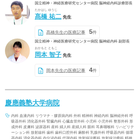
国立精神・神経医療研究センター病院 脳神経内科診療部長
たかはし ゆうじ
髙橋 祐二
先生
5
髙橋先生の医療記事
件
国立精神・神経医療研究センター病院 脳神経内科 副部長
おかもと ともこ
岡本 智子
先生
4
岡本先生の医療記事
件
慶應義塾大学病院
内科 血液内科 リウマチ・膠原病内科 外科 精神科 神経内科 脳神経外科 呼
吸器外科 消化器外科 腎臓内科 心臓血管外科 小児科 小児外科 整形外科 形
成外科 皮膚科 泌尿器科 産科 婦人科 産婦人科 眼科 耳鼻咽喉科 リハビリテ
ーション科 放射線科 歯科 歯科口腔外科 麻酔科 乳腺外科 呼吸器内科 循環
器内科 消化器内科 内分泌内科 代謝内科 放射線診断科 放射線治療科 精神