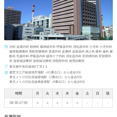
内科 血液内科 精神科 脳神経外科 呼吸器外科 消化器外科 小児科 小児外科
脳脊髄腫瘍科 骨軟部腫瘍科 形成外科 皮膚科 泌尿器科 婦人科 眼科 歯科 麻
酔科 乳腺外科 呼吸器内科 緩和ケア内科 消化器内科 肝胆膵内科 肝胆膵外
科 放射線診断科 放射線治療科 頭頸部外科 病理診断科
東京都中央区築地5丁目1-1
都営大江戸線築地市場駅（A1番出口）から徒歩3分
東京メトロ日比谷線築地駅（2番出口）から徒歩5分
東京メトロ日比谷線東銀座駅（6番出口）から徒歩6分
時間
月
火
水
木
金
土
日
祝
08:30-17:00
○
○
○
○
○
-
-
-
所属医師