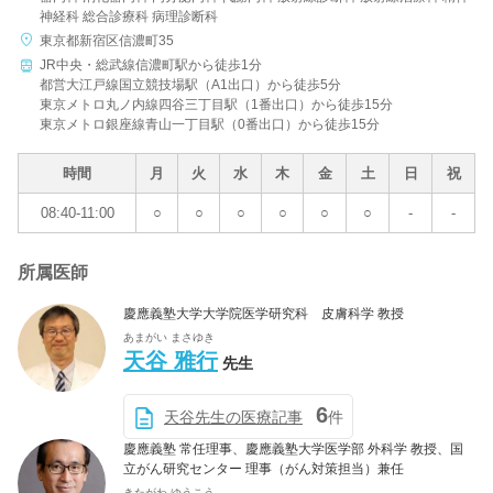
神経科 総合診療科 病理診断科
東京都新宿区信濃町35
JR中央・総武線信濃町駅から徒歩1分
都営大江戸線国立競技場駅（A1出口）から徒歩5分
東京メトロ丸ノ内線四谷三丁目駅（1番出口）から徒歩15分
東京メトロ銀座線青山一丁目駅（0番出口）から徒歩15分
時間
月
火
水
木
金
土
日
祝
08:40-11:00
○
○
○
○
○
○
-
-
所属医師
慶應義塾大学大学院医学研究科 皮膚科学 教授
あまがい まさゆき
天谷 雅行
先生
6
天谷先生の医療記事
件
慶應義塾 常任理事、慶應義塾大学医学部 外科学 教授、国
立がん研究センター 理事（がん対策担当）兼任
きたがわ ゆうこう