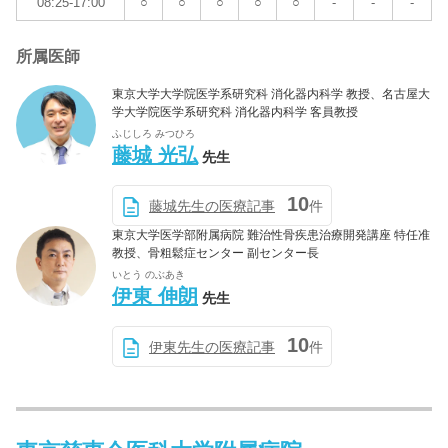
08:25-17:00
○
○
○
○
○
-
-
-
所属医師
東京大学大学院医学系研究科 消化器内科学 教授、名古屋大
学大学院医学系研究科 消化器内科学 客員教授
ふじしろ みつひろ
藤城 光弘
先生
10
藤城先生の医療記事
件
東京大学医学部附属病院 難治性骨疾患治療開発講座 特任准
教授、骨粗鬆症センター 副センター長
いとう のぶあき
伊東 伸朗
先生
10
伊東先生の医療記事
件