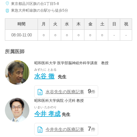
東京都品川区旗の台1丁目5-8
東急大井町線旗の台駅から徒歩5分
時間
月
火
水
木
金
土
日
祝
08:00-11:00
○
○
○
○
○
○
-
-
所属医師
昭和医科大学 医学部脳神経外科学講座 教授
みずたに とおる
水谷 徹
先生
9
水谷先生の医療記事
件
昭和医科大学病院 小児科 教授
いまい たかのり
今井 孝成
先生
7
今井先生の医療記事
件