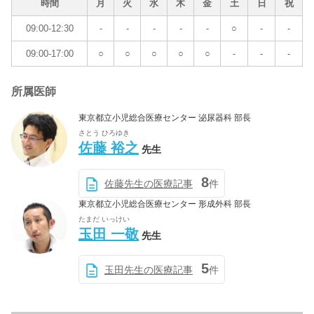
時間
月
火
水
木
金
土
日
祝
09:00-12:30
-
-
-
-
-
○
-
-
09:00-17:00
○
○
○
○
○
-
-
-
所属医師
東京都立小児総合医療センター 泌尿器科 部長
さとう ひろゆき
佐藤 裕之
先生
8
佐藤先生の医療記事
件
東京都立小児総合医療センター 形成外科 部長
たまだ いっけい
玉田 一敬
先生
5
玉田先生の医療記事
件