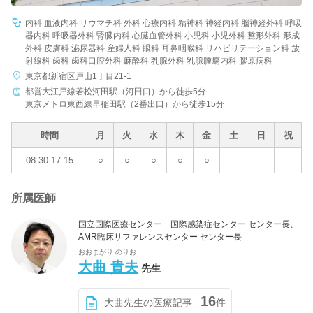
内科 血液内科 リウマチ科 外科 心療内科 精神科 神経内科 脳神経外科 呼吸
器内科 呼吸器外科 腎臓内科 心臓血管外科 小児科 小児外科 整形外科 形成
外科 皮膚科 泌尿器科 産婦人科 眼科 耳鼻咽喉科 リハビリテーション科 放
射線科 歯科 歯科口腔外科 麻酔科 乳腺外科 乳腺腫瘍内科 膠原病科
東京都新宿区戸山1丁目21-1
都営大江戸線若松河田駅（河田口）から徒歩5分
東京メトロ東西線早稲田駅（2番出口）から徒歩15分
時間
月
火
水
木
金
土
日
祝
08:30-17:15
○
○
○
○
○
-
-
-
所属医師
国立国際医療センター 国際感染症センター センター長、
AMR臨床リファレンスセンター センター長
おおまがり のりお
大曲 貴夫
先生
16
大曲先生の医療記事
件