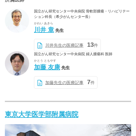
国立がん研究センター中央病院 骨軟部腫瘍・リハビリテー
ション科長（希少がんセンター長）
かわい あきら
川井 章
先生
13
川井先生の医療記事
件
国立がん研究センター中央病院 婦人腫瘍科 医師
かとう ともやす
加藤 友康
先生
7
加藤先生の医療記事
件
東京大学医学部附属病院