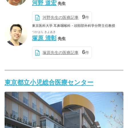
河野 道宏
先生
9
河野先生の医療記事
件
東京医科大学 耳鼻咽喉科・頭頸部外科学分野主任教授
つかはら きよあき
塚原 清彰
先生
6
塚原先生の医療記事
件
東京都立小児総合医療センター