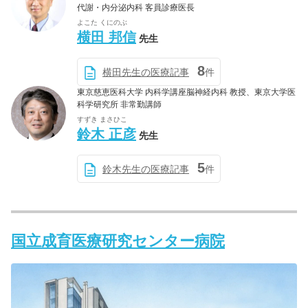
代謝・内分泌内科 客員診療医長
よこた くにのぶ
横田 邦信
先生
8
横田先生の医療記事
件
東京慈恵医科大学 内科学講座脳神経内科 教授、東京大学医
科学研究所 非常勤講師
すずき まさひこ
鈴木 正彦
先生
5
鈴木先生の医療記事
件
国立成育医療研究センター病院