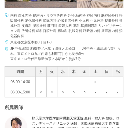
内科 血液内科 膠原病・リウマチ内科 外科 精神科 神経内科 脳神経外科 呼
吸器外科 消化器外科 腎臓内科 心臓血管外科 小児科 小児外科 整形外科 形
成外科 皮膚科 泌尿器科 肛門科 産婦人科 眼科 耳鼻咽喉科 リハビリテーシ
ョン科 放射線科 歯科口腔外科 麻酔科 乳腺外科 呼吸器内科 循環器内科 消
化器内科
東京都文京区本郷3丁目1-3
JR中央線(快速)御茶ノ水駅（御茶ノ水橋口 JR中央・総武線も乗り入
れ、東京メトロ丸ノ内線も利用可）から徒歩5分
東京メトロ千代田線新御茶ノ水駅から徒歩7分
時間
月
火
水
木
金
土
日
祝
08:00-14:30
-
-
-
-
-
○
-
-
08:00-15:00
○
○
○
○
○
-
-
-
所属医師
順天堂大学医学部附属順天堂医院 産科・婦人科 教授、ロー
ズレディースクリニック 医師、国際医療福祉大学 医学部