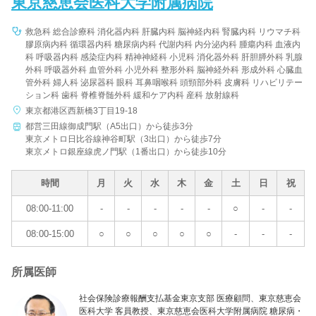
東京慈恵会医科大学附属病院
救急科 総合診療科 消化器内科 肝臓内科 脳神経内科 腎臓内科 リウマチ科
膠原病内科 循環器内科 糖尿病内科 代謝内科 内分泌内科 腫瘍内科 血液内
科 呼吸器内科 感染症内科 精神神経科 小児科 消化器外科 肝胆膵外科 乳腺
外科 呼吸器外科 血管外科 小児外科 整形外科 脳神経外科 形成外科 心臓血
管外科 婦人科 泌尿器科 眼科 耳鼻咽喉科 頭頸部外科 皮膚科 リハビリテー
ション科 歯科 脊椎脊髄外科 緩和ケア内科 産科 放射線科
東京都港区西新橋3丁目19-18
都営三田線御成門駅（A5出口）から徒歩3分
東京メトロ日比谷線神谷町駅（3出口）から徒歩7分
東京メトロ銀座線虎ノ門駅（1番出口）から徒歩10分
時間
月
火
水
木
金
土
日
祝
08:00-11:00
-
-
-
-
-
○
-
-
08:00-15:00
○
○
○
○
○
-
-
-
所属医師
社会保険診療報酬支払基金東京支部 医療顧問、東京慈恵会
医科大学 客員教授、東京慈恵会医科大学附属病院 糖尿病・