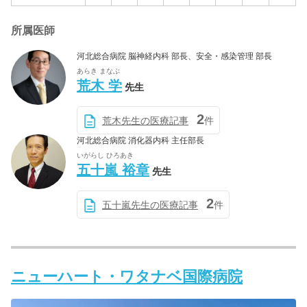
所属医師
河北総合病院 脳神経内科 部長、安全・感染管理 部長
あらき まなぶ
荒木 学
先生
2
荒木先生の医療記事
件
河北総合病院 消化器内科 主任部長
いがらし ひろあき
五十嵐 裕章
先生
2
五十嵐先生の医療記事
件
ニューハート・ワタナベ国際病院