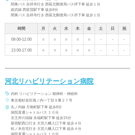
関東バス 吉祥寺行き 西荻北郵便局バス停下車 徒歩１分
総武線 西荻窪駅下車 徒歩8分
関東バス 吉祥寺行き 西荻北郵便局バス停下車 徒歩１分
時間
月
火
水
木
金
土
日
祝
09:00-12:00
○
○
○
○
○
-
-
-
13:00-17:00
○
○
○
○
○
-
-
-
河北リハビリテーション病院
内科 リハビリテーション 精神科・神経科
東京都杉並区堀ノ内一丁目９番２７号
丸ノ内線 方南町駅下車 徒歩8分
病院直通シャトルバス １０分
京王井の頭線 永福町駅下車 徒歩15分
新宿駅西口行き 大宮八幡入口下車 徒歩４分
松ノ木住宅行き 大宮八幡入口下車 徒歩４分
病院直通シャトルバス １０分