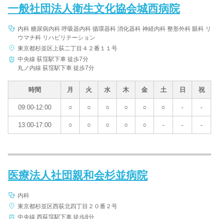
一般社団法人衛生文化協会城西病院
内科 糖尿病内科 呼吸器内科 循環器科 消化器科 神経内科 整形外科 眼科 リ
ウマチ科 リハビリテーション
東京都杉並区上荻二丁目４２番１１号
中央線 荻窪駅下車 徒歩7分
丸ノ内線 荻窪駅下車 徒歩7分
時間
月
火
水
木
金
土
日
祝
09:00-12:00
○
○
○
○
○
○
-
-
13:00-17:00
○
○
○
○
○
-
-
-
医療法人社団親和会杉並病院
内科
東京都杉並区西荻北四丁目２０番２号
中央線 西荻窪駅下車 徒歩8分