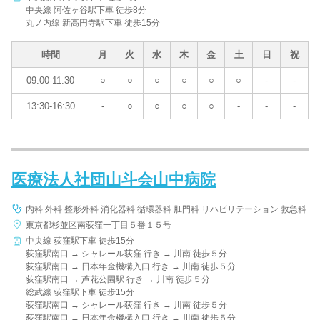
中央線 阿佐ヶ谷駅下車 徒歩8分
丸ノ内線 新高円寺駅下車 徒歩15分
時間
月
火
水
木
金
土
日
祝
09:00-11:30
○
○
○
○
○
○
-
-
13:30-16:30
-
○
○
○
○
-
-
-
医療法人社団山斗会山中病院
内科 外科 整形外科 消化器科 循環器科 肛門科 リハビリテーション 救急科
東京都杉並区南荻窪一丁目５番１５号
中央線 荻窪駅下車 徒歩15分
荻窪駅南口 → シャレール荻窪 行き → 川南 徒歩５分
荻窪駅南口 → 日本年金機構入口 行き → 川南 徒歩５分
荻窪駅南口 → 芦花公園駅 行き → 川南 徒歩５分
総武線 荻窪駅下車 徒歩15分
荻窪駅南口 → シャレール荻窪 行き → 川南 徒歩５分
荻窪駅南口 → 日本年金機構入口 行き → 川南 徒歩５分