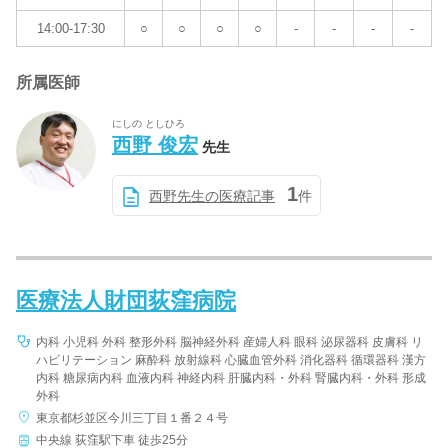
14:00-17:30
○
○
○
○
-
-
-
-
所属医師
にしの としひろ
西野 俊宏
先生
1
西野先生の医療記事
件
医療法人財団荻窪病院
内科 小児科 外科 整形外科 脳神経外科 産婦人科 眼科 泌尿器科 皮膚科 リ
ハビリテーション 麻酔科 放射線科 心臓血管外科 消化器科 循環器科 漢方
内科 糖尿病内科 血液内科 神経内科 肝臓内科・外科 腎臓内科・外科 形成
外科
東京都杉並区今川三丁目１番２４号
中央線 荻窪駅下車 徒歩25分