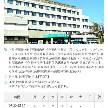
病院名
条件を変更する
内科 循環器内科 呼吸器内科 消化器内科 神経内科 リウマチ科 リハビリテ
ーション科 小児科 外科 呼吸器外科 心臓血管外科 脳神経外科 整形外科 耳
鼻咽喉科 泌尿器科 眼科 皮膚科 放射線科 麻酔科 糖尿病・内分泌・代謝内
科 腎臓内科 消化器外科 病理診断科 臨床検査科 救急科 感染症内科 血液内
科 精神科 産科 婦人科 乳腺外科 小児アレルギー科 形成外科 美容外科 脳神
経内科 頭頸部外科 放射線腫瘍科 疼痛緩和内科 血液外科
東京都杉並区阿佐谷北1丁目7-3
JR中央線(快速)阿佐ケ谷駅から徒歩5分
東京メトロ丸ノ内線南阿佐ケ谷駅から徒歩15分
時間
月
火
水
木
金
土
日
祝
08:30-15:30
○
○
○
○
○
○
-
-