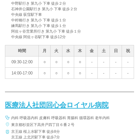
中野駅行き 第九小 下車 徒歩２分
石神井公園駅行き 第九小 下車 徒歩２分
中央線 荻窪駅下車
中村橋行き 第九小 下車 徒歩１分
練馬駅行き 第九小 下車 徒歩１分
阿佐ヶ谷営業所行き 第九小 下車 徒歩１分
中央線 阿佐ヶ谷駅下車 徒歩12分
時間
月
火
水
木
金
土
日
祝
09:30-12:00
○
○
○
○
-
-
-
-
14:00-17:00
○
○
○
○
-
-
-
-
医療法人社団回心会ロイヤル病院
内科 呼吸器内科 皮膚科 呼吸器科 胃腸科 循環器科 老年内科
東京都杉並区下高井戸四丁目６番２号
京王線 桜上水駅下車 徒歩8分
京王線 上北沢駅下車 徒歩7分