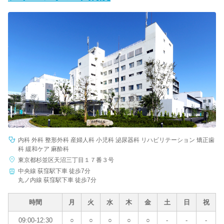
内科 外科 整形外科 産婦人科 小児科 泌尿器科 リハビリテーション 矯正歯
科 緩和ケア 麻酔科
東京都杉並区天沼三丁目１７番３号
中央線 荻窪駅下車 徒歩7分
丸ノ内線 荻窪駅下車 徒歩7分
時間
月
火
水
木
金
土
日
祝
09:00-12:30
○
○
○
○
○
-
-
-