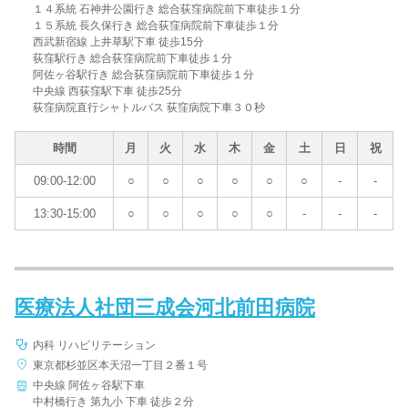
１４系統 石神井公園行き 総合荻窪病院前下車徒歩１分
１５系統 長久保行き 総合荻窪病院前下車徒歩１分
西武新宿線 上井草駅下車 徒歩15分
荻窪駅行き 総合荻窪病院前下車徒歩１分
阿佐ヶ谷駅行き 総合荻窪病院前下車徒歩１分
中央線 西荻窪駅下車 徒歩25分
荻窪病院直行シャトルバス 荻窪病院下車３０秒
時間
月
火
水
木
金
土
日
祝
09:00-12:00
○
○
○
○
○
○
-
-
13:30-15:00
○
○
○
○
○
-
-
-
医療法人社団三成会河北前田病院
内科 リハビリテーション
東京都杉並区本天沼一丁目２番１号
中央線 阿佐ヶ谷駅下車
中村橋行き 第九小 下車 徒歩２分