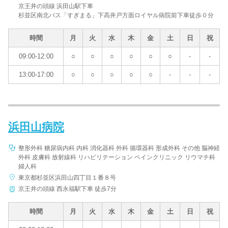
京王井の頭線 浜田山駅下車
杉並区南北バス「すぎまる」下高井戸方面ロイヤル病院前下車徒歩０分
時間
月
火
水
木
金
土
日
祝
09:00-12:00
○
○
○
○
○
○
-
-
13:00-17:00
○
○
○
○
○
-
-
-
浜田山病院
整形外科 糖尿病内科 内科 消化器科 外科 循環器科 形成外科 その他 脳神経
外科 皮膚科 放射線科 リハビリテーション ペインクリニック リウマチ科
婦人科
東京都杉並区浜田山四丁目１番８号
京王井の頭線 西永福駅下車 徒歩7分
時間
月
火
水
木
金
土
日
祝