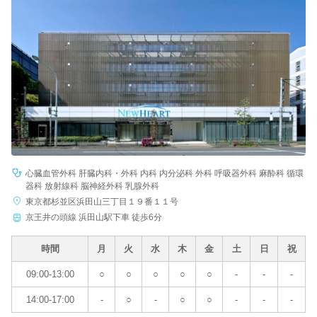
心臓血管外科 肝臓内科・外科 内科 内分泌科 外科 呼吸器外科 麻酔科 循環
器科 放射線科 脳神経外科 乳腺外科
東京都杉並区浜田山三丁目１９番１１号
京王井の頭線 浜田山駅下車 徒歩6分
時間
月
火
水
木
金
土
日
祝
09:00-13:00
○
○
○
○
○
-
-
-
14:00-17:00
-
○
-
○
○
-
-
-