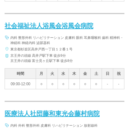
社会福祉法人浴風会浴風会病院
内科 整形外科 リハビリテーション 皮膚科 眼科 耳鼻咽喉科 歯科 精神科・
神経科 神経内科 泌尿器科
東京都杉並区高井戸西一丁目１２番１号
京王井の頭線 高井戸駅下車 徒歩9分
京王井の頭線 富士見ヶ丘駅下車 徒歩8分
時間
月
火
水
木
金
土
日
祝
09:00-12:00
○
○
○
○
○
○
-
-
医療法人社団藤和東光会藤村病院
内科 外科 整形外科 皮膚科 リハビリテーション 放射線科