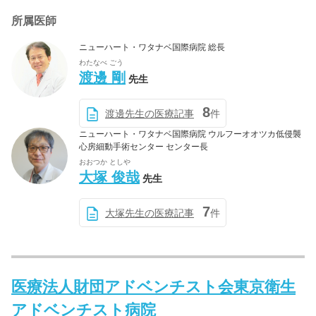
所属医師
ニューハート・ワタナベ国際病院 総長
わたなべ ごう
渡邊 剛
先生
8
渡邊先生の医療記事
件
ニューハート・ワタナベ国際病院 ウルフーオオツカ低侵襲
心房細動手術センター センター長
おおつか としや
大塚 俊哉
先生
7
大塚先生の医療記事
件
医療法人財団アドベンチスト会東京衛生
アドベンチスト病院