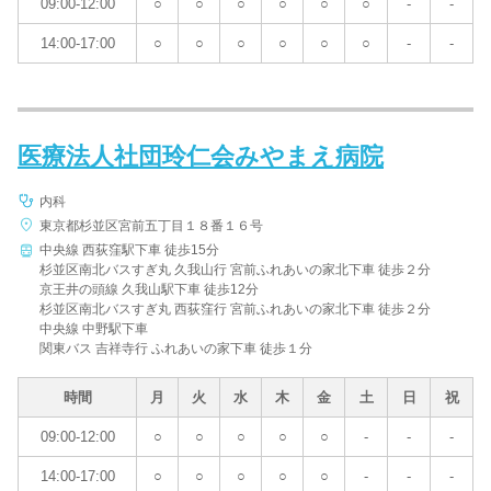
09:00-12:00
○
○
○
○
○
○
-
-
14:00-17:00
○
○
○
○
○
○
-
-
医療法人社団玲仁会みやまえ病院
内科
東京都杉並区宮前五丁目１８番１６号
中央線 西荻窪駅下車 徒歩15分
杉並区南北バスすぎ丸 久我山行 宮前ふれあいの家北下車 徒歩２分
京王井の頭線 久我山駅下車 徒歩12分
杉並区南北バスすぎ丸 西荻窪行 宮前ふれあいの家北下車 徒歩２分
中央線 中野駅下車
関東バス 吉祥寺行 ふれあいの家下車 徒歩１分
時間
月
火
水
木
金
土
日
祝
09:00-12:00
○
○
○
○
○
-
-
-
14:00-17:00
○
○
○
○
○
-
-
-