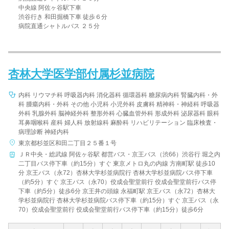
中央線 阿佐ヶ谷駅下車
渋谷行き 和田掘橋下車 徒歩６分
病院直通シャトルバス ２５分
杏林大学医学部付属杉並病院
内科 リウマチ科 呼吸器内科 消化器科 循環器科 糖尿病内科 腎臓内科・外
科 腫瘍内科・外科 その他 小児科 小児外科 皮膚科 精神科・神経科 呼吸器
外科 乳腺外科 脳神経外科 整形外科 心臓血管外科 形成外科 泌尿器科 眼科
耳鼻咽喉科 産科 婦人科 放射線科 麻酔科 リハビリテーション 臨床検査・
病理診断 神経内科
東京都杉並区和田二丁目２５番１号
ＪＲ中央・総武線 阿佐ヶ谷駅 都営バス・京王バス（渋66）渋谷行 堀之内
二丁目バス停下車（約15分）すぐ 東京メトロ丸の内線 方南町駅 徒歩10
分 京王バス（永72）杏林大学杉並病院行 杏林大学杉並病院バス停下車
（約5分）すぐ 京王バス（永70）佼成会聖堂前行 佼成会聖堂前行バス停
下車（約5分）徒歩6分 京王井の頭線 永福町駅 京王バス（永72）杏林大
学杉並病院行 杏林大学杉並病院バス停下車（約15分）すぐ 京王バス（永
70）佼成会聖堂前行 佼成会聖堂前行バス停下車（約15分）徒歩6分