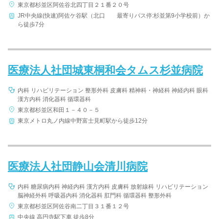
東京都杉並区阿佐谷北四丁目２１番２０号
JR中央線(快速)阿佐ケ谷駅（北口 最寄りバス停:杉並第9小学校前）か
ら徒歩7分
医療法人社団城東桐和会タムス杉並病院
内科 リハビリテーション 整形外科 皮膚科 精神科・神経科 神経内科 眼科
漢方内科 消化器科 循環器科
東京都杉並区和田１－４０－５
東京メトロ丸ノ内線中野富士見町駅から徒歩12分
医療法人社団静山会清川病院
内科 糖尿病内科 神経内科 漢方内科 皮膚科 放射線科 リハビリテーション
脳神経外科 呼吸器内科 消化器科 肛門科 循環器科 整形外科
東京都杉並区阿佐谷南二丁目３１番１２号
中央線 高円寺駅下車 徒歩8分