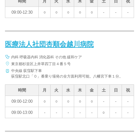
時間
月
火
水
木
金
土
日
祝
09:00-12:30
○
○
○
○
○
-
-
-
医療法人社団杏順会越川病院
内科 呼吸器内科 消化器科 その他 緩和ケア
東京都杉並区上井草四丁目４番５号
中央線 荻窪駅下車
荻窪駅北口「０」番乗り場発の全方面利用可能。八幡宮下車１分。
時間
月
火
水
木
金
土
日
祝
09:00-12:00
○
○
○
○
○
-
-
-
09:00-13:00
-
-
-
-
-
○
-
-