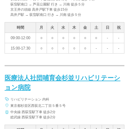
荻窪駅南口 → 芦花公園駅 行き → 川南 徒歩５分
京王井の頭線 高井戸駅下車 徒歩15分
高井戸駅 → 荻窪駅南口 行き → 川南 徒歩５分
時間
月
火
水
木
金
土
日
祝
09:00-12:00
○
○
○
○
○
○
-
-
15:00-17:30
○
○
○
○
○
-
-
-
医療法人社団哺育会杉並リハビリテーシ
ョン病院
リハビリテーション 内科
東京都杉並区西荻北二丁目５番５号
中央線 西荻窪駅下車 徒歩2分
総武線 西荻窪駅下車 徒歩2分