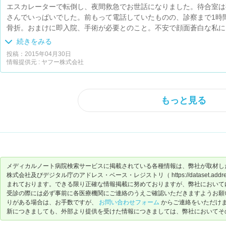
エスカレーターで転倒し、夜間救急でお世話になりました。待合室は
さんでいっぱいでした。前もって電話していたものの、診察まで1時
骨折。おまけに即入院、手術が必要とのこと。不安で顔面蒼白な私に
も3センチくらいだし、手術も30分くらいで終わりますよ！と優し
続きをみる
い不安だった気持ちが和らぎました。病室まで案内してくれた看護師
投稿：2015年04月30日
てくださいました。何も考えずに選んだ病院でしたが、河北病院を選
情報提供元 : ヤフー株式会社
もっと見る
メディカルノート病院検索サービスに掲載されている各種情報は、弊社が取材し
株式会社及びデジタル庁のアドレス・ベース・レジストリ（ https://dataset.address-
まれております。できる限り正確な情報掲載に努めておりますが、弊社において
受診の際には必ず事前に各医療機関にご連絡のうえご確認いただきますようお願
りがある場合は、お手数ですが、
お問い合わせフォーム
からご連絡をいただけ
新につきましても、外部より提供を受けた情報につきましては、弊社においてそ