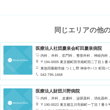
同じエリアの他
医療法人社団慶泉会町田慶泉病院
内科
外科
肛門科
整形外科
神経内科
ョン
腎臓内科・外科
麻酔科
〒194-0005 東京都町田市南町田二丁目１番
東急田園都市線 つくし野 神奈中バス 町田バ
042-795-1668
医療法人財団川野病院
内科
外科
皮膚科
泌尿器科
消化器科
リテーション
肛門科
神経内科
〒190-0022 東京都立川市錦町一丁目７番５