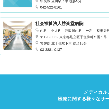
中央線 立川駅下車 徒歩5分
042-522-8161
社会福祉法人勝楽堂病院
内科
小児科
呼吸器内科
外科
整形外
ギー科
リハビリテーション
乳腺外科
〒120-0032 東京都足立区千住柳町５番１号
常磐線 北千住駅下車 徒歩15分
03-3881-0137
メディカル
医療に関する様々なサ