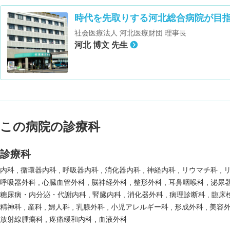
時代を先取りする河北総合病院が目
社会医療法人 河北医療財団 理事長
河北 博文 先生
この病院の診療科
診療科
内科
循環器内科
呼吸器内科
消化器内科
神経内科
リウマチ科
呼吸器外科
心臓血管外科
脳神経外科
整形外科
耳鼻咽喉科
泌尿
糖尿病・内分泌・代謝内科
腎臓内科
消化器外科
病理診断科
臨床
精神科
産科
婦人科
乳腺外科
小児アレルギー科
形成外科
美容
放射線腫瘍科
疼痛緩和内科
血液外科