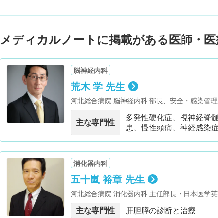
メディカルノートに掲載がある医師・医
脳神経内科
荒木 学 先生
河北総合病院 脳神経内科 部長、安全・感染管理
（肢体、平衡、音声・言語、そしゃく） ・東京都
多発性硬化症、視神経脊
科大学医学部 客員教授
主な専門性
患、慢性頭痛、神経感染
消化器内科
五十嵐 裕章 先生
河北総合病院 消化器内科 主任部長・日本医学英
療クオリティマネジャー ・東京女子医科大学 
主な専門性
肝胆膵の診断と治療