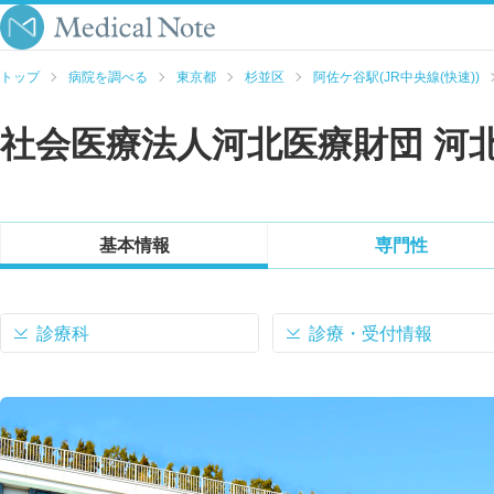
トップ
病院を調べる
東京都
杉並区
阿佐ケ谷駅(JR中央線(快速))
社会医療法人河北医療財団 河
基本情報
専門性
診療科
診療・受付情報