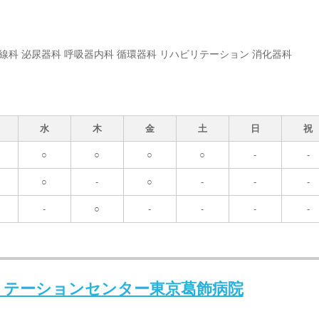
射線科 泌尿器科 呼吸器内科 循環器科 リハビリテーション 消化器科
水
木
金
土
日
祝
○
○
○
○
-
-
○
-
○
-
-
-
-
○
-
-
-
-
リテーションセンター東京葛飾病院