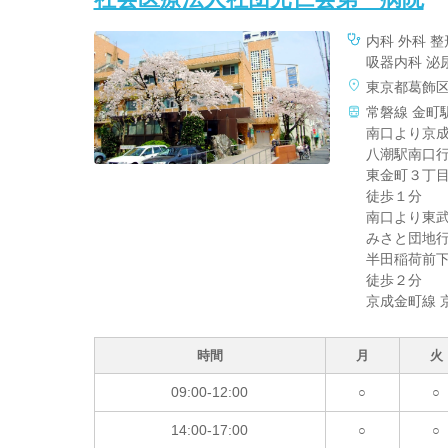
内科 外科 
吸器内科 泌
東京都葛飾
常磐線 金町
南口より京
八潮駅南口
東金町３丁
徒歩１分
南口より東
みさと団地
半田稲荷前
徒歩２分
京成金町線 
時間
月
火
09:00-12:00
○
○
14:00-17:00
○
○