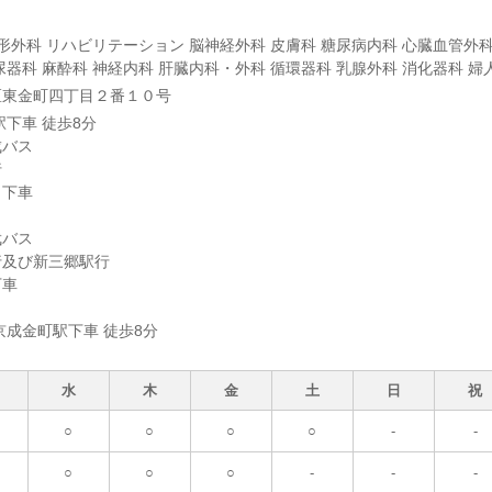
整形外科 リハビリテーション 脳神経外科 皮膚科 糖尿病内科 心臓血管外科
尿器科 麻酔科 神経内科 肝臓内科・外科 循環器科 乳腺外科 消化器科 婦
区東金町四丁目２番１０号
駅下車 徒歩8分
成バス
行
目下車
武バス
行及び新三郷駅行
下車
京成金町駅下車 徒歩8分
水
木
金
土
日
祝
○
○
○
○
-
-
○
○
○
-
-
-