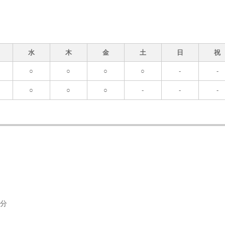
水
木
金
土
日
祝
○
○
○
○
-
-
○
○
○
-
-
-
１分