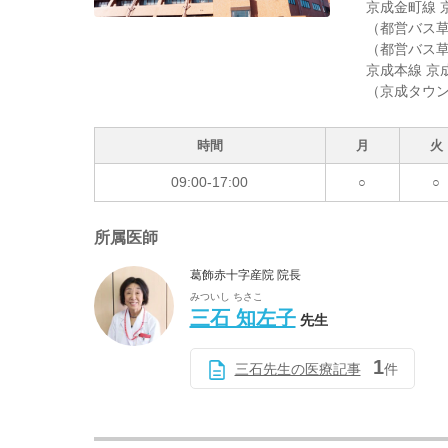
京成金町線 
（都営バス草
（都営バス草
京成本線 京
（京成タウン
時間
月
火
09:00-17:00
○
○
所属医師
葛飾赤十字産院 院長
みついし ちさこ
三石 知左子
先生
1
三石先生の医療記事
件