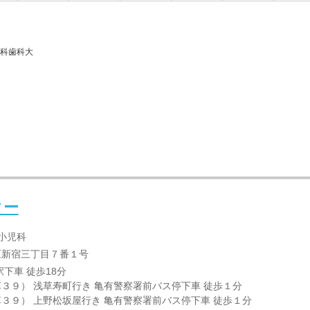
医科歯科大
ター
 小児科
区新宿三丁目７番１号
駅下車 徒歩18分
３９） 浅草寿町行き 亀有警察署前バス停下車 徒歩１分
３９） 上野松坂屋行き 亀有警察署前バス停下車 徒歩１分