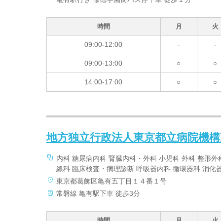
時間
月
火
09:00-12:00
-
-
09:00-13:00
○
○
14:00-17:00
○
○
地方独立行政法人東京都立病院機構
内科 糖尿病内科 腎臓内科・外科 小児科 外科 整形外
線科 臨床検査・病理診断 呼吸器内科 循環器科 消化
東京都葛飾区亀有五丁目１４番１号
常磐線 亀有駅下車 徒歩3分
時間
月
火