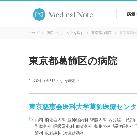
病気
病気
トップ
病院・クリニックを探す
東京都の病院
東京都葛飾
症状
東京都葛飾区の病院
検査
1 - 20件（全21件中）を表示中
東京慈恵会医科大学葛飾医療セン
内科 消化器内科 脳神経内科 腎臓内科 内分泌・代謝内
乳腺外科 呼吸器外科 血管外科 整形外科 脳神経外科 
酔科 放射線科 病理診断科