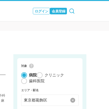
ログイン
会員登録
ュース
& JOURNAL
対象
病院
クリニック
歯科医院
エリア・駅名
外科
 麻