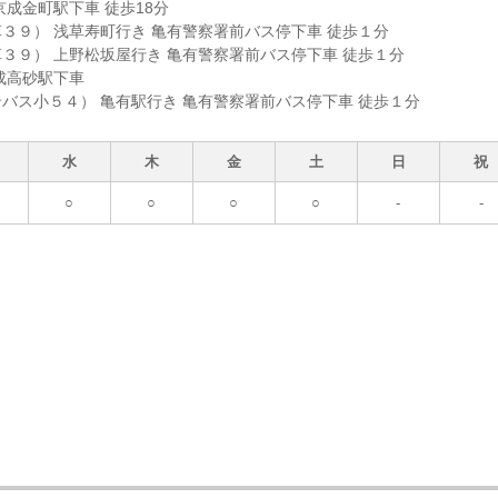
京成金町駅下車 徒歩18分
３９） 浅草寿町行き 亀有警察署前バス停下車 徒歩１分
３９） 上野松坂屋行き 亀有警察署前バス停下車 徒歩１分
成高砂駅下車
バス小５４） 亀有駅行き 亀有警察署前バス停下車 徒歩１分
水
木
金
土
日
祝
○
○
○
○
-
-