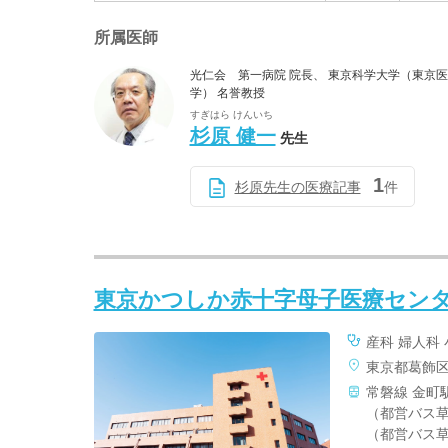
所属医師
光仁会 第一病院 院長、 東京科学大学（東京
学） 名誉教授
すぎはら けんいち
杉原 健一
先生
1
杉原先生の医療記事
件
東京かつしか赤十字母子医療セン
産科 婦人科
東京都葛飾
常磐線 金町
（都営バス草
（都営バス草