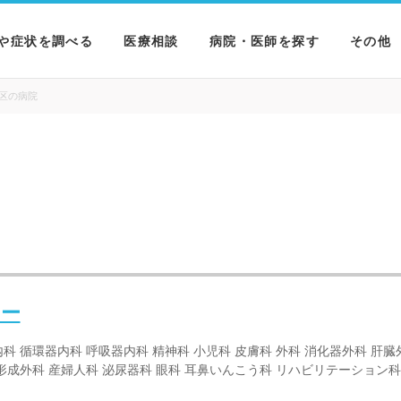
や症状を調べる
医療相談
病院・医師を探す
その他
を調べる
病院を探す
MNニ
区の病院
を調べる
医師を探す
NEWS 
を調べる
ター
科 循環器内科 呼吸器内科 精神科 小児科 皮膚科 外科 消化器外科 肝臓
形成外科 産婦人科 泌尿器科 眼科 耳鼻いんこう科 リハビリテーション科