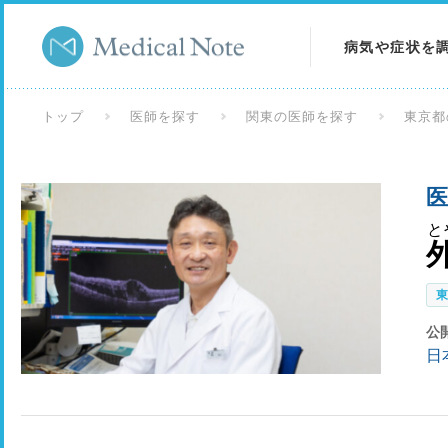
病気や症状を
病気を調べる
トップ
医師を探す
関東の医師を探す
東京都
症状を調べる
医
検査を調べる
と
公
日