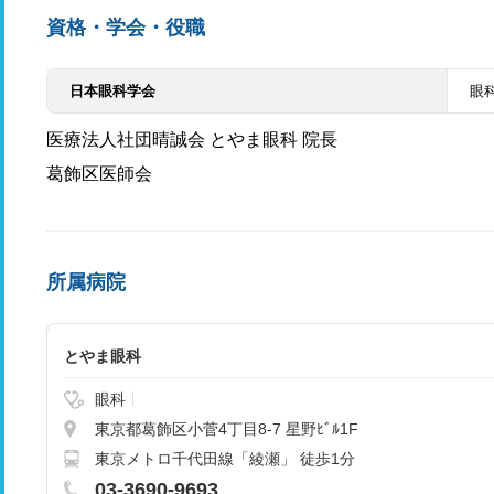
資格・学会・役職
日本眼科学会
眼
医療法人社団晴誠会 とやま眼科 院長
葛飾区医師会
所属病院
とやま眼科
眼科
東京都葛飾区小菅4丁目8-7 星野ﾋﾞﾙ1F
東京メトロ千代田線「綾瀬」 徒歩1分
03-3690-9693