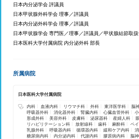
日本内分泌学会 評議員
日本甲状腺外科学会 理事／評議員
日本内分泌外科学会 理事／評議員
日本甲状腺学会 専門医／理事／評議員／甲状腺結節取
日本医科大学付属病院 内分泌外科 部長
所属病院
日本医科大学付属病院
内科
血液内科
リウマチ科
外科
東洋医学科
脳
呼吸器外科
消化器外科
腎臓内科
心臓血管外科
小
形成外科
美容外科
皮膚科
泌尿器科
産婦人科
リハビリテーション科
放射線科
歯科
麻酔科
ペイ
乳腺外科
呼吸器内科
循環器内科
緩和ケア内科
消
糖尿病内科
内分泌内科
代謝内科
膠原病内科
脳神