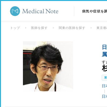
病気や症状を
病気を調べる
トップ
医師を探す
関東の医師を探す
東京都
症状を調べる
日
検査を調べる
属
す
日
日