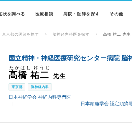
症状を調べる
医療相談
病院・医師を探す
その他
調べる
病院を探す
MNニュー
東京都の医師を探す
脳神経内科医を探す
髙橋 祐二 先生
調べる
医師を探す
NEWS & 
国立精神・神経医療研究センター病院 脳
調べる
たかはし ゆうじ
髙橋 祐二
先生
東京都
脳神経内科
日本神経学会 神経内科専門医
日本頭痛学会 認定頭痛