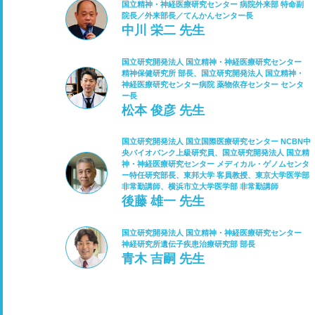
国立精神・神経医療研究センター 病院外来部 特命副
院長／外来部長／てんかんセンター長
中川 栄二 先生
国立研究開発法人 国立精神・神経医療研究センター
精神保健研究所 部長、国立研究開発法人 国立精神・
神経医療研究センター病院 薬物依存センター センタ
ー長
松本 俊彦 先生
国立研究開発法人 国立国際医療研究センター NCBN中
央バイオバンク上級研究員、国立研究開発法人 国立精
神・神経医療研究センター メディカル・ゲノムセンタ
ー特任研究部長、東邦大学 客員教授、東京大学医学部
非常勤講師、横浜市立大学医学部 非常勤講師
後藤 雄一 先生
国立研究開発法人 国立精神・神経医療研究センター
神経研究所遺伝子疾患治療研究部 部長
青木 吉嗣 先生