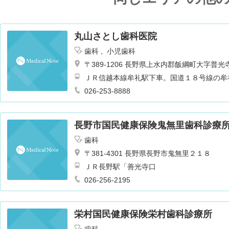
丸山さとし歯科医院
歯科
小児歯科
〒389-1206 長野県上水内郡飯綱町大字普
ＪＲ信越本線牟礼駅下車。国道１８号線の牟
026-253-8888
長野市国民健康保険鬼無里歯科診療
歯科
〒381-4301 長野県長野市鬼無里２１８
ＪＲ長野駅「善光寺口
026-256-2195
栄村国民健康保険栄村歯科診療所
歯科