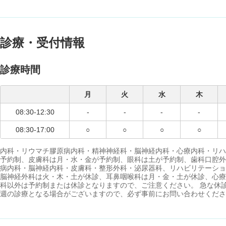
診療・受付情報
診療時間
月
火
水
木
08:30-12:30
-
-
-
-
08:30-17:00
○
○
○
○
内科・リウマチ膠原病内科・精神神経科・脳神経内科・心療内科・リハ
予約制、皮膚科は月・水・金が予約制、眼科は土が予約制、歯科口腔外
病内科・脳神経内科・皮膚科・整形外科・泌尿器科、リハビリテーショ
脳神経外科は火・木・土が休診、耳鼻咽喉科は月・金・土が休診、心療
科以外は予約制または休診となりますので、ご注意ください。 急な休
週の診療となる場合がございますので、必ず事前にお問い合わせくださ