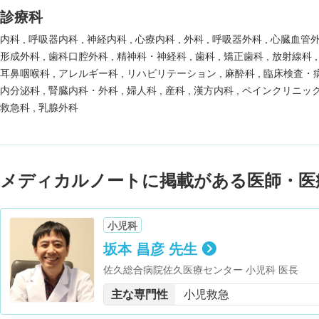
診療科
内科
呼吸器内科
神経内科
心療内科
外科
呼吸器外科
心臓血管
形成外科
歯科口腔外科
精神科・神経科
歯科
矯正歯科
放射線科
耳鼻咽喉科
アレルギー科
リハビリテーション
麻酔科
臨床検査・
内分泌科
腎臓内科・外科
婦人科
産科
漢方内科
ペインクリニッ
救急科
乳腺外科
メディカルノートに掲載がある医師・医
小児科
坂本 昌彦 先生
佐久総合病院佐久医療センター 小児科 医長
主な専門性
小児救急