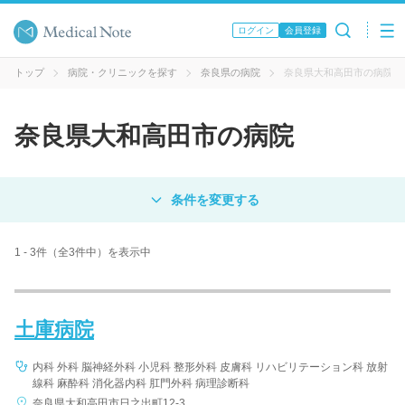
ログイン
会員登録
トップ
病院・クリニックを探す
奈良県の病院
奈良県大和高田市の病院
奈良県大和高田市の病院
対象
病院
クリニック
歯科医院
1 - 3件（全3件中）を表示中
エリア・駅名
土庫病院
病名 / 診療科目
内科 外科 脳神経外科 小児科 整形外科 皮膚科 リハビリテーション科 放射
線科 麻酔科 消化器内科 肛門外科 病理診断科
奈良県大和高田市日之出町12-3