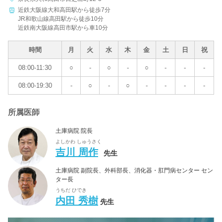
近鉄大阪線大和高田駅から徒歩7分
病院名
JR和歌山線高田駅から徒歩10分
近鉄南大阪線高田市駅から車10分
時間
月
火
水
木
金
土
日
祝
08:00-11:30
○
-
○
-
○
-
-
-
条件を変更する
08:00-19:30
-
○
-
○
-
-
-
-
所属医師
土庫病院 院長
よしかわ しゅうさく
吉川 周作
先生
土庫病院 副院長、外科部長、消化器・肛門病センター セン
ター長
うちだ ひでき
内田 秀樹
先生