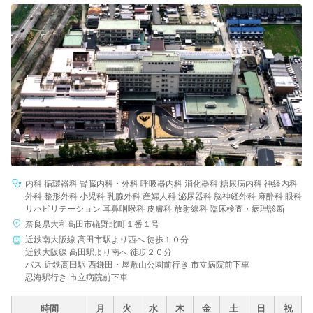
内科 循環器科 腎臓内科・外科 呼吸器内科 消化器科 糖尿病内科 神経内科
外科 整形外科 小児科 乳腺外科 産婦人科 泌尿器科 脳神経外科 麻酔科 眼科
リハビリテーション 耳鼻咽喉科 皮膚科 放射線科 臨床検査・病理診断
奈良県大和高田市礒野北町１番１号
近鉄南大阪線 高田市駅より西へ 徒歩１０分
近鉄大阪線 高田駅より南へ 徒歩２０分
バス 近鉄高田駅 西鎌田・屋敷山公園前行き 市立病院前下車
忍海駅行き 市立病院前下車
時間
月
火
水
木
金
土
日
祝