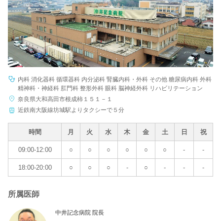
内科 消化器科 循環器科 内分泌科 腎臓内科・外科 その他 糖尿病内科 外科
精神科・神経科 肛門科 整形外科 眼科 脳神経外科 リハビリテーション
奈良県大和高田市根成柿１５１－１
近鉄南大阪線坊城駅よりタクシーで５分
時間
月
火
水
木
金
土
日
祝
09:00-12:00
○
○
○
○
○
○
-
-
18:00-20:00
○
○
○
-
○
-
-
-
所属医師
中井記念病院 院長