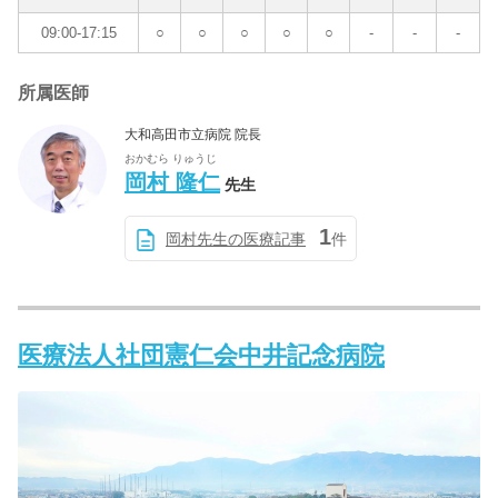
09:00-17:15
○
○
○
○
○
-
-
-
所属医師
大和高田市立病院 院長
おかむら りゅうじ
岡村 隆仁
先生
1
岡村先生の医療記事
件
医療法人社団憲仁会中井記念病院