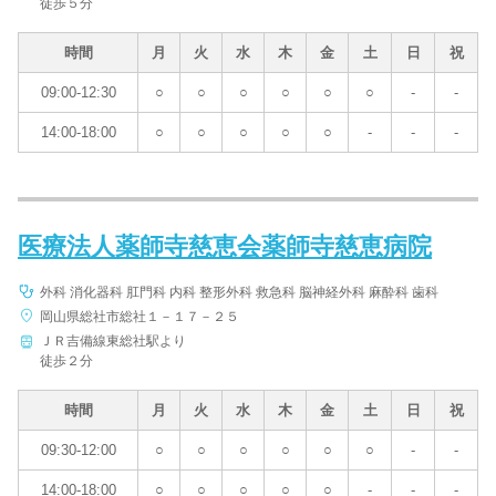
徒歩５分
時間
月
火
水
木
金
土
日
祝
09:00-12:30
○
○
○
○
○
○
-
-
14:00-18:00
○
○
○
○
○
-
-
-
医療法人薬師寺慈恵会薬師寺慈恵病院
外科 消化器科 肛門科 内科 整形外科 救急科 脳神経外科 麻酔科 歯科
岡山県総社市総社１－１７－２５
ＪＲ吉備線東総社駅より
徒歩２分
時間
月
火
水
木
金
土
日
祝
09:30-12:00
○
○
○
○
○
○
-
-
14:00-18:00
○
○
○
○
○
-
-
-