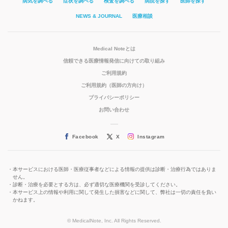
病気を調べる
症状を調べる
検査を調べる
病院を探す
医師を探す
NEWS & JOURNAL
医療相談
Medical Noteとは
信頼できる医療情報発信に向けての取り組み
ご利用規約
ご利用規約（医師の方向け）
プライバシーポリシー
お問い合わせ
Facebook
X
Instagram
本サービスにおける医師・医療従事者などによる情報の提供は診断・治療行為ではありま
せん。
診断・治療を必要とする方は、必ず適切な医療機関を受診してください。
本サービス上の情報や利用に関して発生した損害などに関して、弊社は一切の責任を負い
かねます。
© MedicalNote, Inc. All Rights Reserved.