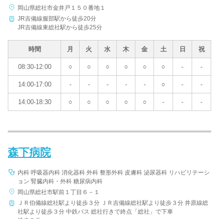
岡山県総社市金井戸１５０番地１
病院名
JR吉備線服部駅から徒歩20分
JR吉備線東総社駅から徒歩25分
時間
月
火
水
木
金
土
日
祝
08:30-12:00
○
○
○
○
○
○
-
-
条件を変更する
14:00-17:00
-
-
-
-
-
○
-
-
14:00-18:30
○
○
○
○
○
-
-
-
森下病院
内科 呼吸器内科 消化器科 外科 整形外科 皮膚科 泌尿器科 リハビリテーシ
ョン 腎臓内科・外科 糖尿病内科
岡山県総社市駅前１丁目６－１
ＪＲ伯備線総社駅より徒歩３分 ＪＲ吉備線総社駅より徒歩３分 井原線総
社駅より徒歩３分 中鉄バス 総社行きで終点「総社」で下車