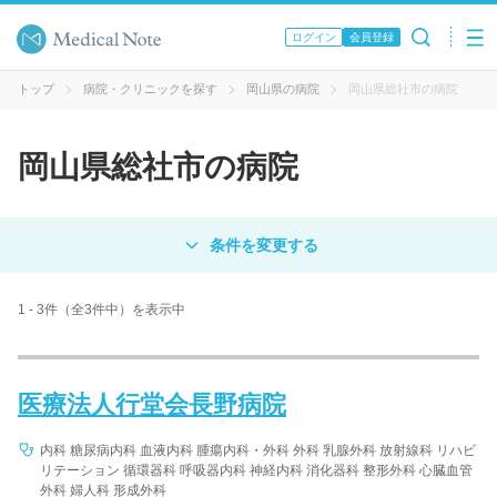
ログイン
会員登録
トップ
病院・クリニックを探す
岡山県の病院
岡山県総社市の病院
岡山県総社市の病院
対象
病院
クリニック
歯科医院
1 - 3件（全3件中）を表示中
エリア・駅名
医療法人行堂会長野病院
病名 / 診療科目
内科 糖尿病内科 血液内科 腫瘍内科・外科 外科 乳腺外科 放射線科 リハビ
リテーション 循環器科 呼吸器内科 神経内科 消化器科 整形外科 心臓血管
外科 婦人科 形成外科