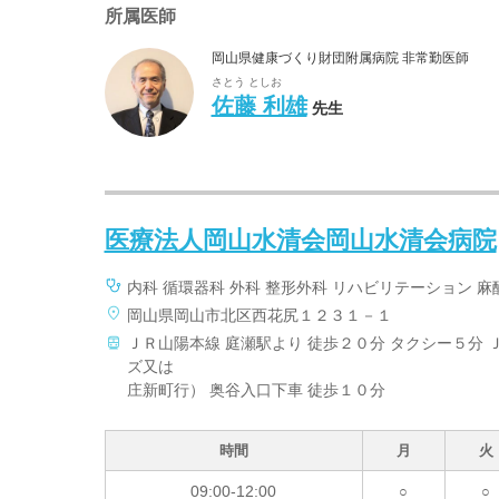
所属医師
岡山県健康づくり財団附属病院 非常勤医師
さとう としお
佐藤 利雄
先生
医療法人岡山水清会岡山水清会病院
内科 循環器科 外科 整形外科 リハビリテーション 麻
岡山県岡山市北区西花尻１２３１－１
ＪＲ山陽本線 庭瀬駅より 徒歩２０分 タクシー５分 
ズ又は
庄新町行） 奥谷入口下車 徒歩１０分
時間
月
火
09:00-12:00
○
○