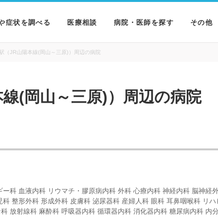
や症状を調べる
医療相談
病院・医師を探す
その他
を調べる
病院を探す
MNニ
駅（JR山陽本線(岡山～三原)）周辺の病院
を調べる
医師を探す
NEWS 
線(岡山～三原)）周辺の病院
を調べる
ギー科 血液内科 リウマチ・膠原病内科 外科 心療内科 神経内科 脳神経
児科 整形外科 形成外科 皮膚科 泌尿器科 産婦人科 眼科 耳鼻咽喉科 リハ
科 放射線科 麻酔科 呼吸器内科 循環器内科 消化器内科 糖尿病内科 内