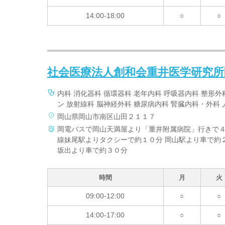
14:00-18:00
○
○
社会医療法人創和会重井医学研究所
内科 消化器科 循環器科 老年内科 呼吸器内科 整形外
ン 放射線科 脳神経外科 糖尿病内科 腎臓内科・外科 
岡山県岡山市南区山田２１１７
岡電バスで岡山天満屋より「重井附属病院」行きで４
線妹尾駅よりタクシーで約１０分 岡山駅より車で約２
坂出より車で約３０分
時間
月
火
09:00-12:00
○
○
14:00-17:00
○
○