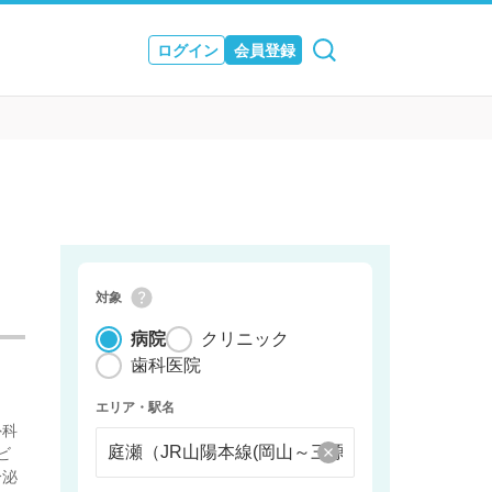
ログイン
会員登録
ュース
& JOURNAL
対象
病院
クリニック
歯科医院
エリア・駅名
外科
ビ
分泌