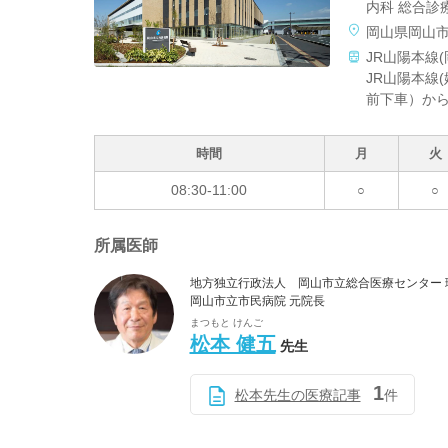
内科 総合診
岡山県岡山市
JR山陽本線
JR山陽本線
前下車）か
時間
月
火
08:30-11:00
○
○
所属医師
地方独立行政法人 岡山市立総合医療センター 
岡山市立市民病院 元院長
まつもと けんご
松本 健五
先生
1
松本先生の医療記事
件