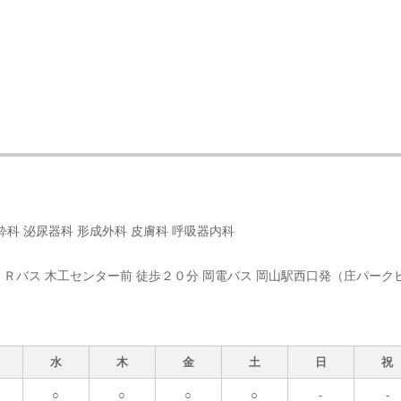
酔科 泌尿器科 形成外科 皮膚科 呼吸器内科
ＪＲバス 木工センター前 徒歩２０分 岡電バス 岡山駅西口発（庄パーク
水
木
金
土
日
祝
○
○
○
○
-
-