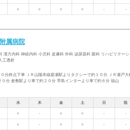
○
○
○
○
-
-
附属病院
科 漢方内科 神経内科 小児科 皮膚科 外科 泌尿器科 眼科 リハビリテーシ
人工透析
０分終点下車 ＪＲ山陽本線庭瀬駅よりタクシーで約１０分 ＪＲ瀬戸大
０分 倉敷駅より車で約２０分 早島インターより車で約６分 福山
水
木
金
土
日
祝
○
-
○
○
-
-
○
-
○
○
-
-