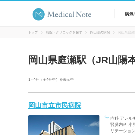
病気
病気
トップ
病院・クリニックを探す
岡山県の病院
岡山県庭瀬
症状
岡山県庭瀬駅（JR山陽本
検査
1 - 4件（全4件中）を表示中
岡山市立市民病院
内科 アレル
腎臓内科 小
リテーション