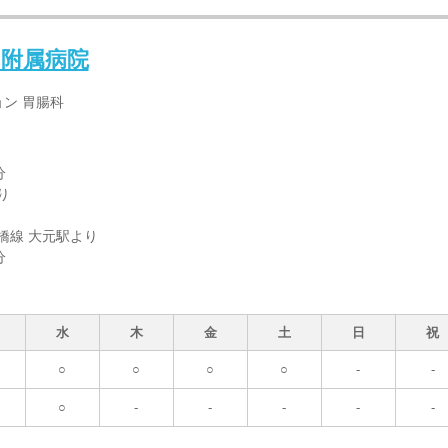
附属病院
ョン 胃腸科
分
り
橋線 大元駅より
分
水
木
金
土
日
祝
○
○
○
○
-
-
○
-
-
-
-
-