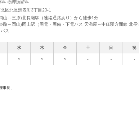
療科 病理診断科
北区北長瀬表町3丁目20-1
(岡山～三原)北長瀬駅（連絡通路あり）から徒歩1分
(姫路～岡山)岡山駅（岡電・両備・下電バス 天満屋～中庄駅方面線 北長
らバス
水
木
金
土
日
祝
○
○
○
-
-
-
理事長、