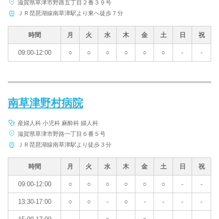
滋賀県草津市野路五丁目２番３９号
ＪＲ琵琶湖線南草津駅より東へ徒歩７分
時間
月
火
水
木
金
土
日
祝
09:00-12:00
○
○
○
○
○
○
-
-
南草津野村病院
産婦人科 小児科 麻酔科 婦人科
滋賀県草津市野路一丁目６番５号
ＪＲ琵琶湖線南草津駅より徒歩３分
時間
月
火
水
木
金
土
日
祝
09:00-12:00
○
○
○
○
○
○
-
-
13:30-17:00
○
○
-
○
-
-
-
-