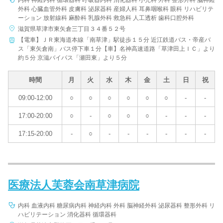
内科 神経内科 循環器科 呼吸器内科 消化器科 小児科 外科 整形外科 脳神経
外科 心臓血管外科 皮膚科 泌尿器科 産婦人科 耳鼻咽喉科 眼科 リハビリテ
ーション 放射線科 麻酔科 乳腺外科 救急科 人工透析 歯科口腔外科
滋賀県草津市東矢倉三丁目３４番５２号
病院名
【電車】ＪＲ東海道本線「南草津」駅徒歩１５分 近江鉄道バス・帝産バ
ス「東矢倉南」バス停下車１分【車】名神高速道路「草津田上ＩＣ」より
約５分 京滋バイパス「瀬田東」より５分
時間
月
火
水
木
金
土
日
祝
条件を変更する
09:00-12:00
○
○
○
○
○
○
-
-
17:00-20:00
○
-
○
○
○
-
-
-
17:15-20:00
-
○
-
-
-
-
-
-
医療法人芙蓉会南草津病院
内科 血液内科 糖尿病内科 神経内科 外科 脳神経外科 泌尿器科 整形外科 リ
ハビリテーション 消化器科 循環器科