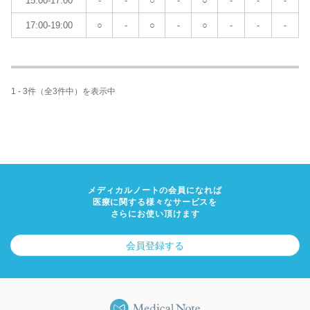
15:00-17:00
-
-
○
-
○
-
-
-
17:00-19:00
○
-
○
-
○
-
-
-
1 - 3件（全3件中）を表示中
メディカルノートの会員になれば
医療に関する様々なサービスを
さらにお使い頂けます
会員登録する