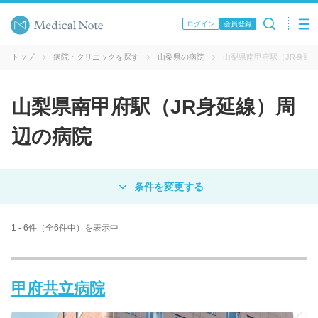
ログイン
会員登録
トップ
病院・クリニックを探す
山梨県の病院
山梨県南甲府駅（JR身延
山梨県南甲府駅（JR身延線）周
辺の病院
対象
病院
クリニック
歯科医院
1 - 6件（全6件中）を表示中
エリア・駅名
甲府共立病院
病名 / 診療科目