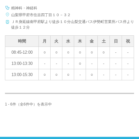
精神科・神経科
山梨県甲府市住吉四丁目１０－３２
ＪＲ身延線南甲府駅より徒歩１０分山梨交通バス伊勢町営業所バス停より
徒歩１２分
時間
月
火
水
木
金
土
日
祝
08:45-12:00
○
○
○
○
○
○
-
-
13:00-13:30
-
-
-
○
-
-
-
-
13:00-15:30
○
○
○
-
○
-
-
-
1 - 6件（全6件中）を表示中