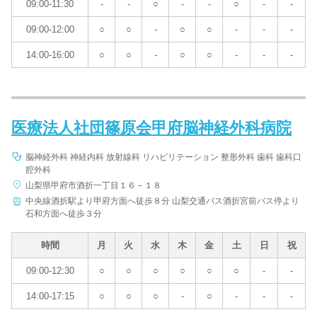
09:00-11:30
-
-
○
-
-
○
-
-
09:00-12:00
○
○
-
○
○
-
-
-
14:00-16:00
○
○
-
○
○
-
-
-
医療法人社団篠原会甲府脳神経外科病院
脳神経外科 神経内科 放射線科 リハビリテーション 整形外科 歯科 歯科口
腔外科
山梨県甲府市酒折一丁目１６－１８
中央線酒折駅より甲府方面へ徒歩８分 山梨交通バス酒折宮前バス停より
石和方面へ徒歩３分
時間
月
火
水
木
金
土
日
祝
09:00-12:30
○
○
○
○
○
○
-
-
14:00-17:15
○
○
○
-
○
-
-
-