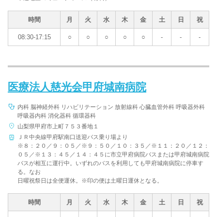
時間
月
火
水
木
金
土
日
祝
08:30-17:15
○
○
○
○
○
-
-
-
医療法人慈光会甲府城南病院
内科 脳神経外科 リハビリテーション 放射線科 心臓血管外科 呼吸器外科
呼吸器内科 消化器科 循環器科
山梨県甲府市上町７５３番地１
ＪＲ中央線甲府駅南口送迎バス乗り場より
※８：２０／９：０５／※９：５０／１０：３５／※１１：２０／１２：
０５／※１３：４５／１４：４５に市立甲府病院バスまたは甲府城南病院
バスが相互に運行中。いずれのバスを利用しても甲府城南病院に停車す
る。なお
日曜祝祭日は全便運休。※印の便は土曜日運休となる。
時間
月
火
水
木
金
土
日
祝