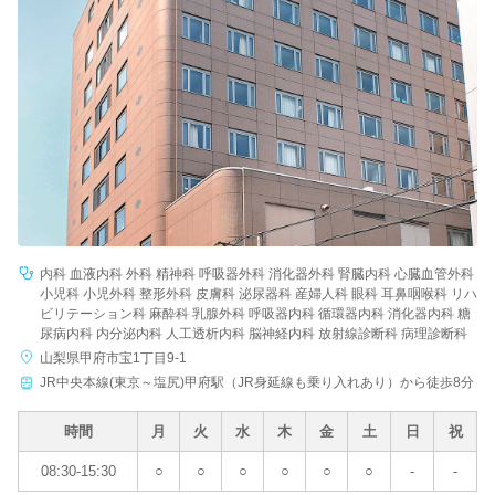
病院名
条件を変更する
内科 血液内科 外科 精神科 呼吸器外科 消化器外科 腎臓内科 心臓血管外科
小児科 小児外科 整形外科 皮膚科 泌尿器科 産婦人科 眼科 耳鼻咽喉科 リハ
ビリテーション科 麻酔科 乳腺外科 呼吸器内科 循環器内科 消化器内科 糖
尿病内科 内分泌内科 人工透析内科 脳神経内科 放射線診断科 病理診断科
山梨県甲府市宝1丁目9-1
JR中央本線(東京～塩尻)甲府駅（JR身延線も乗り入れあり）から徒歩8分
時間
月
火
水
木
金
土
日
祝
08:30-15:30
○
○
○
○
○
○
-
-