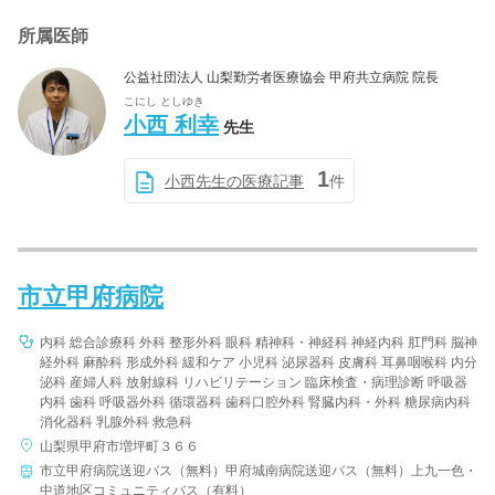
所属医師
公益社団法人 山梨勤労者医療協会 甲府共立病院 院長
こにし としゆき
小西 利幸
先生
1
小西先生の医療記事
件
市立甲府病院
内科 総合診療科 外科 整形外科 眼科 精神科・神経科 神経内科 肛門科 脳神
経外科 麻酔科 形成外科 緩和ケア 小児科 泌尿器科 皮膚科 耳鼻咽喉科 内分
泌科 産婦人科 放射線科 リハビリテーション 臨床検査・病理診断 呼吸器
内科 歯科 呼吸器外科 循環器科 歯科口腔外科 腎臓内科・外科 糖尿病内科
消化器科 乳腺外科 救急科
山梨県甲府市増坪町３６６
市立甲府病院送迎バス（無料）甲府城南病院送迎バス（無料）上九一色・
中道地区コミュニティバス（有料）