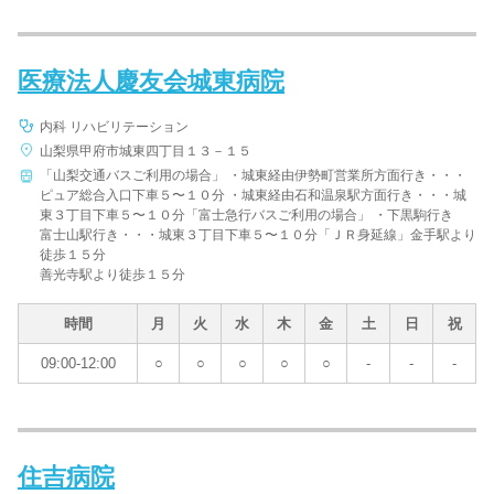
医療法人慶友会城東病院
内科 リハビリテーション
山梨県甲府市城東四丁目１３－１５
「山梨交通バスご利用の場合」 ・城東経由伊勢町営業所方面行き・・・
ピュア総合入口下車５〜１０分 ・城東経由石和温泉駅方面行き・・・城
東３丁目下車５〜１０分「富士急行バスご利用の場合」 ・下黒駒行き
富士山駅行き・・・城東３丁目下車５〜１０分「ＪＲ身延線」金手駅より
徒歩１５分
善光寺駅より徒歩１５分
時間
月
火
水
木
金
土
日
祝
09:00-12:00
○
○
○
○
○
-
-
-
住吉病院