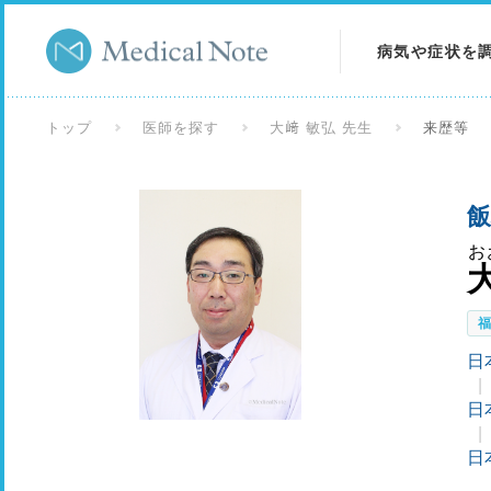
病気や症状を
病気を調べる
トップ
医師を探す
大﨑 敏弘 先生
来歴等
症状を調べる
飯
検査を調べる
お
日
日
日