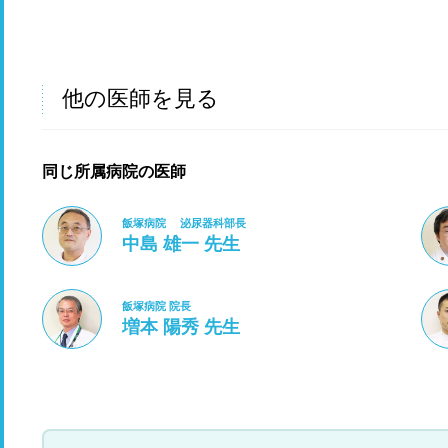
他の医師を見る
同じ所属病院の医師
飯塚病院 泌尿器科部長
中島 雄一 先生
飯塚病院 院長
増本 陽秀 先生