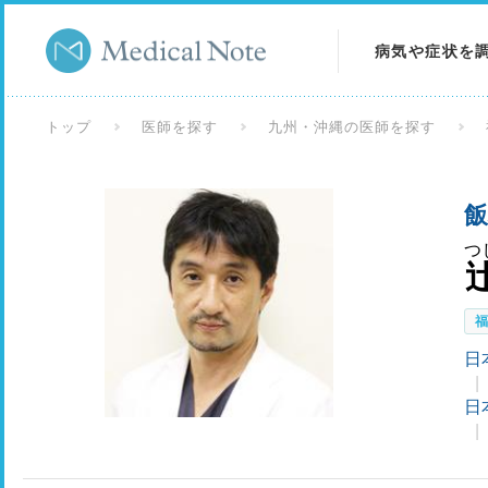
病気や症状を
病気を調べる
トップ
医師を探す
九州・沖縄の医師を探す
症状を調べる
飯
検査を調べる
つ
日
日