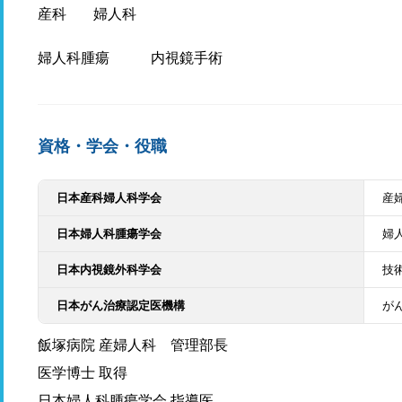
産科
婦人科
婦人科腫瘍
内視鏡手術
資格・学会・役職
日本産科婦人科学会
産
日本婦人科腫瘍学会
婦
日本内視鏡外科学会
技
日本がん治療認定医機構
が
飯塚病院 産婦人科 管理部長
医学博士 取得
日本婦人科腫瘍学会 指導医