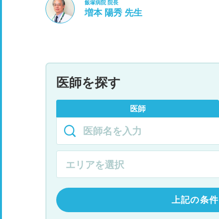
飯塚病院 院長
増本 陽秀 先生
医師を探す
医師
上記の条件