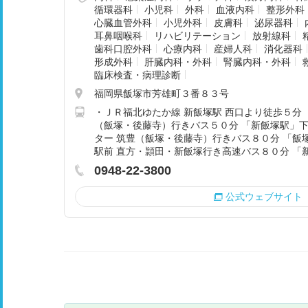
循環器科
小児科
外科
血液内科
整形外科
心臓血管外科
小児外科
皮膚科
泌尿器科
耳鼻咽喉科
リハビリテーション
放射線科
歯科口腔外科
心療内科
産婦人科
消化器科
形成外科
肝臓内科・外科
腎臓内科・外科
臨床検査・病理診断
福岡県飯塚市芳雄町３番８３号
・ＪＲ福北ゆたか線 新飯塚駅 西口より徒歩５分 
（飯塚・後藤寺）行きバス５０分 「新飯塚駅」下
ター 筑豊（飯塚・後藤寺）行きバス８０分 「飯塚
駅前 直方・頴田・新飯塚行き高速バス８０分 「
0948-22-3800
公式ウェブサイト