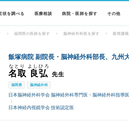
症状を調べる
医療相談
病院・医師を探す
その他
調べる
病院を探す
MNニュー
す
福岡県の医師を探す
脳神経外科医を探す
眼窩腫
調べる
医師を探す
NEWS & 
飯塚病院 副院長・脳神経外科部長、九州大
調べる
なとり よしひろ
名取 良弘
先生
福岡県
脳神経外科
日本脳神経外科学会 脳神経外科専門医・脳神経外科指導
日本神経内視鏡学会 技術認定医