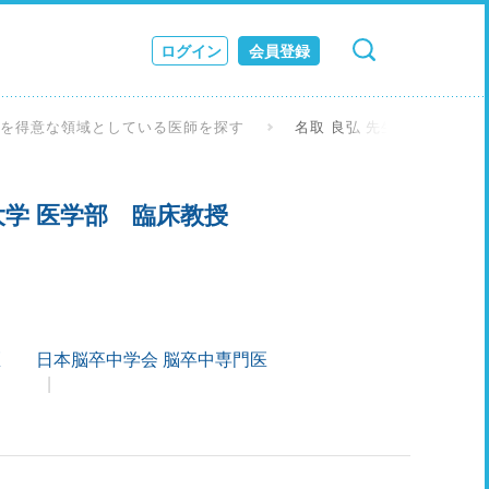
ログイン
会員登録
検索
キャンセル
ス
瘍を得意な領域としている医師を探す
名取 良弘 先生
JOURNAL
学 医学部 臨床教授
医
日本脳卒中学会 脳卒中専門医