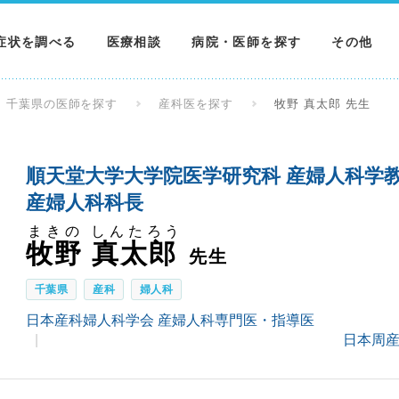
症状を調べる
医療相談
病院・医師を探す
その他
調べる
病院を探す
MNニュー
千葉県の医師を探す
産科医を探す
牧野 真太郎 先生
調べる
医師を探す
NEWS & 
順天堂大学大学院医学研究科 産婦人科学
調べる
産婦人科科長
まきの しんたろう
牧野 真太郎
先生
千葉県
産科
婦人科
日本産科婦人科学会 産婦人科専門医・指導医
日本周産