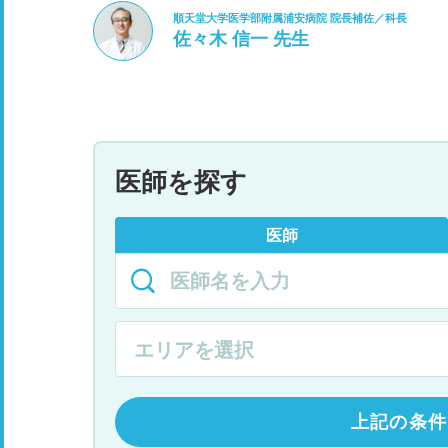
順天堂大学医学部附属浦安病院 院長補佐／科長
佐々木 信一 先生
医師を探す
医師
上記の条件