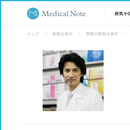
病気や
病気を
トップ
医師を探す
関東の医師を探す
症状を
検査を