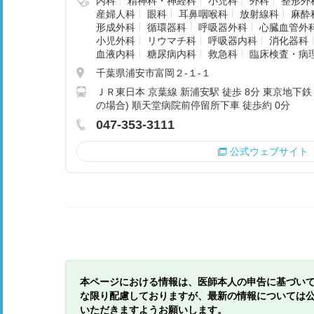
内科
精神科・神経科
小児科
外科
整形外
産婦人科
眼科
耳鼻咽喉科
放射線科
麻酔
形成外科
循環器科
呼吸器外科
心臓血管外
小児外科
リウマチ科
呼吸器内科
消化器科
血液内科
糖尿病内科
救急科
臨床検査・病
千葉県浦安市富岡２‐１‐１
ＪＲ東日本 京葉線 新浦安駅 徒歩 8分 東京地下鉄 
の場合) 順天堂病院前停留所下車 徒歩約 0分
047-353-3111
公式ウェブサイト
本ページにおける情報は、医師本人の申告に基づい
な限り配慮しておりますが、最新の情報については
いただきますようお願いします。