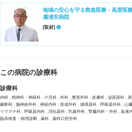
地域の安心を守る救急医療・高度医
属浦安病院
[取材]
この病院の診療科
診療科
内科
精神科・神経科
小児科
外科
整形外科
皮膚科
泌尿器科
麻酔科
脳神経外科
神経内科
形成外科
循環器科
呼吸器外科
心
リウマチ科
呼吸器内科
消化器科
乳腺外科
腎臓内科・外科
血液
臨床検査・病理診断
歯科
歯科口腔外科