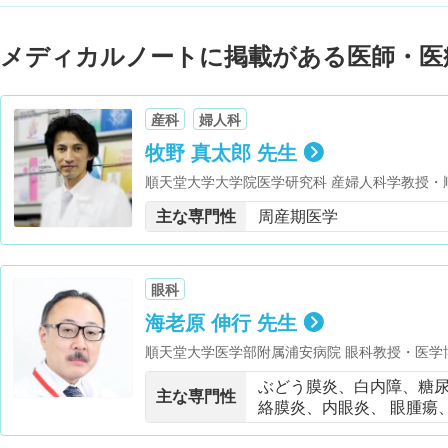
メディカルノートに掲載がある医師・医
産科
婦人科
牧野 真太郎 先生
順天堂大学大学院医学研究科 産婦人科学教授・
長・医学博士 取得・新生児蘇生法 インストラ
主な専門性
周産期医学
眼科
海老原 伸行 先生
順天堂大学医学部附属浦安病院 眼科教授・医学
日本眼炎症学会 評議委員・日本眼科アレルギー
ぶどう膜炎、白内障、糖
主な専門性
絡膜炎、内眼炎、 眼腫瘍