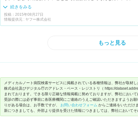
妻を支えていただいた主治医、まわりの先生達は違っていました。ま
続きをみる
識しました。
投稿：2015年08月27日
情報提供元 : ヤフー株式会社
もっと見る
メディカルノート病院検索サービスに掲載されている各種情報は、弊社が取材し
株式会社及びデジタル庁のアドレス・ベース・レジストリ（ https://dataset.address-
まれております。できる限り正確な情報掲載に努めておりますが、弊社において
受診の際には必ず事前に各医療機関にご連絡のうえご確認いただきますようお願
りがある場合は、お手数ですが、
お問い合わせフォーム
からご連絡をいただけ
新につきましても、外部より提供を受けた情報につきましては、弊社においてそ