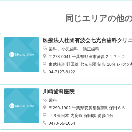
同じエリアの他
医療法人社団有波会七光台歯科クリ
歯科
小児歯科
矯正歯科
〒278-0041 千葉県野田市蕃昌２１７－２
東武鉄道 野田線 七光台駅 徒歩 10分 (バス
04-7127-8122
川崎歯科医院
歯科
〒299-1902 千葉県安房郡鋸南町保田６５
ＪＲ東日本 内房線 保田駅 徒歩 1分
0470-55-1054