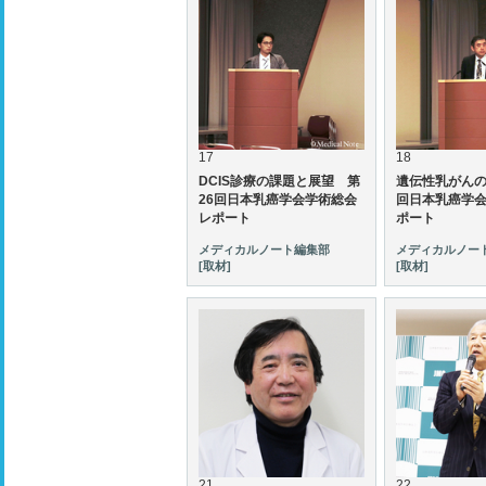
17
18
DCIS診療の課題と展望 第
遺伝性乳がんの
26回日本乳癌学会学術総会
回日本乳癌学
レポート
ポート
メディカルノート編集部
メディカルノー
[取材]
[取材]
21
22