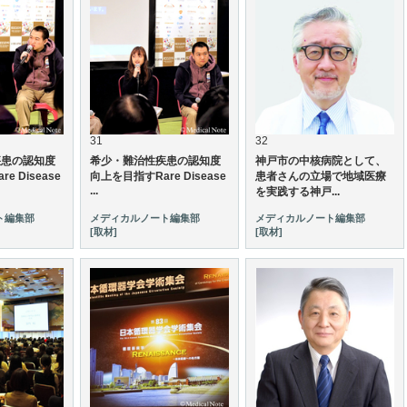
31
32
疾患の認知度
希少・難治性疾患の認知度
神戸市の中核病院として、
e Disease
向上を目指すRare Disease
患者さんの立場で地域医療
...
を実践する神戸...
ト編集部
メディカルノート編集部
メディカルノート編集部
[取材]
[取材]