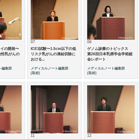
07
08
セイの開発〜
ICE3試験〜1.5cm以下の低
ゲノム診療のトピックス
2陰性乳がんの
リスク乳がんの凍結切除に
第26回日本乳癌学会学術総
おける...
会レポート
ト編集部
メディカルノート編集部
メディカルノート編集部
[取材]
[取材]
11
12