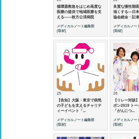
循環器救急をはじめ高度な
良質な慢性期
医療の提供で地域医療を支
強くする—日
える――枚方公済病院
協会総会・記者.
メディカルノート編集部
メディカルノー
[取材]
[取材]
25
26
【告知】大阪・東京で病気
【リレー対談
の子どもを支えるチャリテ
ボン2019 ト
ィーイベント「...
「がんにつ...
メディカルノート編集部
メディカルノー
[取材]
[取材]