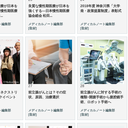
医療が日本を
良質な慢性期医療が日本を
2018年度 神奈川県「大学
本慢性期医療
強くする—日本慢性期医療
発・政策提案制度」表彰式
..
協会総会 松田...
ト編集部
メディカルノート編集部
メディカルノート編集部
[取材]
[取材]
27
28
】ネクストリ
前立腺がんとは？その症
前立腺がんに対する手術の
ークイベント
状、原因、治療選択
種類−開腹手術から腹腔鏡手
術、ロボット手術へ
ト編集部
メディカルノート編集部
メディカルノート編集部
[取材]
[取材]