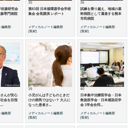
35
36
甲状腺研究会
第83回 日本循環器学会学術
試練を乗り越え、地域の基
状腺専門病院
集会 会長講演 レポート
幹病院として邁進する熊本
市民病院
ト編集部
メディカルノート編集部
メディカルノート編集部
[取材]
[取材]
39
40
者さんが安心
小児がんは子どものときだ
日本集中治療医学会・日本
る社会を目指
けの病気ではない？ 大人に
救急医学会・日本感染症学
..
なった患者さ...
会 3学会合同...
ト編集部
メディカルノート編集部
メディカルノート編集部
[取材]
[取材]