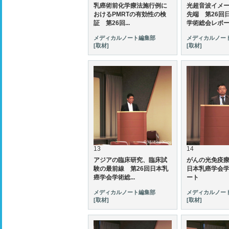
乳癌術前化学療法施行例に
光超音波イメ
おけるPMRTの有効性の検
先端 第26回
証 第26回...
学術総会レポ
メディカルノート編集部
メディカルノー
[取材]
[取材]
13
14
アジアの臨床研究、臨床試
がんの光免疫療
験の最前線 第26回日本乳
日本乳癌学会
癌学会学術総...
ート
メディカルノート編集部
メディカルノー
[取材]
[取材]