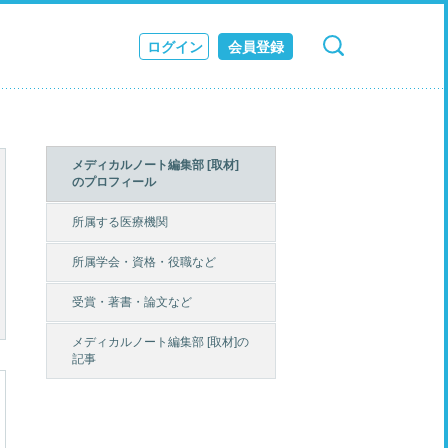
ログイン
会員登録
検索
キャンセル
ス
JOURNAL
メディカルノート編集部 [取材]
のプロフィール
所属する医療機関
所属学会・資格・役職など
受賞・著書・論文など
メディカルノート編集部 [取材]の
記事