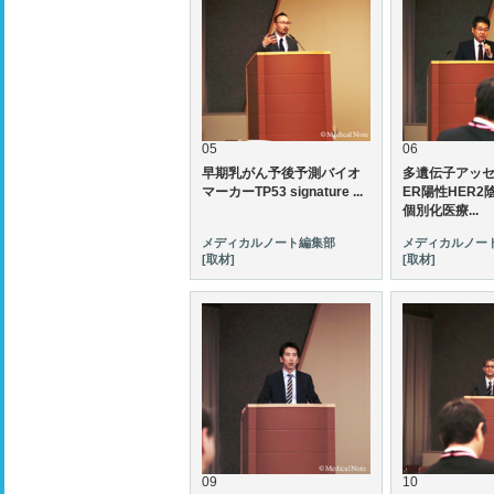
05
06
早期乳がん予後予測バイオ
多遺伝子アッ
マーカーTP53 signature ...
ER陽性HER
個別化医療...
メディカルノート編集部
メディカルノー
[取材]
[取材]
09
10