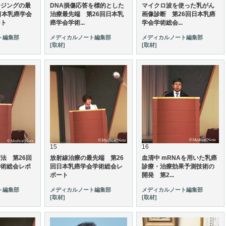
ージングの最
DNA損傷応答を標的とした
マイクロ波を使った乳がん
日本乳癌学会
治療最先端 第26回日本乳
画像診断 第26回日本乳癌
ート
癌学会学術...
学会学術総会...
ト編集部
メディカルノート編集部
メディカルノート編集部
[取材]
[取材]
15
16
法 第26回
放射線治療の最先端 第26
血清中 mRNAを用いた乳癌
学術総会レポ
回日本乳癌学会学術総会レ
診療・治療効果予測技術の
ポート
開発 第2...
ト編集部
メディカルノート編集部
メディカルノート編集部
[取材]
[取材]