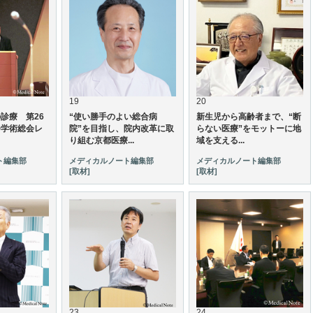
19
20
診療 第26
“使い勝手のよい総合病
新生児から高齢者まで、“断
会学術総会レ
院”を目指し、院内改革に取
らない医療”をモットーに地
り組む京都医療...
域を支える...
ト編集部
メディカルノート編集部
メディカルノート編集部
[取材]
[取材]
23
24