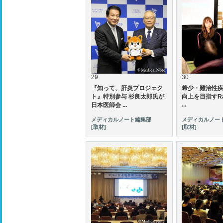
29
30
『知って、肝炎プロジェク
希少・難治性
ト』特別参与 杉良太郎氏が
向上を目指すRar
...
日本医師会 ...
メディカルノート編集部
メディカルノー
[取材]
[取材]