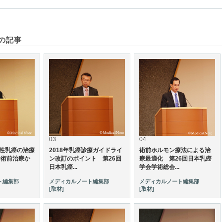
の記事
03
04
発性乳癌の治療
2018年乳癌診療ガイドライ
術前ホルモン療法による治
〜術前治療か
ン改訂のポイント 第26回
療最適化 第26回日本乳癌
日本乳癌...
学会学術総会...
ト編集部
メディカルノート編集部
メディカルノート編集部
[取材]
[取材]