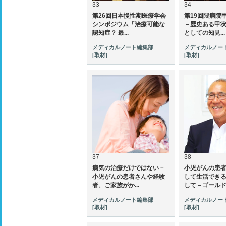
33
34
第26回日本慢性期医療学会
第19回隈病院
シンポジウム「治療可能な
－歴史ある甲
認知症？ 最...
としての知見...
メディカルノート編集部
メディカルノー
[取材]
[取材]
37
38
病気の治療だけではない－
小児がんの患
小児がんの患者さんや経験
して生活でき
者、ご家族がか...
して－ゴールド.
メディカルノート編集部
メディカルノー
[取材]
[取材]