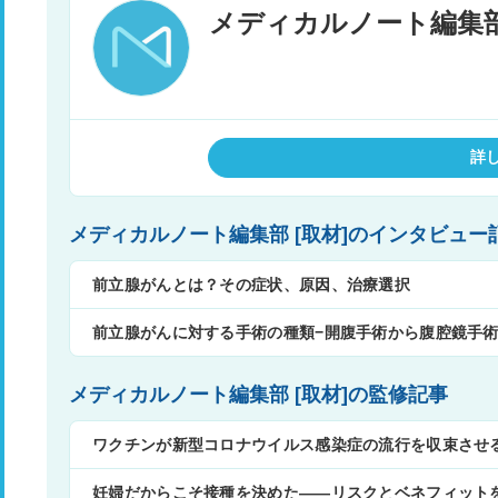
詳
メディカルノート編集部 [取材]のインタビ
前立腺がんとは？その症状、原因、治療選択
前立腺がんに対する手術の種類−開腹手術から腹腔鏡手
メディカルノート編集部 [取材]の監修記事
ワクチンが新型コロナウイルス感染症の流行を収束させ
妊婦だからこそ接種を決めた——リスクとベネフィット