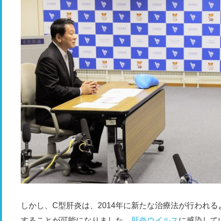
しかし、C型肝炎は、2014年に新たな治療法が行われ
することが可能になりました。
肝炎
ウイルス
に感染して