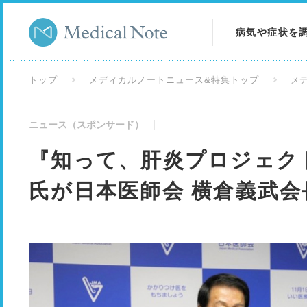
病気や症状を
病気を調べる
トップ
メディカルノートニュース&特集トップ
メ
症状を調べる
ニュース（スポンサード）
検査を調べる
『知って、肝炎プロジェク
氏が日本医師会 横倉義武会