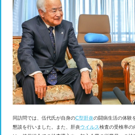
同訪問では、伍代氏が自身の
C型肝炎
の闘病生活の体験
懇談を行いました。また、肝炎
ウイルス
検査の受検率の