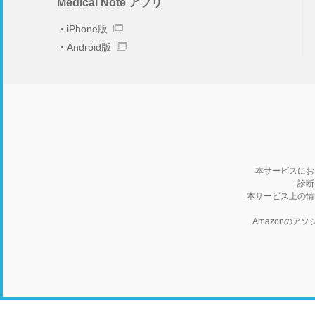
Medical Note アプリ
iPhone版
Android版
本サービスにお
診断
本サービス上の情
Amazonの