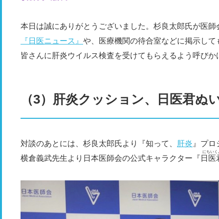
本日は誠にありがとうございました。杉良太郎氏が医師
『日医ニュース』
や、医療機関の待合室などに掲示して
皆さんに肝炎ウイルス検査を受けてもらえるよう呼びか
（3）肝炎クッション、日医君ぬ
対談のあとには、杉良太郎氏より『知って、
肝炎
』プロ
にちいく
横倉義武先生より日本医師会の公式キャラクター『
日医