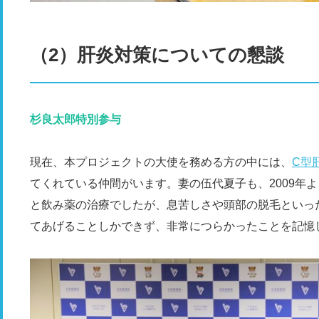
（2）肝炎対策についての懇談
杉良太郎特別参与
現在、本プロジェクトの大使を務める方の中には、
C型
てくれている仲間がいます。妻の伍代夏子も、2009年
と飲み薬の治療でしたが、息苦しさや頭部の脱毛といっ
てあげることしかできず、非常につらかったことを記憶