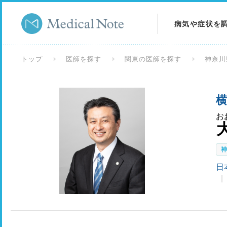
病気や症状を
病気を調べる
トップ
医師を探す
関東の医師を探す
神奈川
症状を調べる
横
検査を調べる
お
日