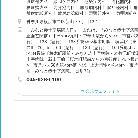
循環器内科
緩和ケア内科
感染症内科
消化器内科
糖尿病内科
内分泌内科
膠原病内科
脳神経内科
肝
放射線診断科
放射線治療科
頭頸部外科
病理診断科
神奈川県横浜市中区新山下3丁目12-1
「みなと赤十字病院入口」、または、「みなと赤十字病
正面玄関前）下車<br>元町・中華街駅から<br>・市営バス
行）、123（急行）、168系統<br>桜木町駅、横浜駅（東
ス8、26、58、66（急行）、123（急行）、168系統<br
>134系統〔桜木町駅前～みなと赤十字病院～本牧元町循環
十字病院・新山下線〔桜木町駅前からの直行便〕<br>根岸
>・市営バス58系統<br>関内駅、上大岡駅から<br>・
前～みなと赤十字病院〕 徒歩3分
045-628-6100
公式ウェブサイト