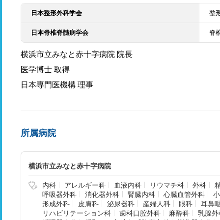
日本整形外科学会
整
日本脊椎脊髄病学会
脊
横浜市立みなと赤十字病院 院長
医学博士 取得
日本専門医機構 理事
所属病院
横浜市立みなと赤十字病院
内科
アレルギー科
血液内科
リウマチ科
外科
呼吸器外科
消化器外科
腎臓内科
心臓血管外科
小
形成外科
皮膚科
泌尿器科
産婦人科
眼科
耳鼻
リハビリテーション科
歯科口腔外科
麻酔科
乳腺外