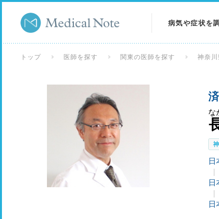
病気や症状を
病気を調べる
トップ
医師を探す
関東の医師を探す
神奈川
症状を調べる
済
検査を調べる
な
日
日
日