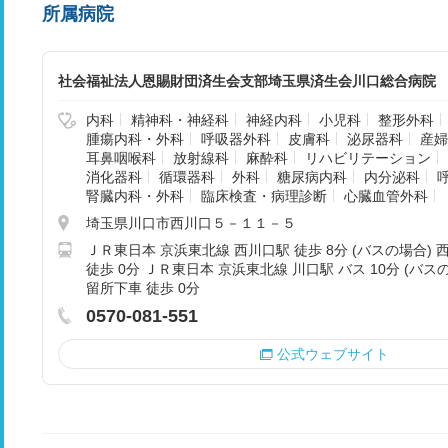
所属病院
社会福祉法人恩賜財団済生会支部埼玉県済生会川口総合病院
内科
精神科・神経科
神経内科
小児科
整形外科
腫瘍内科・外科
呼吸器外科
皮膚科
泌尿器科
産婦
耳鼻咽喉科
放射線科
麻酔科
リハビリテーション
消化器科
循環器科
外科
糖尿病内科
内分泌科
腎臓内科・外科
臨床検査・病理診断
心臓血管外科
埼玉県川口市西川口５－１１－５
ＪＲ東日本 京浜東北線 西川口駅 徒歩 8分 (バスの場合)
徒歩 0分 ＪＲ東日本 京浜東北線 川口駅 バス 10分 (バ
留所下車 徒歩 0分
0570-081-551
公式ウェブサイト