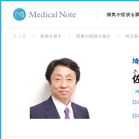
病気や症状を
病気を調べる
トップ
医師を探す
関東の医師を探す
埼玉県
症状を調べる
埼
検査を調べる
さ
日
日