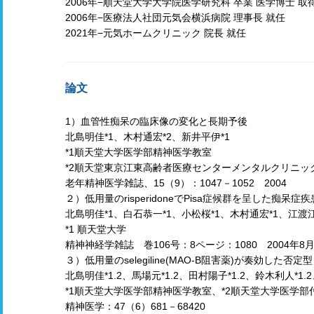
2006年−順天堂大学大学院医学研究科 卒業 医学博士 取
2006年−医療法人社団元気会横浜病院 理事長 就任
2021年−元気ホームクリニック 院長 就任
論文
1）血管性痴呆の臨床像の変化と長期予後
北島明佳*1、木村通宏*2、新井平伊*1
*1順天堂大学医学部精神医学教室
*2順天堂東京江東高齢者医療センターメンタルクリニッ
老年精神医学雑誌、15（9）：1047－1052 2004
２）低用量のrisperidoneでPisa症候群を呈した痴呆
北島明佳*1、白石恭一*1、小松桜*1、木村通宏*1、江渡江
*1 順天堂大学
精神神経学雑誌 巻106号：8ページ：1080 2004年8月
３）低用量のselegiline(MAO-B阻害薬)が奏効した否
北島明佳*1.2、馬場元*1.2、田村陽子*1.2、鈴木利人*1.2
*1順天堂大学医学部精神医学教室、*2順天堂大学医学
精神医学：47（6）681－68420