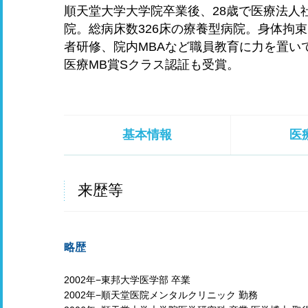
順天堂大学大学院卒業後、28歳で医療法人社
院。総病床数326床の療養型病院。身体拘
者研修、院内MBAなど職員教育に力を置い
医療MB賞Sクラス認証も受賞。
基本情報
医
来歴等
略歴
2002年−東邦大学医学部 卒業
2002年−順天堂医院メンタルクリニック 勤務