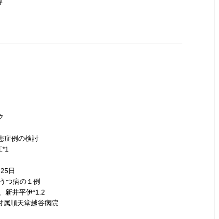
得
ク
症疾患症例の検討
*1
25日
定型うつ病の１例
、新井平伊*1.2
部付属順天堂越谷病院