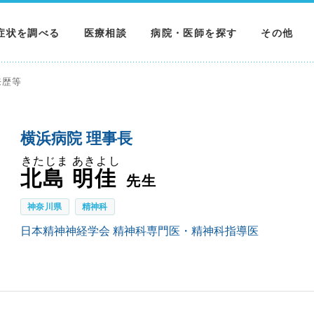
症状を調べる
医療相談
病院・医師を探す
その他
調べる
病院を探す
MNニュー
来歴等
調べる
医師を探す
NEWS & 
横浜病院 理事長
調べる
きたじま あきよし
北島 明佳
先生
神奈川県
精神科
日本精神神経学会 精神科専門医・精神科指導医