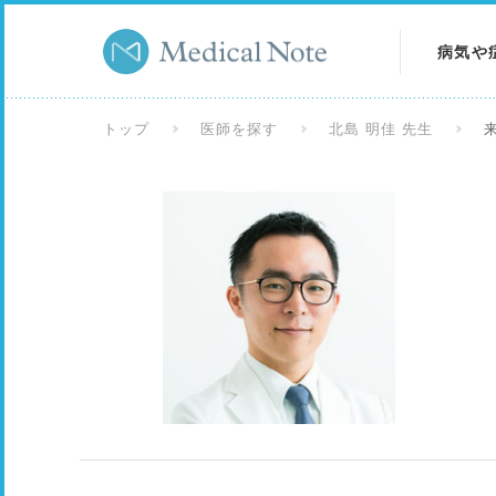
病気や
病気を
トップ
医師を探す
北島 明佳 先生
症状を
検査を