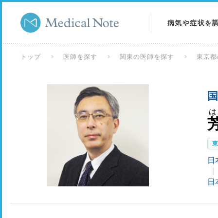
病気や症状を
病気を調べる
トップ
医師を探す
関東の医師を探す
東京都
症状を調べる
国
検査を調べる
日
日