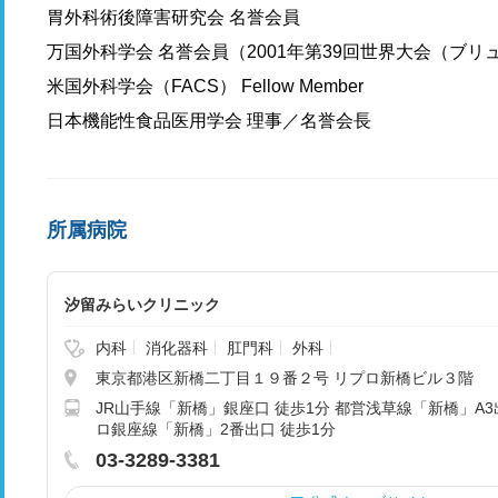
胃外科術後障害研究会 名誉会員
万国外科学会 名誉会員（2001年第39回世界大会（ブ
米国外科学会（FACS） Fellow Member
日本機能性食品医用学会 理事／名誉会長
所属病院
汐留みらいクリニック
内科
消化器科
肛門科
外科
東京都港区新橋二丁目１９番２号 リプロ新橋ビル３階
JR山手線「新橋」銀座口 徒歩1分 都営浅草線「新橋」A3
ロ銀座線「新橋」2番出口 徒歩1分
03-3289-3381