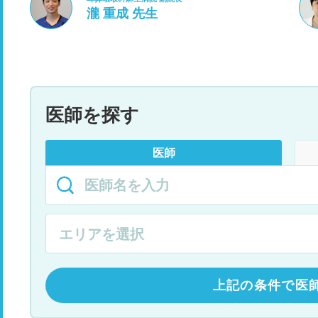
瀧 重成 先生
医師を探す
医師
上記の条件で医