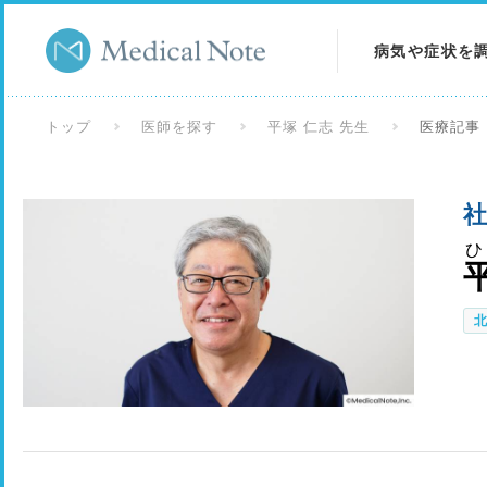
病気や症状を
病気を調べる
トップ
医師を探す
平塚 仁志 先生
医療記事
症状を調べる
社
検査を調べる
ひ