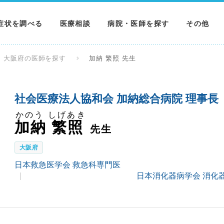
症状を調べる
医療相談
病院・医師を探す
その他
調べる
病院を探す
MNニュー
大阪府の医師を探す
加納 繁照 先生
調べる
医師を探す
NEWS & 
社会医療法人協和会 加納総合病院 理事長
調べる
かのう しげあき
加納 繁照
先生
大阪府
日本救急医学会 救急科専門医
日本消化器病学会 消化