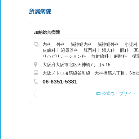
所属病院
加納総合病院
内科
外科
脳神経内科
脳神経外科
小児科
皮膚科
泌尿器科
肛門科
婦人科
眼科
耳
リハビリテーション科
放射線科
麻酔科
循
大阪府大阪市北区天神橋7丁目5-15
大阪メトロ堺筋線谷町線「天神橋筋六丁目」6番出
06-6351-5381
公式ウェブサイト